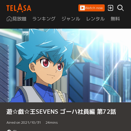
Watch now
見放題
ランキング
ジャンル
レンタル
無料
は
遊☆戯☆王SEVENS ゴーハ社員編 第72話
Aired on 2021/10/31
24
mins