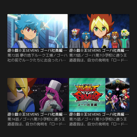
員たちの中にはテントウ虫帽子の少
慢のカレーを作るも売れ行きはさっ
女、七星（ななほし）ナナホの姿も
ぱり…。食べてくれると信じていた
あった。遊我を知っている様子のナ
ミミにも裏切られたロミンは、カレ
ナホは、グルグルに案内され遊我の
ーを食べてもらおうとミミにデュエ
元を訪ねる。しかし、遊我はナナホ
ルを申し込む！思いがけず、その闘
を前にすると突然様子がおかしくな
いがゴーハの存亡を懸けた闘いとな
り…。【提供：バンダイチャンネ
る…。【提供：バンダイチャンネ
ル】
ル】
遊☆戯☆王SEVENS ゴーハ社員編 第72話
遊☆戯☆王SEVENS ゴーハ社員編 第73話
第72話 夢の地下ルーク工場／ゴーハ
第73話／ゴーハ第7小学校に通う王
社の前でルークたちに出会ったハン
道遊我は、自分の発明を「ロード」
トは、取材でゴーハ社を訪れていた
と呼び、日々いろんなロードを開発
バクローたち7小新聞部も引き連れ
する小学5年生。大人たちが管理す
て『お金の匂い』がするゴーハ社の
るデュエルをキュークツだと感じて
地下階へと向かう。最深階層で謎の
いた遊我は、誰もが楽しめる新しい
廃工場を掘り当てたハントたちは、
ルールを完成させていた。そんなあ
そこで夢のような“ある機械”を発掘
る日、隣のクラスのルークが「デュ
する…。【提供：バンダイチャンネ
エルの王」の噂を伝える。興味津々
ル】
の遊我とルークがたどり着いた先に
待っていたのは…。【提供：バンダ
イチャンネル】
遊☆戯☆王SEVENS ゴーハ社員編 第74話
遊☆戯☆王SEVENS ゴーハ社員編 第75話
第74話／ゴーハ第7小学校に通う王
第75話／ゴーハ第7小学校に通う王
道遊我は、自分の発明を「ロード」
道遊我は、自分の発明を「ロード」
と呼び、日々いろんなロードを開発
と呼び、日々いろんなロードを開発
する小学5年生。大人たちが管理す
する小学5年生。大人たちが管理す