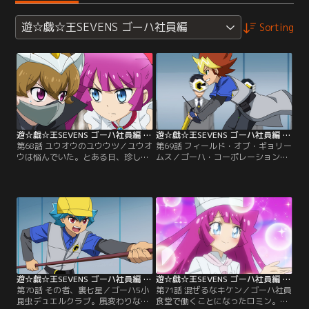
遊☆戯☆王SEVENS ゴーハ社員編
Sorting
遊☆戯☆王SEVENS ゴーハ社員編 第68話
遊☆戯☆王SEVENS ゴーハ社員編 第69話
第68話 ユウオウのユウウツ／ユウオ
第69話 フィールド・オブ・ギョリー
ウは悩んでいた。とある日、珍しく
ムス／ゴーハ・コーポレーション統
ゴーハ社長としての予定が何も無か
括本部総務部庶務6課所属、フラッ
ったユウオウは、一人ゴーハ社をあ
シュ海深子（うみこ）。彼女のずさ
とにする。公園でブランコに揺られ
んな仕事ぶりは目に余るものがあっ
ているユウオウ。いやに兄弟たちが
た。ひょんなことから海深子と再会
優しいのだ。そこへ、謎の美少女と
したガクトは、彼女のガサツな勤務
謎の博士がユウオウの前に現れる。
態度を改めさせるためにデュエルで
【提供：バンダイチャンネル】
勝負をすることとなる。【提供：バ
ンダイチャンネル】
遊☆戯☆王SEVENS ゴーハ社員編 第70話
遊☆戯☆王SEVENS ゴーハ社員編 第71話
第70話 その者、裏七星／ゴーハ5小
第71話 混ぜるなキケン／ゴーハ社員
昆虫デュエルクラブ。風変わりな部
食堂で働くことになったロミン。自