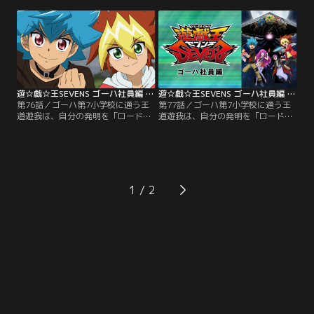
るデュエルをキュークツだと感じて
るデュエルをキュークツだと感じて
いた遊我は、誰もが楽しめる新しい
いた遊我は、誰もが楽しめる新しい
ルールを完成させていた。そんなあ
ルールを完成させていた。そんなあ
る日、隣のクラスのルークが「デュ
る日、隣のクラスのルークが「デュ
エルの王」の噂を伝える。興味津々
エルの王」の噂を伝える。興味津々
の遊我とルークがたどり着いた先に
の遊我とルークがたどり着いた先に
待っていたのは…。【提供：バンダ
待っていたのは…。【提供：バンダ
イチャンネル】
イチャンネル】
遊☆戯☆王SEVENS ゴーハ社員編 第76話
遊☆戯☆王SEVENS ゴーハ社員編 第77話
第76話／ゴーハ第7小学校に通う王
第77話／ゴーハ第7小学校に通う王
道遊我は、自分の発明を「ロード」
道遊我は、自分の発明を「ロード」
と呼び、日々いろんなロードを開発
と呼び、日々いろんなロードを開発
する小学5年生。大人たちが管理す
する小学5年生。大人たちが管理す
るデュエルをキュークツだと感じて
るデュエルをキュークツだと感じて
いた遊我は、誰もが楽しめる新しい
いた遊我は、誰もが楽しめる新しい
ルールを完成させていた。そんなあ
ルールを完成させていた。そんなあ
る日、隣のクラスのルークが「デュ
る日、隣のクラスのルークが「デュ
1
エルの王」の噂を伝える。興味津々
エルの王」の噂を伝える。興味津々
の遊我とルークがたどり着いた先に
の遊我とルークがたどり着いた先に
待っていたのは…。【提供：バンダ
待っていたのは…。【提供：バンダ
イチャンネル】
イチャンネル】