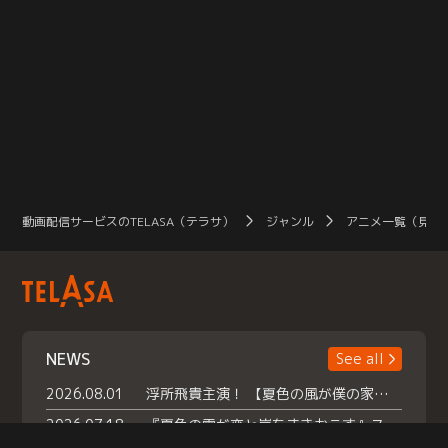
動画配信サービスのTELASA（テラサ）
ジャンル
アニメ一覧（見放
NEWS
See all
2026.08.01
浮所飛貴主演！ 【夏色の風が僕の家にやってきた】 本日よりテラサで独占配信スタート！
2026.07.18
『夏色の雲が恋と嵐をまきおこす』スペシャルメイキング 【Part1】2026年７月18日（土）23時30分～配信スタート！話題のシーンの裏側を大公開！豪華キャスト大集合！ 『武宮家 真夏の家族会議』開催！