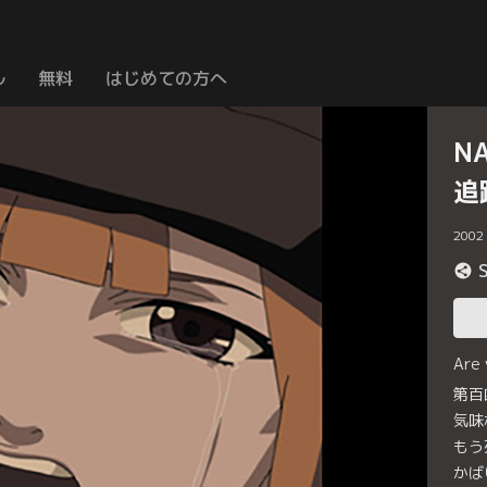
ル
無料
はじめての方へ
N
追
2002
Are
第百
気味
もう
かば