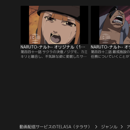
「止めてもムダよ」と言うサクラに、「オ
負い何者かに追われる少
レもいっしょに行く」と告げるナルト。そ
う。一方自来也は、ホス
んな二人の前に自来也が現れ、「サスケが
里の噂に詳しい人物がい
連れ去られた田ノ国を調査し報告せよ」と
へ。そこへ突然、盗賊に
の任務が下ったと言う…。【提供：バンダ
ハンザキが襲いかかって
イチャンネル】
バンダイチャンネル】
NARUTO-ナルト- オリジナル（1） 追跡編 第141話
第百四十一話 サクラの決意／ジグモ、カミ
第百四十二話 厳戒施設
キリと融合し、不気味な姿に変貌したササ
任務についていくことが
メの従兄、アラシ。「昔のアラシはもう死
れるナルト。自来也はそ
んだ」と言うアラシがサクラに襲い掛か
守の間の特別な自主トレ
る。サクラをかばいアラシの攻撃を受けて
す。その頃、重罪人を収
しまうナルト。ケガをおして戦うが、次第
重警戒施設」に収容され
に追いつめられていく。ついにアラシはふ
ウジン、ライジンの兄弟
うま一族の中でも代々の長しか使えないと
る…。【提供：バンダイ
いう秘術を繰り出す…。【提供：バンダイ
チャンネル】
動画配信サービスのTELASA（テラサ）
ジャンル