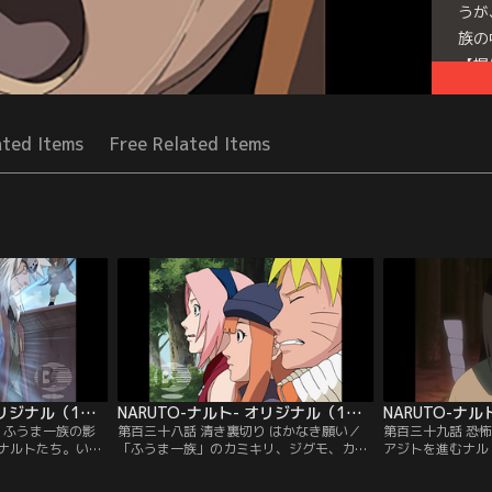
うが
族の
【提
Seri
ated Items
Free Related Items
NARUTO-ナルト- オリジナル（1） 追跡編 第137話
NARUTO-ナルト- オリジナル（1） 追跡編 第138話
 ふうま一族の影
第百三十八話 清き裏切り はかなき願い／
第百三十九話 恐
ナルトたち。いか
「ふうま一族」のカミキリ、ジグモ、カゲ
アジトを進むナル
自来也を残し、町
ロウに襲われるナルト、サクラ、ササメ。
差路に行き当たっ
サクラは、ケガを
そこに自来也が参戦。劣勢だと考えたカミ
ることに。自来也