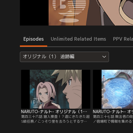
Episodes
Unlimited Related Items
PPV Rel
オリジナル（1） 追跡編
NARUTO-ナルト- オリジナル（1） 追跡編 第136話
第百三十六話 潜入捜査！？遂にきたきた超
第百三十七話 無法者の街
S級任務／こっそり里を去ろうとするサク
／宿場町で情報を集める
ラ。彼女の決意に気づいていたナルトは、
がわしい店に入りびたる
病室を抜け出してサクラを追いかける。
外れに向かったナルトと