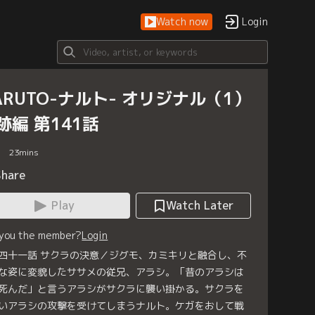
Watch now
Login
ARUTO-ナルト- オリジナル（1）
跡編 第141話
23
mins
Share
Play
Watch Later
 you the member?
Login
四十一話 サクラの決意／ジグモ、カミキリと融合し、不
な姿に変貌したササメの従兄、アラシ。「昔のアラシは
死んだ」と言うアラシがサクラに襲い掛かる。サクラを
いアラシの攻撃を受けてしまうナルト。ケガをおして戦