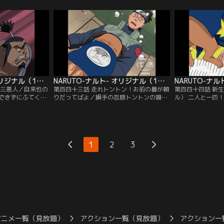
女、ササメと出会
キリたちはまたたく間に逃げ去るのだっ
は、様々な仕掛け
テスから音隠れの
た。ササメの案内で一同は大蛇丸のアジト
でいく。途中、サ
ると聞き路地裏
がある音隠れの里の入り口へ到着した。は
落とし穴に落下し
身を落とした忍者
りきって先を急ごうとするナルトたちだ
く！」というナル
きた…。【提供：
が…。【提供：バンダイチャンネル】
は一人先を急ぐ…
ンネル】
NARUTO-ナルト- オリジナル（1） 追跡編 第142話
NARUTO-ナルト- オリジナル（1） 追跡編 第143話
の三悪人／自来也の
第百四十三話 走れトントン！お前の鼻が頼
第百四十四話 新
できずにふてくさ
りだってばよ／綱手の忍豚トントンの嗅覚
ル） 二人と一匹
んなナルトに「留
をたよりに、脱獄したミズキとフウジン、
とともにミズキた
だ」と巻物を渡
ライジンを追いかけるシズネたち。ミズキ
がら怪力の持ち主
容する「木ノ葉厳
の脱獄事件に大蛇丸がからんでいると考え
ンにはナルトの攻
ていたミズキがフ
るナルトは綱手に詰め寄る。そこへトント
イルカは友人であ
とともに脱獄す
ンが戻ってきた。必死なトントンの様子か
た。だが、ミズキ
1
2
3
チャンネル】
らシズネたちの危機を察知したナルトは、
れず、本気でイル
綱手の制止も聞かずに飛び出す…。【提
た…。【提供：バ
供：バンダイチャンネル】
アニメ一覧（見放題）
アクション一覧（見放題）
アクション一