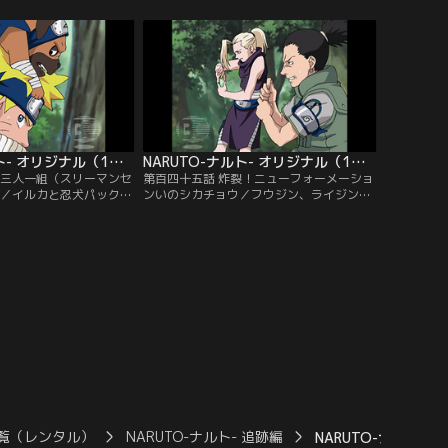
が待ち受ける通路を進ん
トを翻弄するが、カブトは火遁の術で応
クラをかばったナルトが
戦、分身たちを消し去る。しかし、ついに
てしまうが「必ず追いつ
ナルトの螺旋丸がカブトをとらえた。サス
トの言葉を信じ、サクラ
ケの居場所を問い詰めるナルトだが、カブ
。【提供：バンダイチャ
トは不敵に微笑む…。【提供：バンダイチ
ャンネル】
NARUTO-ナルト- オリジナル（1） 追跡編 第144話
NARUTO-ナルト- オリジナル（1） 追跡編 第145話
生三人一組（スリーマンセ
第百四十五話 炸裂！ニューフォーメーショ
！／イルカと忍犬パックン
ンいのシカチョウ／フウジン、ライジンに
ちを追うナルト。愚鈍な
手こずるナルトの元に、シカマル、いの、
であるフウジン、ライジ
チョウジがやってきた。フウジン、ライジ
撃が通用しない。一方、
ンの動きをシカマルが影真似の術で止めて
ったミズキを説得してい
いる間に、いのが心転身の術で一方に乗り
はイルカの言葉を聞き入
うつり、チョウジが別の一方に組みつく。
カを倒そうとするのだっ
こうして鉄壁の「フォーメーション・いの
ンダイチャンネル】
シカチョウ」を完成させたはずだった
が…。【提供：バンダイチャンネル】
覧（レンタル）
NARUTO-ナルト- 追跡編
NARUTO-ナルト- 