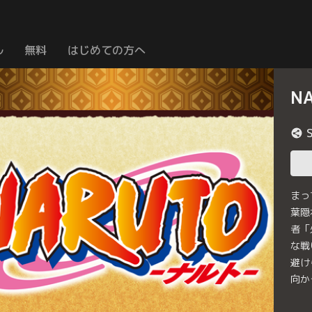
ル
無料
はじめての方へ
N
まっ
葉隠
者「
な戦
避け
向か