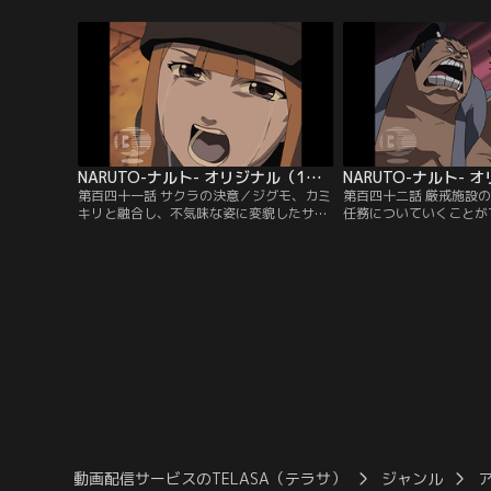
「止めてもムダよ」と言うサクラに、「オ
負い何者かに追われる少
レもいっしょに行く」と告げるナルト。そ
う。一方自来也は、ホス
んな二人の前に自来也が現れ、「サスケが
里の噂に詳しい人物がい
連れ去られた田ノ国を調査し報告せよ」と
へ。そこへ突然、盗賊に
の任務が下ったと言う…。【提供：バンダ
ハンザキが襲いかかって
イチャンネル】
バンダイチャンネル】
NARUTO-ナルト- オリジナル（1） 追跡編 第141話
第百四十一話 サクラの決意／ジグモ、カミ
第百四十二話 厳戒施設
キリと融合し、不気味な姿に変貌したササ
任務についていくことが
メの従兄、アラシ。「昔のアラシはもう死
れるナルト。自来也はそ
んだ」と言うアラシがサクラに襲い掛か
守の間の特別な自主トレ
る。サクラをかばいアラシの攻撃を受けて
す。その頃、重罪人を収
しまうナルト。ケガをおして戦うが、次第
重警戒施設」に収容され
に追いつめられていく。ついにアラシはふ
ウジン、ライジンの兄弟
うま一族の中でも代々の長しか使えないと
る…。【提供：バンダイ
いう秘術を繰り出す…。【提供：バンダイ
チャンネル】
動画配信サービスのTELASA（テラサ）
ジャンル