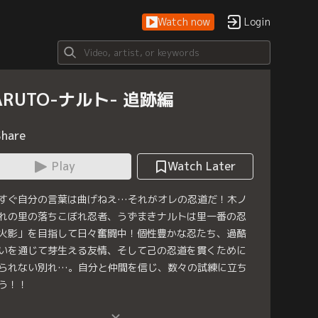
Watch now
Login
ARUTO-ナルト- 追跡編
Share
Play
Watch Later
すぐ自分の言葉は曲げねえ…それがオレの忍道だ！木ノ
れの里の落ちこぼれ忍者、うずまきナルトは里一番の忍
火影」を目指して日々奮闘中！個性豊かな忍たち、過酷
いを通じて芽生える友情、そして己の忍道を貫くために
られない別れ…。自分と仲間を信じ、数々の試練に立ち
う！！