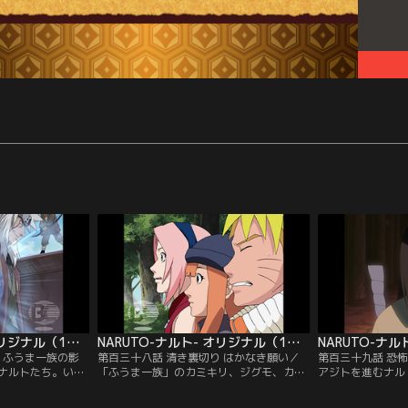
NARUTO-ナルト- オリジナル（1） 追跡編 第137話
NARUTO-ナルト- オリジナル（1） 追跡編 第138話
 ふうま一族の影
第百三十八話 清き裏切り はかなき願い／
第百三十九話 恐
ナルトたち。いか
「ふうま一族」のカミキリ、ジグモ、カゲ
アジトを進むナル
自来也を残し、町
ロウに襲われるナルト、サクラ、ササメ。
差路に行き当たっ
サクラは、ケガを
そこに自来也が参戦。劣勢だと考えたカミ
ることに。自来也