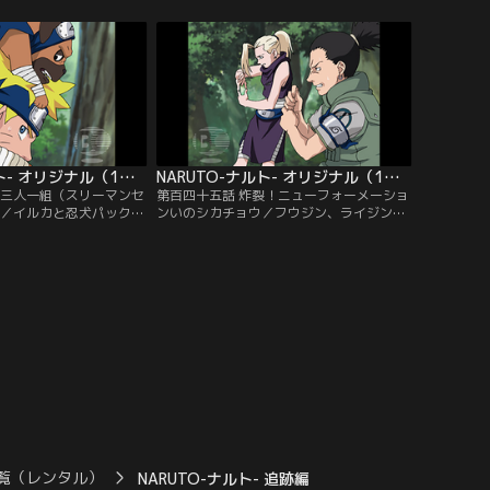
が待ち受ける通路を進ん
トを翻弄するが、カブトは火遁の術で応
クラをかばったナルトが
戦、分身たちを消し去る。しかし、ついに
てしまうが「必ず追いつ
ナルトの螺旋丸がカブトをとらえた。サス
トの言葉を信じ、サクラ
ケの居場所を問い詰めるナルトだが、カブ
。【提供：バンダイチャ
トは不敵に微笑む…。【提供：バンダイチ
ャンネル】
NARUTO-ナルト- オリジナル（1） 追跡編 第144話
NARUTO-ナルト- オリジナル（1） 追跡編 第145話
生三人一組（スリーマンセ
第百四十五話 炸裂！ニューフォーメーショ
！／イルカと忍犬パックン
ンいのシカチョウ／フウジン、ライジンに
ちを追うナルト。愚鈍な
手こずるナルトの元に、シカマル、いの、
であるフウジン、ライジ
チョウジがやってきた。フウジン、ライジ
撃が通用しない。一方、
ンの動きをシカマルが影真似の術で止めて
ったミズキを説得してい
いる間に、いのが心転身の術で一方に乗り
はイルカの言葉を聞き入
うつり、チョウジが別の一方に組みつく。
カを倒そうとするのだっ
こうして鉄壁の「フォーメーション・いの
ンダイチャンネル】
シカチョウ」を完成させたはずだった
が…。【提供：バンダイチャンネル】
覧（レンタル）
NARUTO-ナルト- 追跡編