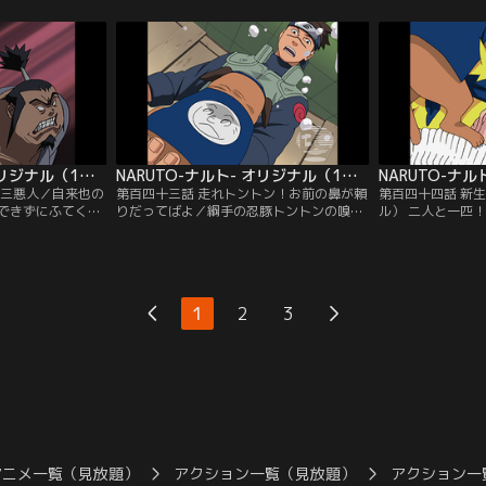
女、ササメと出会
キリたちはまたたく間に逃げ去るのだっ
は、様々な仕掛け
テスから音隠れの
た。ササメの案内で一同は大蛇丸のアジト
でいく。途中、サ
ると聞き路地裏
がある音隠れの里の入り口へ到着した。は
落とし穴に落下し
身を落とした忍者
りきって先を急ごうとするナルトたちだ
く！」というナル
きた…。【提供：
が…。【提供：バンダイチャンネル】
は一人先を急ぐ…
ンネル】
NARUTO-ナルト- オリジナル（1） 追跡編 第142話
NARUTO-ナルト- オリジナル（1） 追跡編 第143話
の三悪人／自来也の
第百四十三話 走れトントン！お前の鼻が頼
第百四十四話 新
できずにふてくさ
りだってばよ／綱手の忍豚トントンの嗅覚
ル） 二人と一匹
んなナルトに「留
をたよりに、脱獄したミズキとフウジン、
とともにミズキた
だ」と巻物を渡
ライジンを追いかけるシズネたち。ミズキ
がら怪力の持ち主
容する「木ノ葉厳
の脱獄事件に大蛇丸がからんでいると考え
ンにはナルトの攻
ていたミズキがフ
るナルトは綱手に詰め寄る。そこへトント
イルカは友人であ
とともに脱獄す
ンが戻ってきた。必死なトントンの様子か
た。だが、ミズキ
1
2
3
チャンネル】
らシズネたちの危機を察知したナルトは、
れず、本気でイル
綱手の制止も聞かずに飛び出す…。【提
た…。【提供：バ
供：バンダイチャンネル】
アニメ一覧（見放題）
アクション一覧（見放題）
アクション一