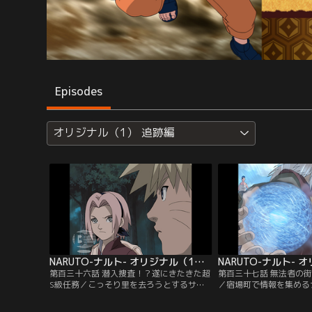
Episodes
オリジナル（1） 追跡編
NARUTO-ナルト- オリジナル（1） 追跡編 第136話
第百三十六話 潜入捜査！？遂にきたきた超
第百三十七話 無法者の街
S級任務／こっそり里を去ろうとするサク
／宿場町で情報を集める
ラ。彼女の決意に気づいていたナルトは、
がわしい店に入りびたる
病室を抜け出してサクラを追いかける。
外れに向かったナルトと