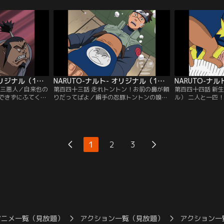
女、ササメと出会
キリたちはまたたく間に逃げ去るのだっ
は、様々な仕掛け
テスから音隠れの
た。ササメの案内で一同は大蛇丸のアジト
でいく。途中、サ
ると聞き路地裏
がある音隠れの里の入り口へ到着した。は
落とし穴に落下し
身を落とした忍者
りきって先を急ごうとするナルトたちだ
く！」というナル
きた…。【提供：
が…。【提供：バンダイチャンネル】
は一人先を急ぐ…
ンネル】
NARUTO-ナルト- オリジナル（1） 追跡編 第142話
NARUTO-ナルト- オリジナル（1） 追跡編 第143話
の三悪人／自来也の
第百四十三話 走れトントン！お前の鼻が頼
第百四十四話 新
できずにふてくさ
りだってばよ／綱手の忍豚トントンの嗅覚
ル） 二人と一匹
んなナルトに「留
をたよりに、脱獄したミズキとフウジン、
とともにミズキた
だ」と巻物を渡
ライジンを追いかけるシズネたち。ミズキ
がら怪力の持ち主
容する「木ノ葉厳
の脱獄事件に大蛇丸がからんでいると考え
ンにはナルトの攻
ていたミズキがフ
るナルトは綱手に詰め寄る。そこへトント
イルカは友人であ
とともに脱獄す
ンが戻ってきた。必死なトントンの様子か
た。だが、ミズキ
1
2
3
チャンネル】
らシズネたちの危機を察知したナルトは、
れず、本気でイル
綱手の制止も聞かずに飛び出す…。【提
た…。【提供：バ
供：バンダイチャンネル】
アニメ一覧（見放題）
アクション一覧（見放題）
アクション一