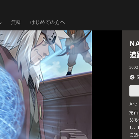
ル
無料
はじめての方へ
N
追
2002
Are
第百
める
し、
に追