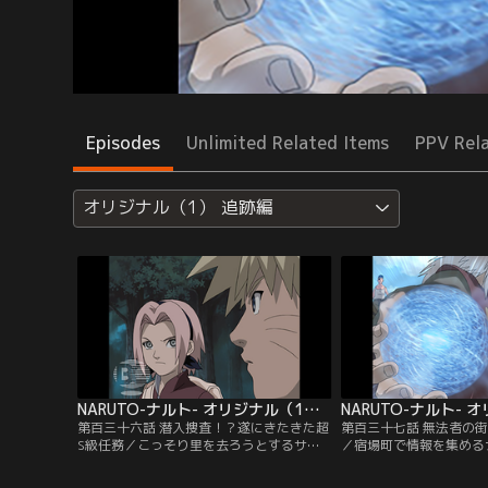
Episodes
Unlimited Related Items
PPV Rel
オリジナル（1） 追跡編
NARUTO-ナルト- オリジナル（1） 追跡編 第136話
第百三十六話 潜入捜査！？遂にきたきた超
第百三十七話 無法者の街
S級任務／こっそり里を去ろうとするサク
／宿場町で情報を集める
ラ。彼女の決意に気づいていたナルトは、
がわしい店に入りびたる
病室を抜け出してサクラを追いかける。
外れに向かったナルトと