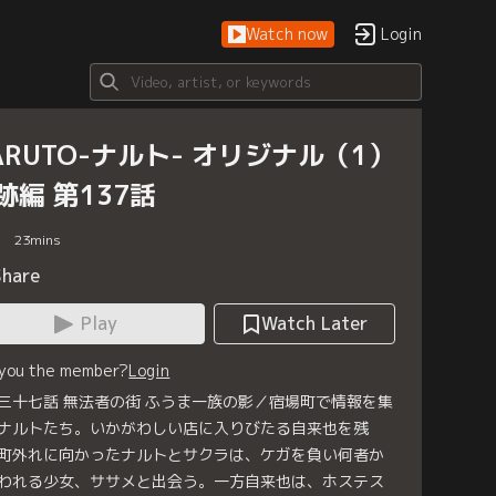
Watch now
Login
ARUTO-ナルト- オリジナル（1）
跡編 第137話
23
mins
Share
Play
Watch Later
 you the member?
Login
三十七話 無法者の街 ふうま一族の影／宿場町で情報を集
ナルトたち。いかがわしい店に入りびたる自来也を残
町外れに向かったナルトとサクラは、ケガを負い何者か
われる少女、ササメと出会う。一方自来也は、ホステス