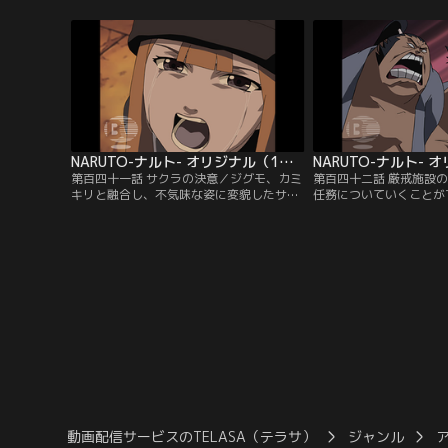
「止めてもムダよ」と言うサクラに、「オ
負い何者かに追われる少
レもいっしょに行く」と告げるナルト。そ
う。一方自来也は、ホス
んな二人の前に自来也が現れ、「サスケが
里の噂に詳しい人物がい
連れ去られた田ノ国を調査し報告せよ」と
へ。そこへ突然、盗賊に
の任務が下ったと言う…。【提供：バンダ
ハンザキが襲いかかって
イチャンネル】
バンダイチャンネル】
NARUTO-ナルト- オリジナル（1） 追跡編 第141話
第百四十一話 サクラの決意／ジグモ、カミ
第百四十二話 厳戒施設
キリと融合し、不気味な姿に変貌したササ
任務についていくことが
メの従兄、アラシ。「昔のアラシはもう死
れるナルト。自来也はそ
んだ」と言うアラシがサクラに襲い掛か
守の間の特別な自主トレ
る。サクラをかばいアラシの攻撃を受けて
す。その頃、重罪人を収
しまうナルト。ケガをおして戦うが、次第
重警戒施設」に収容され
に追いつめられていく。ついにアラシはふ
ウジン、ライジンの兄弟
うま一族の中でも代々の長しか使えないと
る…。【提供：バンダイ
いう秘術を繰り出す…。【提供：バンダイ
チャンネル】
動画配信サービスのTELASA（テラサ）
ジャンル