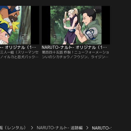
が待ち受ける通路を進ん
トを翻弄するが、カブトは火遁の術で応
クラをかばったナルトが
戦、分身たちを消し去る。しかし、ついに
てしまうが「必ず追いつ
ナルトの螺旋丸がカブトをとらえた。サス
トの言葉を信じ、サクラ
ケの居場所を問い詰めるナルトだが、カブ
。【提供：バンダイチャ
トは不敵に微笑む…。【提供：バンダイチ
ャンネル】
NARUTO-ナルト- オリジナル（1） 追跡編 第144話
NARUTO-ナルト- オリジナル（1） 追跡編 第145話
生三人一組（スリーマンセ
第百四十五話 炸裂！ニューフォーメーショ
！／イルカと忍犬パックン
ンいのシカチョウ／フウジン、ライジンに
ちを追うナルト。愚鈍な
手こずるナルトの元に、シカマル、いの、
であるフウジン、ライジ
チョウジがやってきた。フウジン、ライジ
撃が通用しない。一方、
ンの動きをシカマルが影真似の術で止めて
ったミズキを説得してい
いる間に、いのが心転身の術で一方に乗り
はイルカの言葉を聞き入
うつり、チョウジが別の一方に組みつく。
カを倒そうとするのだっ
こうして鉄壁の「フォーメーション・いの
ンダイチャンネル】
シカチョウ」を完成させたはずだった
が…。【提供：バンダイチャンネル】
覧（レンタル）
NARUTO-ナルト- 追跡編
NARUTO-ナルト- 