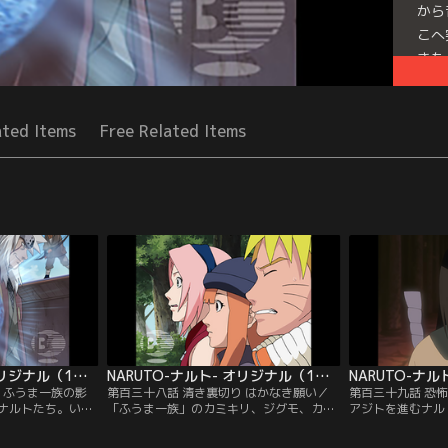
から
こへ
きた
Seri
ated Items
Free Related Items
NARUTO-ナルト- オリジナル（1） 追跡編 第137話
NARUTO-ナルト- オリジナル（1） 追跡編 第138話
 ふうま一族の影
第百三十八話 清き裏切り はかなき願い／
第百三十九話 恐
ナルトたち。いか
「ふうま一族」のカミキリ、ジグモ、カゲ
アジトを進むナル
自来也を残し、町
ロウに襲われるナルト、サクラ、ササメ。
差路に行き当たっ
サクラは、ケガを
そこに自来也が参戦。劣勢だと考えたカミ
ることに。自来也