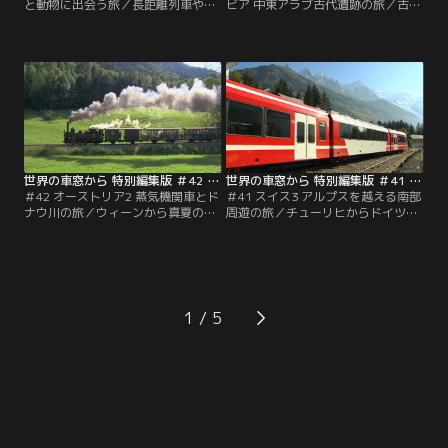
と動物に出会う旅／長距離列車や蒸
ビア 中東アラブ古代遺跡の旅／古代
気機関車が牽引する豪華列車に乗っ
世界の七不思議に数え上げられたア
て、東アフリカの広大な大地を堪能
レキサンドリアの灯台、ギザのピラ
する旅。車窓に野生動物を眺めなが
ミッド、ルクソールの遺跡。文明を
ら、人々の暮らしを乗せた「生活列
育んだ大河ナイルとユーフラテス。
車」は、どこまでも続くサバンナを
砂漠を越え、オアシスの町を訪ね
のんびりと進みます。
て、中東3ヵ国の旅が続きます。
世界の車窓から 特別編集版 ＃42 オーストリア2 蒸気機関車とドナウ川の旅（2011/07/05放送分）
世界の車窓から 特別編集版 ＃41 スイス3 アルプスを越える南部周遊の旅（2011/06/04放送分）
＃42 オーストリア2 蒸気機関車とド
＃41 スイス3 アルプスを越える南部
ナウ川の旅／ウィーンから真夏のオ
周遊の旅／チューリヒからドイツ国
ーストリアを東から西へ横断。まぶ
境近くの町を訪ね、フランスのモン
しい緑とドナウの大河が車窓に流
ブランやイタリアのドモドッソラを
れ、アルプスが迫るチロルの谷を走
目指して国境を越える、地方色豊か
ります。2000m級の山頂を目指す蒸
なローカル列車の旅。車窓には、山
気機関車や、森を走る愛らしい保存
と湖の美しい風景が広がります。
鉄道など、個性豊かな列車も登場し
1
ます。