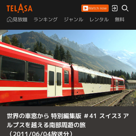
Watch now
見放題
ランキング
ジャンル
レンタル
無料
は
世界の車窓から 特別編集版 ＃41 スイス3 ア
ルプスを越える南部周遊の旅
（2011/06/04放送分）