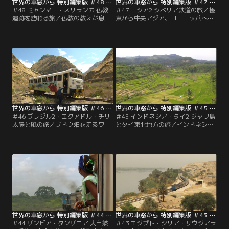
世界の車窓から 特別編集版 ＃48 ミャンマー・スリランカ 仏教遺跡を訪ねる旅（2012/01/04放送分）
世界の車窓から 特別編集版 ＃47 ロシア2 シベリア鉄道の旅（2011/12/05放送分）
＃48 ミャンマー・スリランカ 仏教
＃47 ロシア2 シベリア鉄道の旅／極
遺跡を訪ねる旅／仏教の教えが息づ
東から中央アジア、ヨーロッパへ。
く国ミャンマーと、インド洋の光り
ユーラシア大陸約9300キロを、6泊
輝く島国スリランカの魅力に触れる
7日で走り抜けるシベリア鉄道の
旅。黄金色に輝く仏塔、高原の茶
旅。白樺林と大河の流れ、広大な荒
畑、海沿いの絶景に出合いながら、
野に神秘的な湖。車窓の風景はダイ
緑深き熱帯の大地を走ります。
ナミックに変化します。
世界の車窓から 特別編集版 ＃46 ブラジル2・エクアドル・チリ 太陽と風の旅（2011/11/05放送分）
世界の車窓から 特別編集版 ＃45 インドネシア・タイ2 ジャワ島とタイ東北地方の旅（2011/10/05放送分）
＃46 ブラジル2・エクアドル・チリ
＃45 インドネシア・タイ2 ジャワ島
太陽と風の旅／ブドウ畑を走るワイ
とタイ東北地方の旅／インドネシア
ントレイン、蒸気機関車が引く保存
のジャワ島を周遊し、イスラム文化
鉄道、アンデスの雄大な景色を走る
に触れ、タイ東北地方「イサーン」
レールバス。バラエティーに富ん
で仏教文化に触れる旅。古都ジョグ
だ、南米3カ国をめぐる旅です。
ジャカルタの遺跡を訪ね、どこまで
も広がる水田とヤシの木陰を車窓
に、心安らぐ穏やかな農村地帯を走
ります。
世界の車窓から 特別編集版 ＃44 ザンビア・タンザニア 大自然と動物に出会う旅（2011/09/05放送分）
世界の車窓から 特別編集版 ＃43 エジプト・シリア・サウジアラビア 中東アラブ古代遺跡の旅（2011/08/05放送分）
＃44 ザンビア・タンザニア 大自然
＃43 エジプト・シリア・サウジアラ