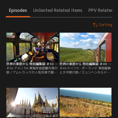
Episodes
Unlimited Related Items
PPV Related I
Sorting
世界の車窓から 特別編集版 ＃50 アメリカ4 東海岸長距離列車の旅（2012/03/05放送分）
世界の車窓から 特別編集版 ＃49 ドイツ3・ポーランド 東部縦断と大平原の旅（2012/02/03放送分）
＃50 アメリカ4 東海岸長距離列車の
＃49 ドイツ3・ポーランド 東部縦断
旅／アムトラックの人気列車で都市
と大平原の旅／ミュンヘンからドイ
をめぐる旅。ニューヨークから高速
ツ東部の都市をめぐり、ベルリン
列車で東海岸を北上。建国の地フィ
へ。ポーランドは、ワルシャワを起
ラデルフィアから、南北戦争の足跡
点に古都を結ぶ大平原の旅。市民の
をたどり、ミシシッピに沿って南部
足として蒸気機関車が活躍する、め
へと向かいます。
ずらしい生活路線も訪れます。