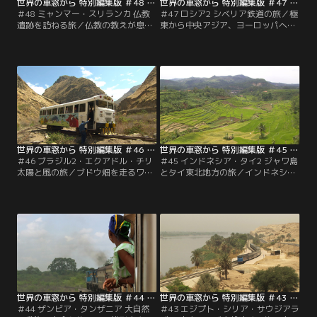
世界の車窓から 特別編集版 ＃48 ミャンマー・スリランカ 仏教遺跡を訪ねる旅（2012/01/04放送分）
世界の車窓から 特別編集版 ＃47 ロシア2 シベリア鉄道の旅（2011/12/05放送分）
＃48 ミャンマー・スリランカ 仏教
＃47 ロシア2 シベリア鉄道の旅／極
遺跡を訪ねる旅／仏教の教えが息づ
東から中央アジア、ヨーロッパへ。
く国ミャンマーと、インド洋の光り
ユーラシア大陸約9300キロを、6泊
輝く島国スリランカの魅力に触れる
7日で走り抜けるシベリア鉄道の
旅。黄金色に輝く仏塔、高原の茶
旅。白樺林と大河の流れ、広大な荒
畑、海沿いの絶景に出合いながら、
野に神秘的な湖。車窓の風景はダイ
緑深き熱帯の大地を走ります。
ナミックに変化します。
世界の車窓から 特別編集版 ＃46 ブラジル2・エクアドル・チリ 太陽と風の旅（2011/11/05放送分）
世界の車窓から 特別編集版 ＃45 インドネシア・タイ2 ジャワ島とタイ東北地方の旅（2011/10/05放送分）
＃46 ブラジル2・エクアドル・チリ
＃45 インドネシア・タイ2 ジャワ島
太陽と風の旅／ブドウ畑を走るワイ
とタイ東北地方の旅／インドネシア
ントレイン、蒸気機関車が引く保存
のジャワ島を周遊し、イスラム文化
鉄道、アンデスの雄大な景色を走る
に触れ、タイ東北地方「イサーン」
レールバス。バラエティーに富ん
で仏教文化に触れる旅。古都ジョグ
だ、南米3カ国をめぐる旅です。
ジャカルタの遺跡を訪ね、どこまで
も広がる水田とヤシの木陰を車窓
に、心安らぐ穏やかな農村地帯を走
ります。
世界の車窓から 特別編集版 ＃44 ザンビア・タンザニア 大自然と動物に出会う旅（2011/09/05放送分）
世界の車窓から 特別編集版 ＃43 エジプト・シリア・サウジアラビア 中東アラブ古代遺跡の旅（2011/08/05放送分）
＃44 ザンビア・タンザニア 大自然
＃43 エジプト・シリア・サウジアラ