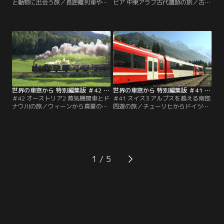
と動物に出会う旅／長距離列車や蒸
ビア 中東アラブ古代遺跡の旅／古代
気機関車が牽引する豪華列車に乗っ
世界の七不思議に数え上げられたア
て、東アフリカの広大な大地を堪能
レキサンドリアの灯台、ギザのピラ
する旅。車窓に野生動物を眺めなが
ミッド、ルクソールの遺跡。文明を
ら、人々の暮らしを乗せた「生活列
育んだ大河ナイルとユーフラテス。
車」は、どこまでも続くサバンナを
砂漠を越え、オアシスの町を訪ね
のんびりと進みます。
て、中東3ヵ国の旅が続きます。
世界の車窓から 特別編集版 ＃42 オーストリア2 蒸気機関車とドナウ川の旅（2011/07/05放送分）
世界の車窓から 特別編集版 ＃41 スイス3 アルプスを越える南部周遊の旅（2011/06/04放送分）
＃42 オーストリア2 蒸気機関車とド
＃41 スイス3 アルプスを越える南部
ナウ川の旅／ウィーンから真夏のオ
周遊の旅／チューリヒからドイツ国
ーストリアを東から西へ横断。まぶ
境近くの町を訪ね、フランスのモン
しい緑とドナウの大河が車窓に流
ブランやイタリアのドモドッソラを
れ、アルプスが迫るチロルの谷を走
目指して国境を越える、地方色豊か
ります。2000m級の山頂を目指す蒸
なローカル列車の旅。車窓には、山
気機関車や、森を走る愛らしい保存
と湖の美しい風景が広がります。
鉄道など、個性豊かな列車も登場し
1
ます。