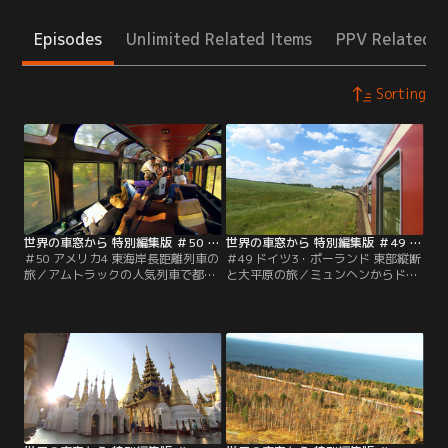
Episodes
Unlimited Related Items
PPV Related I
Sorting
世界の車窓から 特別編集版 ＃50 アメリカ4 東海岸長距離列車の旅（2012/03/05放送分）
世界の車窓から 特別編集版 ＃49 ドイツ3・ポーランド 東部縦断と大平原の旅（2012/02/03放送分）
＃50 アメリカ4 東海岸長距離列車の
＃49 ドイツ3・ポーランド 東部縦断
旅／アムトラックの人気列車で都市
と大平原の旅／ミュンヘンからドイ
をめぐる旅。ニューヨークから高速
ツ東部の都市をめぐり、ベルリン
列車で東海岸を北上。建国の地フィ
へ。ポーランドは、ワルシャワを起
ラデルフィアから、南北戦争の足跡
点に古都を結ぶ大平原の旅。市民の
をたどり、ミシシッピに沿って南部
足として蒸気機関車が活躍する、め
へと向かいます。
ずらしい生活路線も訪れます。