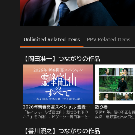
Unlimited Related Items
PPV Related Items
【岡田准一】つながりの作品
2026年新春開運スペシャル 霊峰富士山のすべて
散り椿
「私たちは、なぜ富士山に魅せられるの
享保15年。藩の不正を
か？」その謎にナビゲーター岡田准一と蒔
故郷・扇野藩を出た瓜生
田彩珠が迫る新春大型特番！1年間にわた
一）は、連れ添い続けた
り撮影した春夏秋冬の絶景や貴重映像を番
た折、最期の願いを託さ
【香川照之】つながりの作品
組オリジナル曲と共に紹介。絶景・信仰・
助けていただきたいので