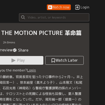
Watch now
Login
 THE MOTION PICTURE 革命篇
2
h
8
mins
Preview
Share
Play
Watch Later
 you the member?
Login
の最終章。官房長官を狙ったテロ事件から2ヶ月--。井上
岡田准一） 、笹本絵里（真木よう子）、山本隆文（松尾
、石田光男（神尾佑）ら警視庁警護課第四係のメンバー
は、テロリストとの死闘による怪我も回復し、要人警護
常任務をこなしていた。だが、尾形総一郎（堤真一）の
を確実に感じ取っている井上のシンクロの症状は悪化の