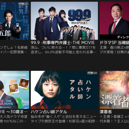
の一人で新兵衛に
発行部数はシリーズ累計600万部を突破。
「一年間、誰も殺
、二人には新兵衛
刊行から50年経った今でも、多くの人に愛
普通に暮らせ。休
縁があったのだ。
され続けています。今作では物語の設定を
俺がお前を殺す。
2019年に置きかえ、現代の最新医療ならで
ラという偽名を使
はの、今までにない新たな『白い巨塔』の
に…。
世界を醸成していきます。
99.9 -刑事専門弁護士-THE MOVIE
ンでしょ？名探偵
深山、ついに敗れる--！？常に事実だけを
主演・香川照之×
イバー犯罪者集
追求し、99.9％逆転不可能と言われる事件
グが実現！白熱の
で無罪を勝ち取ってきた深山（松本潤）。
軍師”を怪演！圧
所属する斑目法律事務所の刑事事件専門ル
き込む濃厚な演技
ームは、新所長となった佐田（香川照之）
な印象を刻んでき
のもと、新米弁護士・穂乃果（杉咲花）も
に挑むのは--凄腕
加わり、日々事件に挑み続けていた。ある
達磨（ひじり・た
日、彼らのもとに舞い込んできたのは、15
99％を誇ることか
年前に起きた…。
つ、百戦錬磨の人
チェリまほ THE MOVIE ～30歳まで童貞だと魔法使いになれるらしい～
ハケン占い師アタル
漂着者
大人気ドラマ待望
悩み多き“働く人々”と会社を変えるニュー
＜主演＞斎藤工 ×
度100％なこの恋
タイプの救世主が登場！杉咲花×遊川和彦
代未聞！？主人公
まま30歳を迎
が仕掛ける、平成最後の新“働き方改革”
させていくことに