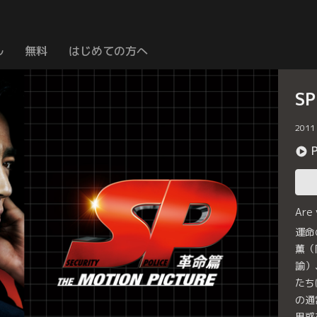
ル
無料
はじめての方へ
SP
2011
Are
運命
薫（
諭）
たち
の通
思惑