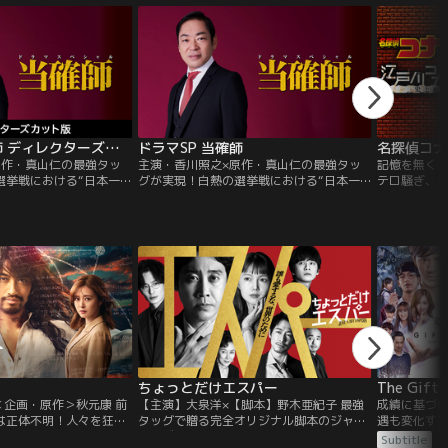
すな。一般人に溶け込み
屋“ファブル”。ある日、ボスから「一年
業中に誰かを殺したら、
間、誰も殺すな。一般人として“普通”に生
」ファブルは、佐藤アキ
きろ」と命じられ、佐藤アキラという偽名
い、相棒のヨウコと共
で、相棒・ヨウコと共に一般人のフリし
て…。
ドラマSP 当確師 ディレクターズカット版
ドラマSP 当確師
原作・真山仁の最強タッ
主演・香川照之×原作・真山仁の最強タッ
記憶を無く
選挙戦における“日本一の
グが実現！白熱の選挙戦における“日本一の
テロ騒ぎ、
倒的な存在感と見る者を引
軍師”を怪演！圧倒的な存在感と見る者を引
再び巻き込
で、出演作すべてに強烈
き込む濃厚な演技で、出演作すべてに強烈
事件の結末
た俳優・香川照之。新た
な印象を刻んできた俳優・香川照之。新た
か！？毛利
選挙コンサルタント・聖
に挑むのは--凄腕選挙コンサルタント・聖
て来た江戸
つま）。彼は、当選率
達磨（ひじり・たつま）。彼は、当選率
し派手に転
ら“当確師”の異名を持
99％を誇ることから“当確師”の異名を持
そんなコナ
物。
つ、百戦錬磨の人物。
車に乗せる怪
ちょっとだけエスパー
The Gifte
＜企画・原作＞秋元康 前
【主演】大泉洋×【脚本】野木亜紀子 最強
成績に基づ
は正体不明！人々を狂信
タッグで贈る完全オリジナル脚本のジャパ
遇も変化す
なる謎の漂着者 彼の周り
ニーズ・ヒーロードラマが誕生！会社をク
るリッター
Subtitle