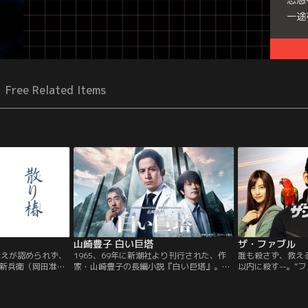
一途
Free Related Items
山崎豊子 白い巨塔
ザ・ファブル
訴えが認められず、
1965、69年に新潮社より刊行された、作
誰も殺さず、救え
新兵衛（岡田准
家・山崎豊子の長編小説『白い巨塔』。大
以内に殺す--。“
妻・篠が病に倒れ
阪の大学病院を舞台に、医療ドラマの枠を
れる謎の殺し屋は
れる。「采女様を
超えて人間の本性に迫った同作は、山崎豊
説」と恐れる存在
す……」と。采女
子作品の中でも“最高傑作”と呼び声高く、
彼に、ボスが与え