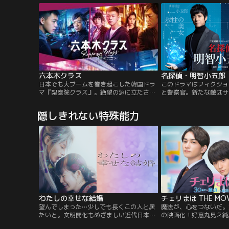
歴史・芸術・命の水…、富士山をさまざま
とは、平山道場・四天王
な側面から解き明かす。そして岡田准一が
とって良き友であったが
富士登山、目の当たりにした御来光…その
の離郷に関わる大きな因
時、何を想うのか！？蒔田彩珠は、葛飾北
斎の芸術や命の水が織りなす不思議、樹海
の生命力に迫ります。日本人に愛され続け
る富士山の神秘に感動必至！
六本木クラス
名探偵・明智小五郎
日本でも大ブームを巻き起こした韓国ドラ
このドラマはフィクショ
マ『梨泰院クラス』。絶望の淵に立たされ
と警察官。新たな敵はサ
た青年が復讐を誓って、金と権力を振りか
団。
ざす巨大企業に屈することなく仲間と共に
隠しきれない特殊能力
立ち向かっていく≪下剋上≫を主軸に、≪
ラブストーリー≫そして≪青春群像劇≫が
交錯した“究極のエンターテインメント”
わたしの幸せな結婚
望んでしまった…少しでも長くこの人と居
魔法が、心をつないだ。
たいと。文明開化もめざましい近代日本。
の映画化！好意丸見え純
帝都に屋敷を構える名家の長女・斎森美世
の行方は……！？童貞の