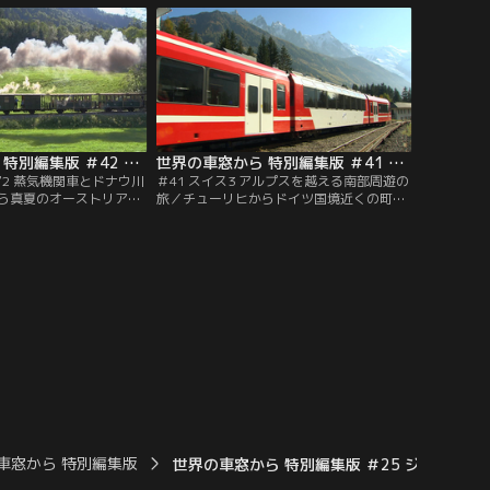
ます。
世界の車窓から 特別編集版 ＃42 オーストリア2 蒸気機関車とドナウ川の旅（2011/07/05放送分）
世界の車窓から 特別編集版 ＃41 スイス3 アルプスを越える南部周遊の旅（2011/06/04放送分）
ア2 蒸気機関車とドナウ川
＃41 スイス3 アルプスを越える南部周遊の
ら真夏のオーストリアを
旅／チューリヒからドイツ国境近くの町を
まぶしい緑とドナウの大
訪ね、フランスのモンブランやイタリアの
アルプスが迫るチロルの
ドモドッソラを目指して国境を越える、地
00m級の山頂を目指す蒸
方色豊かなローカル列車の旅。車窓には、
走る愛らしい保存鉄道な
山と湖の美しい風景が広がります。
車も登場します。
車窓から 特別編集版
世界の車窓から 特別編集版 ＃25 ジンバブエ