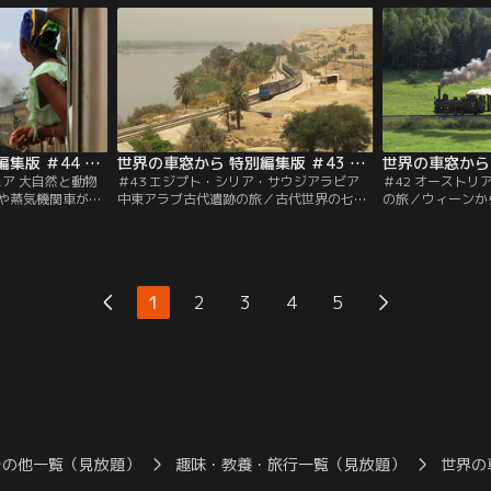
ます。
緑深き熱帯の大地を走ります。
ナミックに変化し
世界の車窓から 特別編集版 ＃44 ザンビア・タンザニア 大自然と動物に出会う旅（2011/09/05放送分）
世界の車窓から 特別編集版 ＃43 エジプト・シリア・サウジアラビア 中東アラブ古代遺跡の旅（2011/08/05放送分）
ニア 大自然と動物
＃43 エジプト・シリア・サウジアラビア
＃42 オーストリ
や蒸気機関車が牽
中東アラブ古代遺跡の旅／古代世界の七不
の旅／ウィーンか
、東アフリカの広
思議に数え上げられたアレキサンドリアの
東から西へ横断。
車窓に野生動物を
灯台、ギザのピラミッド、ルクソールの遺
河が車窓に流れ、
しを乗せた「生活
跡。文明を育んだ大河ナイルとユーフラテ
谷を走ります。20
くサバンナをのん
ス。砂漠を越え、オアシスの町を訪ねて、
気機関車や、森を
中東3ヵ国の旅が続きます。
ど、個性豊かな列
1
2
3
4
5
その他一覧（見放題）
趣味・教養・旅行一覧（見放題）
世界の