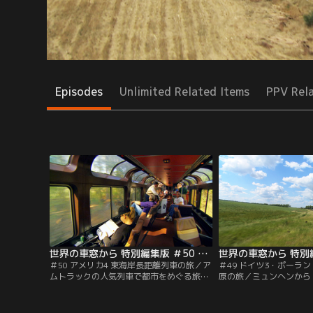
Episodes
Unlimited Related Items
PPV Rel
世界の車窓から 特別編集版 ＃50 アメリカ4 東海岸長距離列車の旅（2012/03/05放送分）
＃50 アメリカ4 東海岸長距離列車の旅／ア
＃49 ドイツ3・ポーラ
ムトラックの人気列車で都市をめぐる旅。
原の旅／ミュンヘンから
ニューヨークから高速列車で東海岸を北
をめぐり、ベルリンへ。
上。建国の地フィラデルフィアから、南北
ルシャワを起点に古都を
戦争の足跡をたどり、ミシシッピに沿って
市民の足として蒸気機関