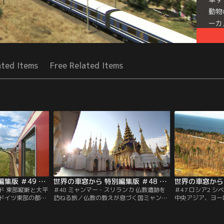
動物
ーカ
Mor
Seri
ated Items
Free Related Items
世界の車窓から 特別編集版 ＃49 ドイツ3・ポーランド 東部縦断と大平原の旅（2012/02/03放送分）
世界の車窓から 特別編集版 ＃48 ミャンマー・スリランカ 仏教遺跡を訪ねる旅（2012/01/04放送分）
ンド 東部縦断と大平
＃48 ミャンマー・スリランカ 仏教遺跡を
＃47 ロシア2 
ドイツ東部の都市
訪ねる旅／仏教の教えが息づく国ミャンマ
中央アジア、ヨー
ポーランドは、ワ
ーと、インド洋の光り輝く島国スリランカ
陸約9300キロを
結ぶ大平原の旅。
の魅力に触れる旅。黄金色に輝く仏塔、高
ベリア鉄道の旅。
車が活躍する、め
原の茶畑、海沿いの絶景に出合いながら、
大な荒野に神秘的