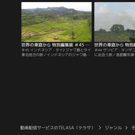
南部へと向かいます。
ずらしい生活路線も訪れ
世界の車窓から 特別編集版 ＃45 インドネシア・タイ2 ジャワ島とタイ東北地方の旅（2011/10/05放送分）
＃45 インドネシア・タイ2 ジャワ島とタイ
＃44 ザンビア・タンザ
東北地方の旅／インドネシアのジャワ島を
に出会う旅／長距離列車
周遊し、イスラム文化に触れ、タイ東北地
引する豪華列車に乗って
方「イサーン」で仏教文化に触れる旅。古
大な大地を堪能する旅。
都ジョグジャカルタの遺跡を訪ね、どこま
眺めながら、人々の暮ら
でも広がる水田とヤシの木陰を車窓に、心
列車」は、どこまでも続
安らぐ穏やかな農村地帯を走ります。
びりと進みます。
動画配信サービスのTELASA（テラサ）
ジャンル