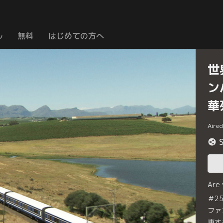
ル
無料
はじめての方へ
世
ン
華
Aire
Are
＃2
ファ
車す