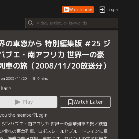
Watch now
Login
界の車窓から 特別編集版 ＃25 ジ
バブエ・南アフリカ 世界一の豪
列車の旅（2008/11/20放送分）
d on 2008/11/20
1
h
9
mins
Share
Play
Watch Later
 you the member?
Login
5 ジンバブエ・南アフリカ 世界一の豪華列車の旅／鉄道
ン憧れの豪華列車、ロボスレールとブルートレインに乗
る、優雅で贅沢な旅。車窓には、サバンナの大地に野生