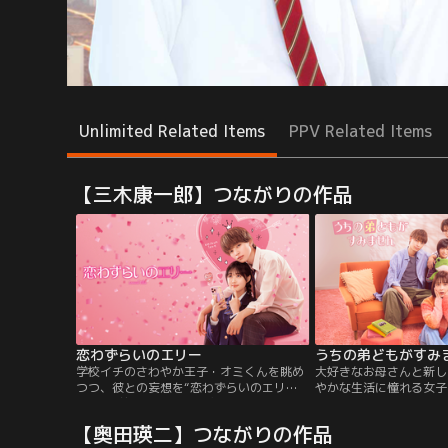
Unlimited Related Items
PPV Related Items
【三木康一郎】つながりの作品
恋わずらいのエリー
うちの弟どもがすみ
学校イチのさわやか王子・オミくんを眺め
大好きなお母さんと新し
つつ、彼との妄想を“恋わずらいのエリ
やかな生活に憧れる女子
ー”の名前でSNS上でつぶやくのが日課の妄
いたのは、超イケメンだ
想大好き女子・エリー。ところが、パーフ
の弟たちだった--。さ
【奥田瑛二】つながりの作品
ェクトだと思っていたオミくんは、実は口
り、いきなり姉弟5人で