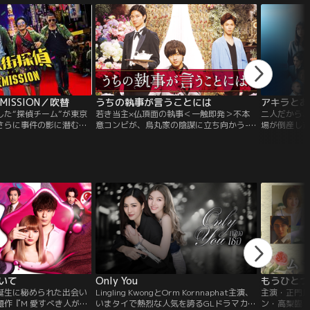
ISSION／吹替
うちの執事が言うことには
アキラとあ
した“探偵チーム”が東京
若き当主×仏頂面の執事＜一触即発＞不本
二人だから
さらに事件の影に潜む、
意コンビが、烏丸家の陰謀に立ち向かう-
場が倒産し
陰謀とは……。国際的に
-。日本が誇る名門・烏丸家の第27代当主
瑛と、大企
たチャイナタウンの探偵
となった花穎は、頭脳明晰、しかも色彩に
拒絶し血縁
ン（ワン・バオチャン）
関して特別な能力を備えている。突然、引
名前を持つ2
リウ・ハオラン）は、日
退を宣言した先代当主の父・真一郎は行方
に、日本有
（妻夫木聡）から難事件解
がわからないまま、花穎が留学先から戻る
る。人を救
れ、東京に飛ぶ。今回の
と、そこにいたのは…。
想を持つ山
こなす階堂。
いて
Only You
誕生に秘められた出会い
Lingling KwongとOrm Kornnaphat主演、
主演・正門良規
題作『M 愛すべき人がい
いまタイで熱烈な人気を誇るGLドラマカッ
ン・高梨臨！