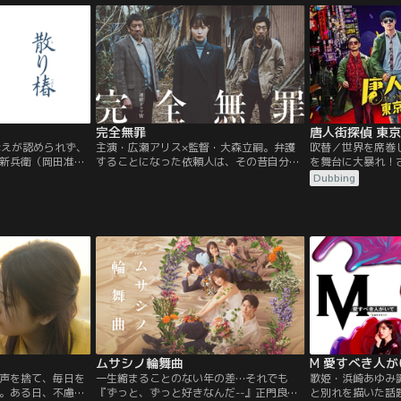
、常に冷静で大人
四男・類に助けら
さと面倒見の良い
ち解けていくのだ
完全無罪
唐人街探偵 東京M
訴えが認められず、
主演・広瀬アリス×監督・大森立嗣。弁護
吹替／世界を席巻
新兵衛（岡田准
することになった依頼人は、その昔自分を
を舞台に大暴れ！
妻・篠が病に倒れ
殺めたかもしれない容疑者の男。それでも
謎の存在「Q」の
Dubbing
れる。「采女様を
信じるか。心揺さぶるリーガル・ミステリ
事件を解決してき
す……」と。采女
ー。東京の大手法律事務所に所属する期待
コンビ、タン・レ
の一人で新兵衛に
の弁護士・松岡千紗（広瀬アリス）は、同
とチン・フォン（
、二人には新兵衛
事務所のシニアパートナー・真山健一（鶴
本の探偵・野田 
縁があったのだ。
見辰吾）から、21年前に香川県で起きた少
決の協力を依頼さ
女誘拐殺人事件「綾川事件」の再審請求の
ミッションは…。
担当に抜擢される。綾川事件と同時期に、
立件されていない少女誘拐事件が他に2件
あり、千紗はその被害者のひとりだった。
およそ10年ぶりに故郷・香川に戻った千紗
は、地元の弁護士・熊弘樹（風間俊介）の
力を借りて事件を調べ直す。三つの事件は
同一犯の可能性が高いとされ、千紗は自分
ムサシノ輪舞曲
M 愛すべき人が
を殺していたかもしれない容疑者・平山聡
声を捨て、毎日を
一生縮まることのない年の差…それでも
歌姫・浜崎あゆみ
史（北村有起哉）と向き合う。一方、綾川
。ある日、不慮の
『ずっと、ずっと好きなんだ--』正門良規
と別れを描いた話