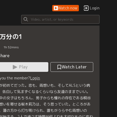
Watch now
Login
0万分の1
1
h
52
mins
Share
Play
Watch Later
 you the member?
Login
が初めてだった。恋も、両想いも、そしてALSという病
-。告白して気まずくなるくらいなら友達のままでいい。
中の女子はもちろん、男子からも憧れの存在である桐谷
想いを寄せる桜木莉乃は、そう思っていた。ところがあ
、蓮の方から打ち明けられ、誰もがうらやむ両想いの
が始まる。2人で過ごす時間が何よりも大切なものに変わ