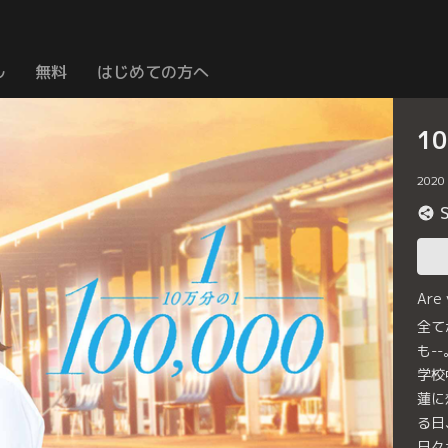
ル
無料
はじめての方へ
1
2020
Are
全て
も-
学校
蓮に
る日
日々