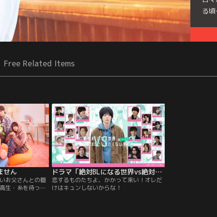
る頃
Free Related Items
ません
ドラマ「絶対BLになる世界vs絶対BLになりたくない男」
いお父さんとの穏
恋するものたちよ、かかって来い！オレだ
高生・糸を待って
けはキュンしないからな！
けどクセ強な4人
らに父の転勤が決ま
の生活がスター