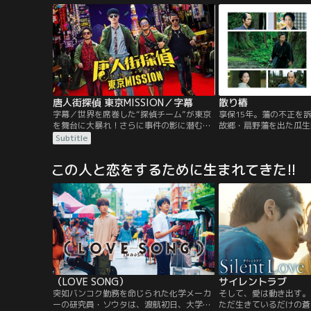
が悪いウラオモテ男子だった！しかも、超
ト。糸は戸惑いながらも
恥ずかしい妄想が彼にバレてしまい、絶体
な次男・洛や人懐っこい
絶命の大ピンチ…のはずが、「その妄想、
れながら、持ち前の明る
叶えてあげてもいーよ？」と、オミくん
性格で新しい弟たちと打
は…。
が、、。
唐人街探偵 東京MISSION／字幕
散り椿
字幕／世界を席巻した“探偵チーム”が東京
享保15年。藩の不正を
を舞台に大暴れ！さらに事件の影に潜む、
故郷・扇野藩を出た瓜生
謎の存在「Q」の陰謀とは……。国際的に
一）は、連れ添い続けた
Subtitle
事件を解決してきたチャイナタウンの探偵
た折、最期の願いを託さ
コンビ、タン・レン（ワン・バオチャン）
助けていただきたいので
この人と恋をするために生まれてきた!!
とチン・フォン（リウ・ハオラン）は、日
とは、平山道場・四天王
本の探偵・野田 （妻夫木聡）から難事件解
とって良き友であったが
決の協力を依頼され、東京に飛ぶ。今回の
の離郷に関わる大きな因
ミッションは…。
（LOVE SONG）
サイレントラブ
突如バンコク勤務を命じられた化学メーカ
そして、愛は動き出す。
ーの研究員・ソウタは、渡航初日、大学時
ただ生きているだけの蒼