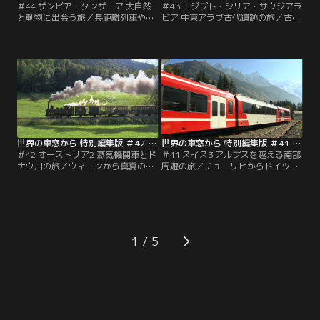
＃44 ザンビア・タンザニア 大自然
＃43 エジプト・シリア・サウジアラ
と動物に出会う旅／長距離列車や蒸
ビア 中東アラブ古代遺跡の旅／古代
気機関車が牽引する豪華列車に乗っ
世界の七不思議に数え上げられたア
て、東アフリカの広大な大地を堪能
レキサンドリアの灯台、ギザのピラ
する旅。車窓に野生動物を眺めなが
ミッド、ルクソールの遺跡。文明を
ら、人々の暮らしを乗せた「生活列
育んだ大河ナイルとユーフラテス。
車」は、どこまでも続くサバンナを
砂漠を越え、オアシスの町を訪ね
のんびりと進みます。
て、中東3ヵ国の旅が続きます。
世界の車窓から 特別編集版 ＃42 オーストリア2 蒸気機関車とドナウ川の旅（2011/07/05放送分）
世界の車窓から 特別編集版 ＃41 スイス3 アルプスを越える南部周遊の旅（2011/06/04放送分）
＃42 オーストリア2 蒸気機関車とド
＃41 スイス3 アルプスを越える南部
ナウ川の旅／ウィーンから真夏のオ
周遊の旅／チューリヒからドイツ国
ーストリアを東から西へ横断。まぶ
境近くの町を訪ね、フランスのモン
しい緑とドナウの大河が車窓に流
ブランやイタリアのドモドッソラを
れ、アルプスが迫るチロルの谷を走
目指して国境を越える、地方色豊か
ります。2000m級の山頂を目指す蒸
なローカル列車の旅。車窓には、山
気機関車や、森を走る愛らしい保存
と湖の美しい風景が広がります。
鉄道など、個性豊かな列車も登場し
1
ます。