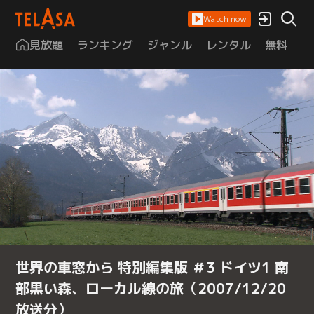
Watch now
見放題
ランキング
ジャンル
レンタル
無料
は
世界の車窓から 特別編集版 ＃3 ドイツ1 南
部黒い森、ローカル線の旅（2007/12/20
放送分）