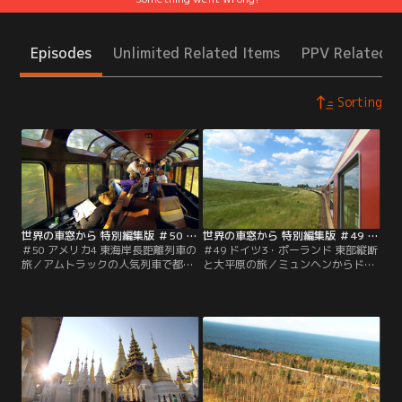
Episodes
Unlimited Related Items
PPV Related I
Sorting
世界の車窓から 特別編集版 ＃50 アメリカ4 東海岸長距離列車の旅（2012/03/05放送分）
世界の車窓から 特別編集版 ＃49 ドイツ3・ポーランド 東部縦断と大平原の旅（2012/02/03放送分）
＃50 アメリカ4 東海岸長距離列車の
＃49 ドイツ3・ポーランド 東部縦断
旅／アムトラックの人気列車で都市
と大平原の旅／ミュンヘンからドイ
をめぐる旅。ニューヨークから高速
ツ東部の都市をめぐり、ベルリン
列車で東海岸を北上。建国の地フィ
へ。ポーランドは、ワルシャワを起
ラデルフィアから、南北戦争の足跡
点に古都を結ぶ大平原の旅。市民の
をたどり、ミシシッピに沿って南部
足として蒸気機関車が活躍する、め
へと向かいます。
ずらしい生活路線も訪れます。