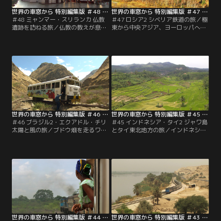
世界の車窓から 特別編集版 ＃48 ミャンマー・スリランカ 仏教遺跡を訪ねる旅（2012/01/04放送分）
世界の車窓から 特別編集版 ＃47 ロシア2 シベリア鉄道の旅（2011/12/05放送分）
＃48 ミャンマー・スリランカ 仏教
＃47 ロシア2 シベリア鉄道の旅／極
遺跡を訪ねる旅／仏教の教えが息づ
東から中央アジア、ヨーロッパへ。
く国ミャンマーと、インド洋の光り
ユーラシア大陸約9300キロを、6泊
輝く島国スリランカの魅力に触れる
7日で走り抜けるシベリア鉄道の
旅。黄金色に輝く仏塔、高原の茶
旅。白樺林と大河の流れ、広大な荒
畑、海沿いの絶景に出合いながら、
野に神秘的な湖。車窓の風景はダイ
緑深き熱帯の大地を走ります。
ナミックに変化します。
世界の車窓から 特別編集版 ＃46 ブラジル2・エクアドル・チリ 太陽と風の旅（2011/11/05放送分）
世界の車窓から 特別編集版 ＃45 インドネシア・タイ2 ジャワ島とタイ東北地方の旅（2011/10/05放送分）
＃46 ブラジル2・エクアドル・チリ
＃45 インドネシア・タイ2 ジャワ島
太陽と風の旅／ブドウ畑を走るワイ
とタイ東北地方の旅／インドネシア
ントレイン、蒸気機関車が引く保存
のジャワ島を周遊し、イスラム文化
鉄道、アンデスの雄大な景色を走る
に触れ、タイ東北地方「イサーン」
レールバス。バラエティーに富ん
で仏教文化に触れる旅。古都ジョグ
だ、南米3カ国をめぐる旅です。
ジャカルタの遺跡を訪ね、どこまで
も広がる水田とヤシの木陰を車窓
に、心安らぐ穏やかな農村地帯を走
ります。
世界の車窓から 特別編集版 ＃44 ザンビア・タンザニア 大自然と動物に出会う旅（2011/09/05放送分）
世界の車窓から 特別編集版 ＃43 エジプト・シリア・サウジアラビア 中東アラブ古代遺跡の旅（2011/08/05放送分）