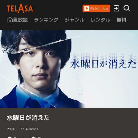
Watch now
見放題
ランキング
ジャンル
レンタル
無料
は
水曜日が消えた
2020
1
h
43
mins