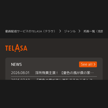
動画配信サービスのTELASA（テラサ）
ジャンル
邦画一覧（見放題
NEWS
See all
2026.08.01
浮所飛貴主演！ 【夏色の風が僕の家にやってきた】 本日よりテラサで独占配信スタート！
2026.07.18
『夏色の雲が恋と嵐をまきおこす』スペシャルメイキング 【Part1】2026年７月18日（土）23時30分～配信スタート！話題のシーンの裏側を大公開！豪華キャスト大集合！ 『武宮家 真夏の家族会議』開催！
2026.07.15
救命医・遥（今田）の《心揺さぶる過去》や、 麻酔科医・権野（船越英一郎）の《謎多きプライベート》など… 《知られざるエピソード》を独占配信！