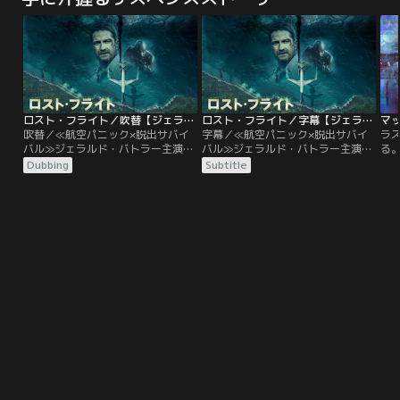
てディナーを振る舞う。預貯金が後
れた蒼は、彼女をすべてから護ろう
屈
何年持つか、すなわち自身が後何年
とする。だが、美夏に想いを伝える
ヤ
生きられるかを計算しながら、来る
方法は、そっと触れる人差し指とガ
め
べき日に向かって日常は完璧に平和
ムランボールの音色だけ。
に
に過ぎていく。
ロスト・フライト／吹替【ジェラルド・バトラー主演】
ロスト・フライト／字幕【ジェラルド・バトラー主演】
マ
吹替／≪航空パニック×脱出サバイ
字幕／≪航空パニック×脱出サバイ
ラ
バル≫ジェラルド・バトラー主演！
バル≫ジェラルド・バトラー主演！
る
ハイブリッド・サバイバルアクショ
ハイブリッド・サバイバルアクショ
仕
Dubbing
Subtitle
ン東京を経由しシンガポールからホ
ン東京を経由しシンガポールからホ
手
ノルルへ、新年早々悪天候が予想さ
ノルルへ、新年早々悪天候が予想さ
美
れる中、会社の指示で難しいフライ
れる中、会社の指示で難しいフライ
グ
トに臨むトランス機長（ジェラル
トに臨むトランス機長（ジェラル
を
ド・バトラー）は、ホノルルの地で
ド・バトラー）は、ホノルルの地で
ん
離れて暮らす愛娘との久々の再開を
離れて暮らす愛娘との久々の再開を
フ
待ち焦がれていた。
待ち焦がれていた。
吐