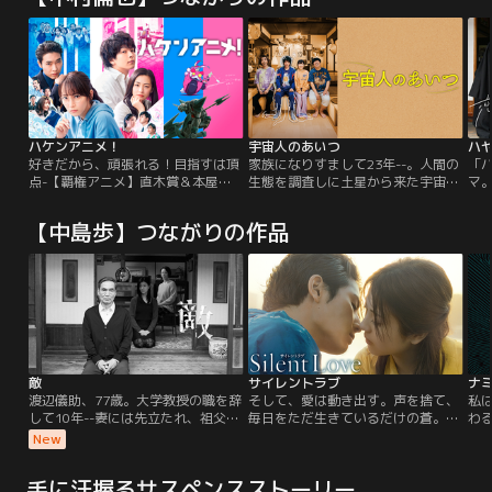
ハケンアニメ！
宇宙人のあいつ
好きだから、頑張れる！目指すは頂
家族になりすまして23年--。人間の
「
点-【覇権アニメ】直木賞＆本屋大
生態を調査しに土星から来た宇宙人
マ
賞受賞作家 辻村深月の大人気小説を
は、真田家の四兄妹の「次男・日出
ス
映画化！新人監督とその仲間＆ライ
男」として暮らしていた。兄弟の親
ン
【中島歩】つながりの作品
バルたちの想いがぶつかり合う胸熱
代わりで女性とは無縁の長男・夢
太
エンタテインメントが誕生！連続ア
二、DVの彼氏から離れられない長
奈
ニメ『サウンドバック 奏の石』で夢
女・想乃、高校時代の同級生から復
あ
の監督デビューが決定した瞳。だ
讐される三男・詩文…喧嘩もするが
真
が、気合が空振りして制作現場には
助け合う兄弟たち。家族というもの
し
早くも暗雲が…。
がわからない日出男は、夢二から教
消
えてもらう。
敵
サイレントラブ
ナ
渡辺儀助、77歳。大学教授の職を辞
そして、愛は動き出す。声を捨て、
私
して10年--妻には先立たれ、祖父の
毎日をただ生きているだけの蒼。あ
わ
代から続く日本家屋に一人慎ましく
る日、不慮の事故で視力を失い絶望
彼
New
暮らしている。料理は自分でつく
の中でもがく音大生・美夏と出会
も
り、晩酌を楽しみ、友人たちとは疎
う。何があってもピアニストになる
の
手に汗握るサスペンスストーリー
遠になったが、時には教え子を招い
という夢を諦めない美夏に心を奪わ
て