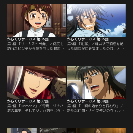
おじ・才賀善治の屋敷に乗り込む。
紫花と再び遭遇するが、逃げ出すこ
一方、屋敷からの脱出を試みる勝だ
となく、逆に自身の味方となるよう
ったが、その最中に亡くなった父・
話をもちかける。一方、鳴海としろ
才賀貞義の残したファイルを発見す
がねは善治の雇う人形使いに捕らえ
る。
られてしまい、絶体絶命のピンチを
迎える。
からくりサーカス 第05話
からくりサーカス 第06話
第5幕 「サーカス～出発」／何度も
第6幕 「地獄」／軽井沢で消息を絶
訪れたピンチから勝を守った鳴海だ
った鳴海が目を覚ましたのは、とあ
ったが、屋敷の爆発にのまれ、消息
る病院の一室。そこで鳴海は、女好
不明となる。勝は、大きな喪失感を
きでキザな男・ギイと老婆のルシー
覚えながらも、鳴海に教わった通り
ルに出会う。事故の衝撃で記憶喪失
強く生きようと決意し、日常の学校
に陥った鳴海であったが、入院して
生活へと戻っていく。一方、そんな
いる子供とのふれあいの中、不思議
勝を見守るため、しろがねは勝の通
なほど急速に癒えていく自身の傷
う小学校の隣にある高校に編入す
に、違和感を覚える。
る。
からくりサーカス 第07話
からくりサーカス 第08話
第7幕 「Demonic」／奇病・ゾナハ
第8幕 「一瞬の始まりと終わり」／
病の真実、そしてゾナハ病をばら撒
新たな仲間・ナイフ使いのヴィルマ
く元凶・真夜中のサーカスの存在を
が加わった仲町サーカスは、集めた
知った鳴海。子供たちの未来を奪う
興行資金により、伊豆にてようやく
自動人形を倒すべく、鳴海は人形破
公演の時を迎える。いよいよ公演が
壊者=しろがねとなることを決意す
始まるというそのとき、太平洋上空