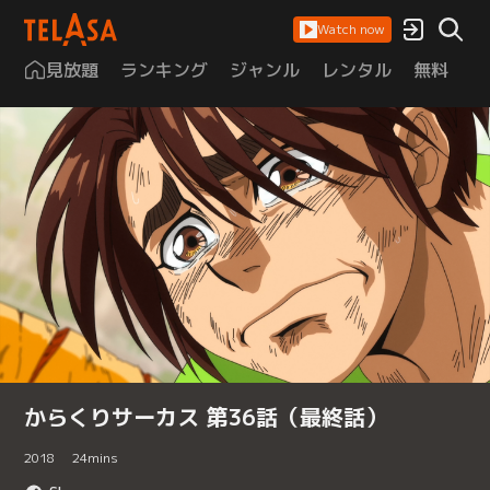
Watch now
見放題
ランキング
ジャンル
レンタル
無料
は
からくりサーカス 第36話（最終話）
2018
24
mins