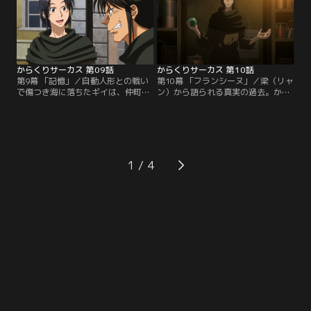
る。一方、仲町サーカスとともに行
では鳴海、ギイ、ルシールが真夜中
動する勝としろがねは、謎の女性・
のサーカスの痕跡を求めて、上海行
ヴィルマと遭遇する。
きの飛行機に搭乗していた。しか
し、機内には自動人形も乗り込んで
おり…。
からくりサーカス 第09話
からくりサーカス 第10話
第9幕 「記憶」／自動人形との戦い
第10幕 「フランシーヌ」／梁（リャ
で傷つき海に落ちたギイは、仲町サ
ン）から語られる真実の過去。かつ
ーカスの面々に助けられる。驚くべ
て、錬金術を志した青年・金（ジ
きことに、ギイはしろがねの懸糸傀
ン）と銀（イン）の兄弟。彼らが出
儡の師匠だった。ギイとの出会いを
会い、そして互いに愛したフランシ
きっかけにしろがねの心に触れた勝
ーヌという女性。3人の間で起きた
は、自身の出生の謎を知るべく一
想いの掛け違いにより、奇病・ゾナ
人、旅に出る。一方、中国へとたど
ハ病はフランスのとある村に放たれ
1
り着いた鳴海とルシールは、手掛か
たのだった。真実を知った鳴海たち
りを追っていく内に鳴海の中国拳法
の元に、最古の四人と称される自動
の師匠である梁（リャン）と出会
人形の一体…。
う。