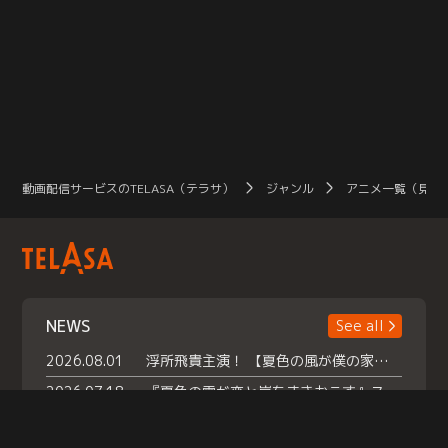
動画配信サービスのTELASA（テラサ）
ジャンル
アニメ一覧（見放
NEWS
See all
2026.08.01
浮所飛貴主演！ 【夏色の風が僕の家にやってきた】 本日よりテラサで独占配信スタート！
2026.07.18
『夏色の雲が恋と嵐をまきおこす』スペシャルメイキング 【Part1】2026年７月18日（土）23時30分～配信スタート！話題のシーンの裏側を大公開！豪華キャスト大集合！ 『武宮家 真夏の家族会議』開催！
2026.07.15
救命医・遥（今田）の《心揺さぶる過去》や、 麻酔科医・権野（船越英一郎）の《謎多きプライベート》など… 《知られざるエピソード》を独占配信！