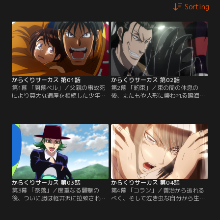
Sorting
からくりサーカス 第01話
からくりサーカス 第02話
第1幕 「開幕ベル」／父親の事故死
第2幕 「約束」／束の間の休息の
により莫大な遺産を相続した少年・
後、またもや人形に襲われる鳴海た
才賀勝。そんな勝と偶然出会った青
ち。ピエロ型の懸糸傀儡・プルチネ
年・加藤鳴海は、勝に手を差し伸べ
ルラを操る殺し屋の阿紫花英良が襲
ることを決意する。しかし、勝を追
来する。しろがねは、懸糸傀儡・あ
ってきたのは高い戦闘能力を持つ人
るるかんを操り応戦するが、隠れて
形使い達であった。鳴海の応戦も虚
いた阿紫花の仲間が勝に襲い掛か
しく窮地に陥いる二人。勝が助けを
る。
求めて叫び声を上げた時、彼らの前
に銀髪の美女・しろがねが姿を現
す。
からくりサーカス 第03話
からくりサーカス 第04話
第3幕 「奈落」／度重なる襲撃の
第4幕 「コラン」／善治から逃れる
後、ついに勝は軽井沢に拉致されて
べく、そして泣き虫な自分から生ま
しまう。勝を救出するべく、鳴海と
れ変わるべく、決意を新たにする
しろがねは、誘拐の黒幕である勝の
勝。そんな中、自身を狙っていた阿