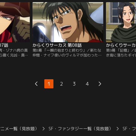
襲い掛かる。
ったが、その最中に亡くなった父・才賀貞
う話をもちかける
義の残したファイルを発見する。
は善治の雇う人形
い、絶体絶命のピ
07話
からくりサーカス 第08話
からくりサーカ
／奇病・ゾナハ病の真
第8幕 「一瞬の始まりと終わり」／新たな
第9幕 「記憶」
ら撒く元凶・真夜
仲間・ナイフ使いのヴィルマが加わった仲
き海に落ちたギイ
った鳴海。子供た
町サーカスは、集めた興行資金により、伊
に助けられる。驚
を倒すべく、鳴海
豆にてようやく公演の時を迎える。いよい
ろがねの懸糸傀儡
となることを決意
よ公演が始まるというそのとき、太平洋上
出会いをきっかけ
スとともに行動す
空では鳴海、ギイ、ルシールが真夜中のサ
勝は、自身の出生
女性・ヴィルマと
ーカスの痕跡を求めて、上海行きの飛行機
に出る。一方、中
1
2
3
4
に搭乗していた。しかし、機内には自動人
とルシールは、手
形も乗り込んでおり…。
鳴海の中国拳法の
と出会う。
アニメ一覧（見放題）
SF・ファンタジー一覧（見放題）
SF・