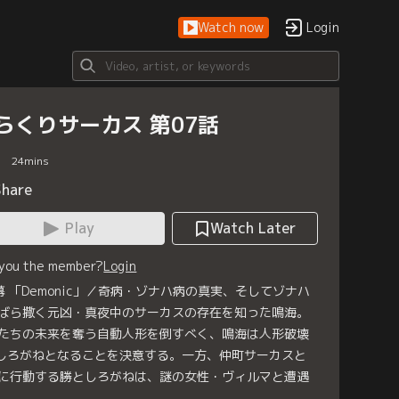
Watch now
Login
らくりサーカス 第07話
24
mins
Share
Play
Watch Later
 you the member?
Login
幕 「Demonic」／奇病・ゾナハ病の真実、そしてゾナハ
ばら撒く元凶・真夜中のサーカスの存在を知った鳴海。
たちの未来を奪う自動人形を倒すべく、鳴海は人形破壊
しろがねとなることを決意する。一方、仲町サーカスと
に行動する勝としろがねは、謎の女性・ヴィルマと遭遇
。