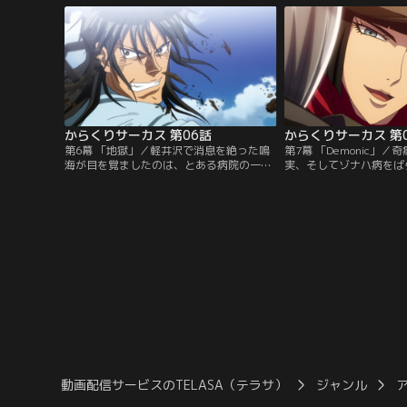
つ人形使い達であった。鳴海の応戦も虚し
いた阿紫花の仲間が勝に
く窮地に陥いる二人。勝が助けを求めて叫
び声を上げた時、彼らの前に銀髪の美女・
しろがねが姿を現す。
からくりサーカス 第06話
からくりサーカス 第
第6幕 「地獄」／軽井沢で消息を絶った鳴
第7幕 「Demonic」
海が目を覚ましたのは、とある病院の一
実、そしてゾナハ病をば
室。そこで鳴海は、女好きでキザな男・ギ
中のサーカスの存在を知
イと老婆のルシールに出会う。事故の衝撃
ちの未来を奪う自動人形
で記憶喪失に陥った鳴海であったが、入院
は人形破壊者=しろがね
している子供とのふれあいの中、不思議な
する。一方、仲町サーカ
ほど急速に癒えていく自身の傷に、違和感
る勝としろがねは、謎の
を覚える。
遭遇する。
動画配信サービスのTELASA（テラサ）
ジャンル