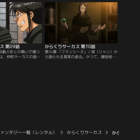
。一方、鳴海としろがね
校生活へと戻っていく。一方、そんな勝を
使いに捕らえられてしま
見守るため、しろがねは勝の通う小学校の
ンチを迎える。
隣にある高校に編入する。
ス 第09話
からくりサーカス 第10話
／自動人形との戦いで傷つ
第10幕 「フランシーヌ」／梁（リャン）か
は、仲町サーカスの面々
ら語られる真実の過去。かつて、錬金術を
くべきことに、ギイはし
志した青年・金（ジン）と銀（イン）の兄
の師匠だった。ギイとの
弟。彼らが出会い、そして互いに愛したフ
にしろがねの心に触れた
ランシーヌという女性。3人の間で起きた
の謎を知るべく一人、旅
想いの掛け違いにより、奇病・ゾナハ病は
国へとたどり着いた鳴海
フランスのとある村に放たれたのだった。
掛かりを追っていく内に
真実を知った鳴海たちの元に、最古の四人
師匠である梁（リャン）
と称される自動人形の一体…。
ファンタジー一覧（レンタル）
からくりサーカス
からくりサーカ