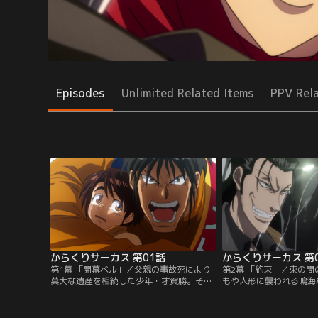
Episodes
Unlimited Related Items
PPV Rel
からくりサーカス 第01話
からくりサーカス 第
第1幕 「開幕ベル」／父親の事故死により
第2幕 「約束」／束の
莫大な遺産を相続した少年・才賀勝。そん
もや人形に襲われる鳴海
な勝と偶然出会った青年・加藤鳴海は、勝
懸糸傀儡・プルチネルラ
に手を差し伸べることを決意する。しか
紫花英良が襲来する。し
し、勝を追ってきたのは高い戦闘能力を持
儡・あるるかんを操り応