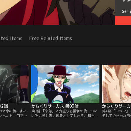
Seri
ated Items
Free Related Items
02話
からくりサーカス 第03話
からくりサーカ
間の休息の後、また
第3幕 「奈落」／度重なる襲撃の後、つい
第4幕 「コラン
たち。ピエロ型の
に勝は軽井沢に拉致されてしまう。勝を救
そして泣き虫な自
を操る殺し屋の阿
出するべく、鳴海としろがねは、誘拐の黒
く、決意を新たに
ろがねは、懸糸傀
幕である勝のおじ・才賀善治の屋敷に乗り
を狙っていた阿紫
戦するが、隠れて
込む。一方、屋敷からの脱出を試みる勝だ
げ出すことなく、