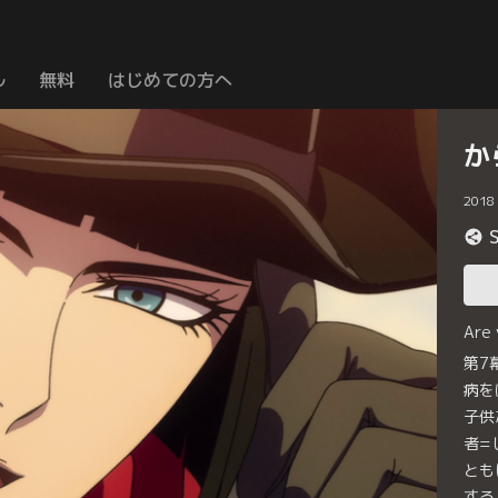
ル
無料
はじめての方へ
か
2018
Are
第7
病を
子供
者=
とも
する