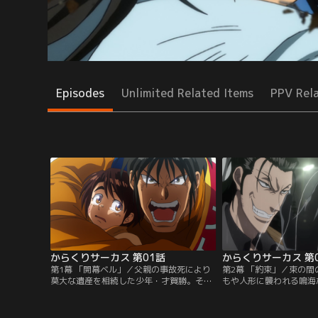
Episodes
Unlimited Related Items
PPV Rel
からくりサーカス 第01話
からくりサーカス 第
第1幕 「開幕ベル」／父親の事故死により
第2幕 「約束」／束の
莫大な遺産を相続した少年・才賀勝。そん
もや人形に襲われる鳴海
な勝と偶然出会った青年・加藤鳴海は、勝
懸糸傀儡・プルチネルラ
に手を差し伸べることを決意する。しか
紫花英良が襲来する。し
し、勝を追ってきたのは高い戦闘能力を持
儡・あるるかんを操り応