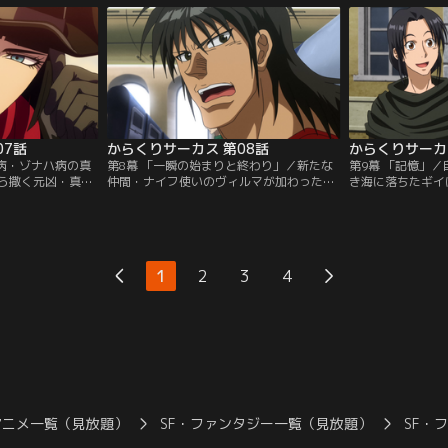
襲い掛かる。
ったが、その最中に亡くなった父・才賀貞
う話をもちかける
義の残したファイルを発見する。
は善治の雇う人形
い、絶体絶命のピ
07話
からくりサーカス 第08話
からくりサーカ
／奇病・ゾナハ病の真
第8幕 「一瞬の始まりと終わり」／新たな
第9幕 「記憶」
ら撒く元凶・真夜
仲間・ナイフ使いのヴィルマが加わった仲
き海に落ちたギイ
った鳴海。子供た
町サーカスは、集めた興行資金により、伊
に助けられる。驚
を倒すべく、鳴海
豆にてようやく公演の時を迎える。いよい
ろがねの懸糸傀儡
となることを決意
よ公演が始まるというそのとき、太平洋上
出会いをきっかけ
スとともに行動す
空では鳴海、ギイ、ルシールが真夜中のサ
勝は、自身の出生
女性・ヴィルマと
ーカスの痕跡を求めて、上海行きの飛行機
に出る。一方、中
1
2
3
4
に搭乗していた。しかし、機内には自動人
とルシールは、手
形も乗り込んでおり…。
鳴海の中国拳法の
と出会う。
アニメ一覧（見放題）
SF・ファンタジー一覧（見放題）
SF・