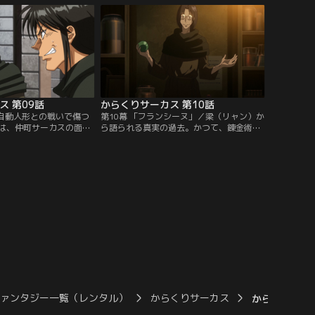
。一方、鳴海としろがね
校生活へと戻っていく。一方、そんな勝を
使いに捕らえられてしま
見守るため、しろがねは勝の通う小学校の
ンチを迎える。
隣にある高校に編入する。
ス 第09話
からくりサーカス 第10話
／自動人形との戦いで傷つ
第10幕 「フランシーヌ」／梁（リャン）か
は、仲町サーカスの面々
ら語られる真実の過去。かつて、錬金術を
くべきことに、ギイはし
志した青年・金（ジン）と銀（イン）の兄
の師匠だった。ギイとの
弟。彼らが出会い、そして互いに愛したフ
にしろがねの心に触れた
ランシーヌという女性。3人の間で起きた
の謎を知るべく一人、旅
想いの掛け違いにより、奇病・ゾナハ病は
国へとたどり着いた鳴海
フランスのとある村に放たれたのだった。
掛かりを追っていく内に
真実を知った鳴海たちの元に、最古の四人
師匠である梁（リャン）
と称される自動人形の一体…。
ファンタジー一覧（レンタル）
からくりサーカス
からくりサーカ