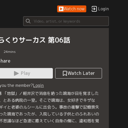
Watch now
Login
らくりサーカス 第06話
24
mins
Share
Play
Watch Later
 you the member?
Login
幕 「地獄」／軽井沢で消息を絶った鳴海が目を覚ました
、とある病院の一室。そこで鳴海は、女好きでキザな
ギイと老婆のルシールに出会う。事故の衝撃で記憶喪失
った鳴海であったが、入院している子供とのふれあいの
不思議なほど急速に癒えていく自身の傷に、違和感を覚
。