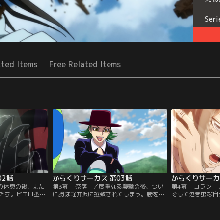
Seri
ated Items
Free Related Items
02話
からくりサーカス 第03話
からくりサーカ
間の休息の後、また
第3幕 「奈落」／度重なる襲撃の後、つい
第4幕 「コラン
たち。ピエロ型の
に勝は軽井沢に拉致されてしまう。勝を救
そして泣き虫な自
を操る殺し屋の阿
出するべく、鳴海としろがねは、誘拐の黒
く、決意を新たに
ろがねは、懸糸傀
幕である勝のおじ・才賀善治の屋敷に乗り
を狙っていた阿紫
戦するが、隠れて
込む。一方、屋敷からの脱出を試みる勝だ
げ出すことなく、