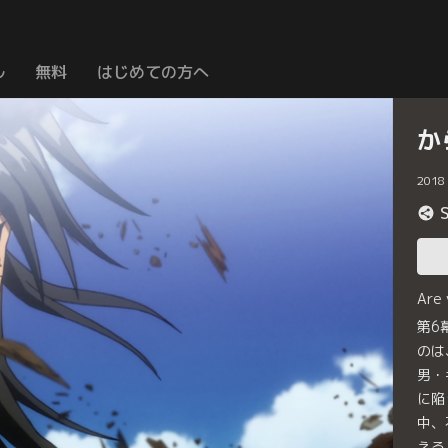
ル
無料
はじめての方へ
か
2018
Are
第6
のは
男・
に陥
中、
える