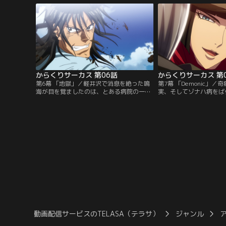
つ人形使い達であった。鳴海の応戦も虚し
いた阿紫花の仲間が勝に
く窮地に陥いる二人。勝が助けを求めて叫
び声を上げた時、彼らの前に銀髪の美女・
しろがねが姿を現す。
からくりサーカス 第06話
からくりサーカス 第
第6幕 「地獄」／軽井沢で消息を絶った鳴
第7幕 「Demonic」
海が目を覚ましたのは、とある病院の一
実、そしてゾナハ病をば
室。そこで鳴海は、女好きでキザな男・ギ
中のサーカスの存在を知
イと老婆のルシールに出会う。事故の衝撃
ちの未来を奪う自動人形
で記憶喪失に陥った鳴海であったが、入院
は人形破壊者=しろがね
している子供とのふれあいの中、不思議な
する。一方、仲町サーカ
ほど急速に癒えていく自身の傷に、違和感
る勝としろがねは、謎の
を覚える。
遭遇する。
動画配信サービスのTELASA（テラサ）
ジャンル