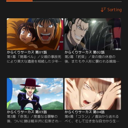
Sorting
からくりサーカス 第01話
からくりサーカス 第02話
第1幕 「開幕ベル」／父親の事故死
第2幕 「約束」／束の間の休息の
により莫大な遺産を相続した少年・
後、またもや人形に襲われる鳴海た
才賀勝。そんな勝と偶然出会った青
ち。ピエロ型の懸糸傀儡・プルチネ
年・加藤鳴海は、勝に手を差し伸べ
ルラを操る殺し屋の阿紫花英良が襲
ることを決意する。しかし、勝を追
来する。しろがねは、懸糸傀儡・あ
ってきたのは高い戦闘能力を持つ人
るるかんを操り応戦するが、隠れて
形使い達であった。鳴海の応戦も虚
いた阿紫花の仲間が勝に襲い掛か
しく窮地に陥いる二人。勝が助けを
る。
求めて叫び声を上げた時、彼らの前
に銀髪の美女・しろがねが姿を現
す。
からくりサーカス 第03話
からくりサーカス 第04話
第3幕 「奈落」／度重なる襲撃の
第4幕 「コラン」／善治から逃れる
後、ついに勝は軽井沢に拉致されて
べく、そして泣き虫な自分から生ま
しまう。勝を救出するべく、鳴海と
れ変わるべく、決意を新たにする