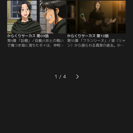
壊者=しろがねとなることを決意す
始まるというそのとき、太平洋上空
る。一方、仲町サーカスとともに行
では鳴海、ギイ、ルシールが真夜中
動する勝としろがねは、謎の女性・
のサーカスの痕跡を求めて、上海行
ヴィルマと遭遇する。
きの飛行機に搭乗していた。しか
し、機内には自動人形も乗り込んで
おり…。
からくりサーカス 第09話
からくりサーカス 第10話
第9幕 「記憶」／自動人形との戦い
第10幕 「フランシーヌ」／梁（リャ
で傷つき海に落ちたギイは、仲町サ
ン）から語られる真実の過去。かつ
ーカスの面々に助けられる。驚くべ
て、錬金術を志した青年・金（ジ
きことに、ギイはしろがねの懸糸傀
ン）と銀（イン）の兄弟。彼らが出
儡の師匠だった。ギイとの出会いを
会い、そして互いに愛したフランシ
きっかけにしろがねの心に触れた勝
ーヌという女性。3人の間で起きた
は、自身の出生の謎を知るべく一
想いの掛け違いにより、奇病・ゾナ
人、旅に出る。一方、中国へとたど
ハ病はフランスのとある村に放たれ
1
り着いた鳴海とルシールは、手掛か
たのだった。真実を知った鳴海たち
りを追っていく内に鳴海の中国拳法
の元に、最古の四人と称される自動
の師匠である梁（リャン）と出会
人形の一体…。
う。