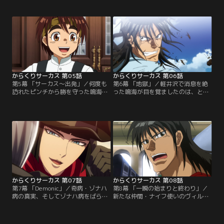
しろがねは、誘拐の黒幕である勝の
勝。そんな中、自身を狙っていた阿
おじ・才賀善治の屋敷に乗り込む。
紫花と再び遭遇するが、逃げ出すこ
一方、屋敷からの脱出を試みる勝だ
となく、逆に自身の味方となるよう
ったが、その最中に亡くなった父・
話をもちかける。一方、鳴海としろ
才賀貞義の残したファイルを発見す
がねは善治の雇う人形使いに捕らえ
る。
られてしまい、絶体絶命のピンチを
迎える。
からくりサーカス 第05話
からくりサーカス 第06話
第5幕 「サーカス～出発」／何度も
第6幕 「地獄」／軽井沢で消息を絶
訪れたピンチから勝を守った鳴海だ
った鳴海が目を覚ましたのは、とあ
ったが、屋敷の爆発にのまれ、消息
る病院の一室。そこで鳴海は、女好
不明となる。勝は、大きな喪失感を
きでキザな男・ギイと老婆のルシー
覚えながらも、鳴海に教わった通り
ルに出会う。事故の衝撃で記憶喪失
強く生きようと決意し、日常の学校
に陥った鳴海であったが、入院して
生活へと戻っていく。一方、そんな
いる子供とのふれあいの中、不思議
勝を見守るため、しろがねは勝の通
なほど急速に癒えていく自身の傷
う小学校の隣にある高校に編入す
に、違和感を覚える。
る。
からくりサーカス 第07話
からくりサーカス 第08話
第7幕 「Demonic」／奇病・ゾナハ
第8幕 「一瞬の始まりと終わり」／
病の真実、そしてゾナハ病をばら撒
新たな仲間・ナイフ使いのヴィルマ
く元凶・真夜中のサーカスの存在を
が加わった仲町サーカスは、集めた
知った鳴海。子供たちの未来を奪う
興行資金により、伊豆にてようやく
自動人形を倒すべく、鳴海は人形破
公演の時を迎える。いよいよ公演が