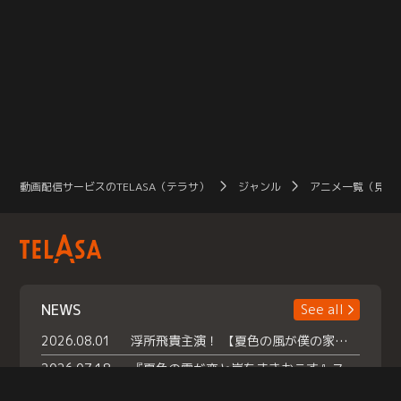
動画配信サービスのTELASA（テラサ）
ジャンル
アニメ一覧（見放
NEWS
See all
2026.08.01
浮所飛貴主演！ 【夏色の風が僕の家にやってきた】 本日よりテラサで独占配信スタート！
2026.07.18
『夏色の雲が恋と嵐をまきおこす』スペシャルメイキング 【Part1】2026年７月18日（土）23時30分～配信スタート！話題のシーンの裏側を大公開！豪華キャスト大集合！ 『武宮家 真夏の家族会議』開催！
2026.07.15
救命医・遥（今田）の《心揺さぶる過去》や、 麻酔科医・権野（船越英一郎）の《謎多きプライベート》など… 《知られざるエピソード》を独占配信！