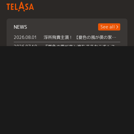
NEWS
See all
2026.08.01
浮所飛貴主演！ 【夏色の風が僕の家にやってきた】 本日よりテラサで独占配信スタート！
2026.07.18
『夏色の雲が恋と嵐をまきおこす』スペシャルメイキング 【Part1】2026年７月18日（土）23時30分～配信スタート！話題のシーンの裏側を大公開！豪華キャスト大集合！ 『武宮家 真夏の家族会議』開催！
2026.07.15
救命医・遥（今田）の《心揺さぶる過去》や、 麻酔科医・権野（船越英一郎）の《謎多きプライベート》など… 《知られざるエピソード》を独占配信！
Help
|
Company Profile
|
Act on Specified Commercial Transactions
|
Terms of Service
|
Privacy Policy
© TELASA CORPORATION, All Rights Reserved.