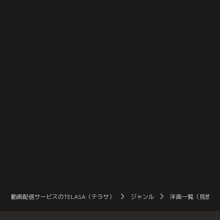
花×遊川和彦が仕掛ける、平成最後
だけで簡単に搭乗できる時代です。
い
の新“働き方改革”
しかし--かつて日本には“空が奪わ
に
れていた”時代が存在しました。第
リ
二次世界大戦で敗戦国となった日本
に、
は、GHQに航空関係の活動を一切禁
断
止され、戦後、日本人が日本の空を
ー
飛ぶことは許されていなかったので
が
す。
動画配信サービスのTELASA（テラサ）
ジャンル
洋画一覧（見放題