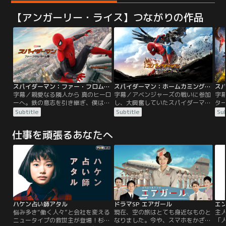
【アンガーリー・ライス】つながりの作品
スパイダーマン：ファー・フロム・ホーム／字幕
スパイダーマン：ホームカミング／字幕【トム・ホランド＋ロバート・ダウニー・Jr】
字幕／親愛なる隣人から 真のヒーロ
字幕／アベンジャーズの戦いに参加
字
ーへ。鉄の意志を引き継ぎ、僕は闘
し、大興奮していたスパイダーマン
タ
う。ピーターは夏休みに、学校の友
＝ピーター・パーカー。昼間は普通
を
Subtitle
Subtitle
Sub
人たちとヨーロッパ旅行に出かけ
の高校生としてスクールライフをエ
を
る。しかしそこに待っていたのは、
ンジョイし、放課後は憧れのアイア
の
仕事を頑張るあなたへ
元S.H.I.E.L.D.長官であるニック・フ
ンマン＝トニー・スタークから貰っ
ク
ューリーだった。迫りくる新たな脅
た特製スーツに身を包み、NYの街
レ
威を察したニックは、スパイダーマ
を救うべくパトロールの日々。ある
い
ンの力を必要としていたのだ。目の
日、スタークに恨みを抱く“バルチ
う
前に立ちはだかる脅威に立ち向かう
ャー”が、巨大な翼を装着しNYを危
っ
使命を…。
機に陥れる。
に
ハケン占い師アタル
ドラマSP エアガール
エ
悩み多き“働く人々”と会社を変える
現在、空の旅はとても身近なものと
主
ニュータイプの救世主が登場！杉咲
なりました。今や、スマホをかざす
「