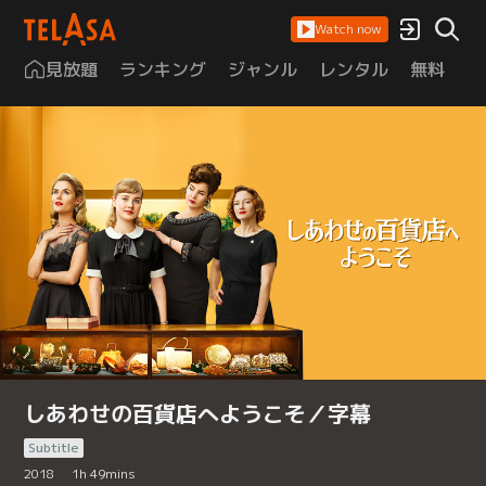
Watch now
見放題
ランキング
ジャンル
レンタル
無料
は
しあわせの百貨店へようこそ／字幕
Subtitle
2018
1
h
49
mins