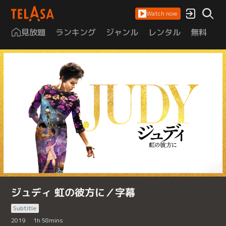
Watch now
見放題
ランキング
ジャンル
レンタル
無料
は
ジュディ 虹の彼方に／字幕
Subtitle
2019
1
h
58
mins