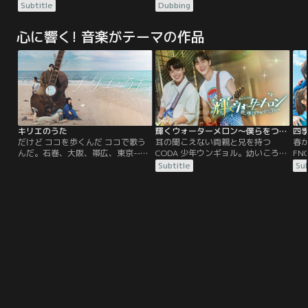
裕福な家に育ったカレンは、男爵ブ
裕福な家に育ったカレンは、男爵ブ
に
Subtitle
Dubbing
ロルと結婚し、アフリカ・ケニアに
ロルと結婚し、アフリカ・ケニアに
を
移住するが、ブロルはカレンに任せ
移住するが、ブロルはカレンに任せ
が
心に響く! 音楽がテーマの作品
っきりで、やりたい放題。そんなあ
っきりで、やりたい放題。そんなあ
に
る日、ライオンに襲われそうになっ
る日、ライオンに襲われそうになっ
野
たカレンは、デニスに助けられる。
たカレンは、デニスに助けられる。
一
彼女は次第に、デニスに惹かれてい
彼女は次第に、デニスに惹かれてい
菜
くが…。
くが…。
菜
キリエのうた
輝くウォーターメロン～僕らをつなぐ恋…
四
だけど ココを歩くんだ ココで歌う
耳の聞こえない両親と兄を持つ
春
んだ。石巻、大阪、帯広、東京--。
CODA 少年ウンギョル。幼いころか
F
岩井監督のゆかりある地を舞台に紡
ら両親と兄を助け、真面目で明るい
ク・
Subtitle
Sub
がれる、出逢いと別れを繰り返す4
優等生だったが、一方では同級生か
ン
人の壮大な旅路。儚い命と彷徨う
ら嫌がらせを受け、孤独な思いを抱
キ
心、そこに寄り添う音楽。 “あな
えていた。そんなある日ウンギョル
家
た”がここにいるから--。13年に及
は、楽器店のおじいさんと出会い、
ク
ぶ魂の救済を見つめたこの物語
ギターを習い始める。音楽の魅力に
ロ
は、“貴方”の心と共振し、かけがえ
はまり、両親には内緒でバンド活動
のない質量を遺す。
を始めたウンギョルだったが、父親
にその事実がばれてしまい強固に反
対される。音楽を諦めることを決意
したウンギョルは、ギターを売りに
とある楽器店を訪ねるが、店から出
ると妙な違和感を感じる…。なんと
そこは 1995 年！過去にタイムスリ