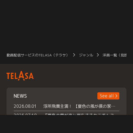
ップしてしまったのだ。しかもウン
ギョルは街角で高校生の父イチャン
に出くわす！さらに父は耳も聞こ
え、言葉も話していた...。父の未来
と自身の人生を変えるため奮闘する
ウンギョルだったが...。
動画配信サービスのTELASA（テラサ）
ジャンル
洋画一覧（見放題
NEWS
See all
2026.08.01
浮所飛貴主演！ 【夏色の風が僕の家にやってきた】 本日よりテラサで独占配信スタート！
2026.07.18
『夏色の雲が恋と嵐をまきおこす』スペシャルメイキング 【Part1】2026年７月18日（土）23時30分～配信スタート！話題のシーンの裏側を大公開！豪華キャスト大集合！ 『武宮家 真夏の家族会議』開催！
2026.07.15
救命医・遥（今田）の《心揺さぶる過去》や、 麻酔科医・権野（船越英一郎）の《謎多きプライベート》など… 《知られざるエピソード》を独占配信！