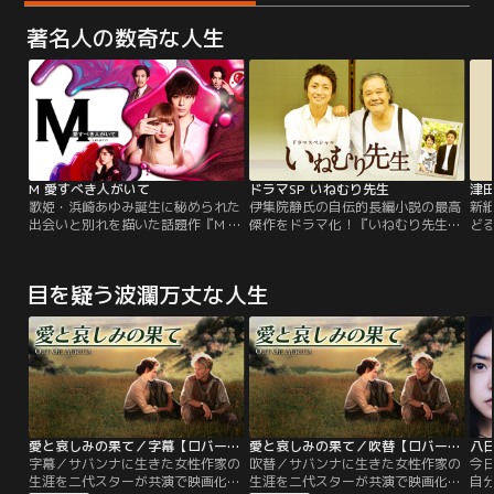
著名人の数奇な人生
M 愛すべき人がいて
ドラマSP いねむり先生
津
歌姫・浜崎あゆみ誕生に秘められた
伊集院静氏の自伝的長編小説の最高
新
出会いと別れを描いた話題作『M 愛
傑作をドラマ化！『いねむり先生』
ど
すべき人がいて』（小松成美著・幻
は、最愛の妻であり、27歳で夭逝し
ー
冬舎文庫刊）を安斉かれん＆三浦翔
た女優・夏目雅子を失った著者・伊
優・
平主演で初のドラマ化！原作に“ド
集院静がたどった、喪失、絶望から
年
目を疑う波瀾万丈な人生
ラマならでは”のオリジナル要素を
再生への道のりを描いた、自伝的小
たに
加えて、壮大なスケールで描いてい
説の最高傑作。妻・マサコ＝夏目雅
の
きます。
子を失った後、荒みきった日々を送
メ
っていたサブロー＝伊集院静は、知
駆
人の紹介である一人の男性を紹介さ
名
れる。
愛と哀しみの果て／字幕【ロバート・レッドフォード＋メリル・ストリープ】
愛と哀しみの果て／吹替【ロバート・レッドフォード＋メリル・ストリープ】
字幕／サバンナに生きた女性作家の
吹替／サバンナに生きた女性作家の
今
生涯を二代スターが共演で映画化！
生涯を二代スターが共演で映画化！
自