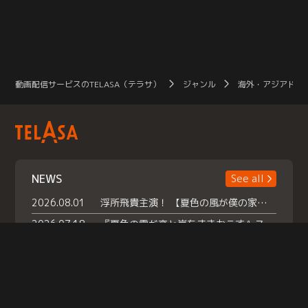
動画配信サービスのTELASA（テラサ）
ジャンル
海外・アジアドラ
NEWS
See all
2026.08.01
浮所飛貴主演！ 【夏色の風が僕の家にやってきた】 本日よりテラサで独占配信スタート！
2026.07.18
『夏色の雲が恋と嵐をまきおこす』スペシャルメイキング 【Part1】2026年７月18日（土）23時30分～配信スタート！話題のシーンの裏側を大公開！豪華キャスト大集合！ 『武宮家 真夏の家族会議』開催！
2026.07.15
救命医・遥（今田）の《心揺さぶる過去》や、 麻酔科医・権野（船越英一郎）の《謎多きプライベート》など… 《知られざるエピソード》を独占配信！