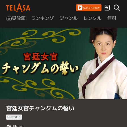
Watch now
見放題
ランキング
ジャンル
レンタル
無料
は
宮廷女官チャングムの誓い
Subtitle
Share