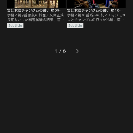
署だった。
いた。
宮廷女官チャングムの誓い 第09話／字幕
宮廷女官チャングムの誓い 第10話／字幕
字幕／第9話 最初の料理／女官正式
字幕／第10話 呪いの札／王はクミョ
採用をかけた料理試験の結果、首席
ンとチャングムの作った冷麺に満足
はクミョン、支給されたもの以外の
し、王の護衛部隊として同行してい
Subtitle
Subtitle
食材を使ったチャングムは落第を言
たチョンホも二人の活躍を知る。チ
い渡された。そこへ試験の見学に皇
ョンホはチャングムに声を掛け、ク
太后が現われる。チャングムの料理
ミョンは自分の憧れの人チョンホと
を味見した皇太后は、その味だけで
チャングムが旧知であることを知
なく、代用の材料を選び出した機転
る。食材の管理を怠った罰として退
1
と知識に感心し、チャングムの落第
膳間への出入りを禁じられたミン尚
を取り消させる。
宮らに代わり、チャングムが退膳間
の手伝いをすることに。