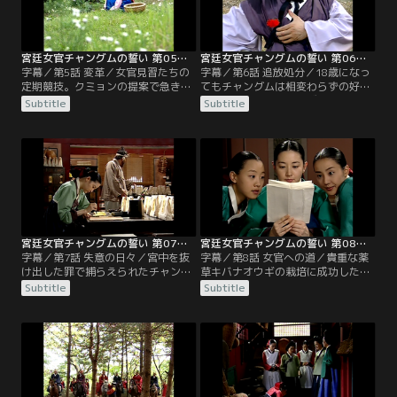
ングムに罰を与え、チャングムに訓
練場の外の掃除を言い付ける。
宮廷女官チャングムの誓い 第05話／字幕
宮廷女官チャングムの誓い 第06話／字幕
字幕／第5話 変革／女官見習たちの
字幕／第6話 追放処分／18歳になっ
定期競技。クミョンの提案で急きょ
てもチャングムは相変わらずの好奇
課題が「松の実刺し」に変更にな
心と行動力とで、さまざまなことに
Subtitle
Subtitle
る。結果、2番の成績をとったチャ
挑戦してはチェ尚宮にしかられる毎
ングムはしかし、クミョンに松の実
日を過ごしていた。その頃、姫が食
刺しを教わっていたことが皆にばれ
事を摂らなくなり、水剌間（スラッ
て裏切り者扱いされてしまう。パ
カン）が姫の食事も担当することに
ク・ミョンイの娘の消息が気になる
なる。クミョンはチャングムの研究
チェ尚宮（サングン）は、何かと情
をヒントに、姫の食事を作り問題を
報通のカン・ドック夫妻に探りを入
解決する。
れる。
宮廷女官チャングムの誓い 第07話／字幕
宮廷女官チャングムの誓い 第08話／字幕
字幕／第7話 失意の日々／宮中を抜
字幕／第8話 女官への道／貴重な薬
け出した罪で捕らえられたチャング
草キバナオウギの栽培に成功したチ
ム。しかしチョン最高尚宮（チェゴ
ャングムはその功績が認められ、菜
Subtitle
Subtitle
サングン）とハン尚宮の必死の取り
園から水剌間に戻れることに。チョ
計らいで、宮中追放処分は免れ、配
ン・ウンベクの使いで書庫へ立ち寄
置換えとなる。チャングムの新しい
ったチャングムは、ミン・ジョンホ
配属先は菜園。菜園とは王宮の隅に
と初めて言葉を交わす。女官正式採
ある薬草畑で、異国の香辛料や薬草
用を決める試験を7日後に控え、懸
の栽培を試みるところ。事実上、宮
命に遅れを取り戻そうと勉強するチ
中で見捨てられた人が配属される部
ャングム。試験は2段階に分かれて