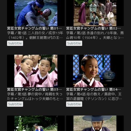
宮廷女官チャングムの誓い 第01話／字幕
宮廷女官チャングムの誓い 第02話／字幕
字幕／第1話 二人目の女／成宗13年
字幕／第2話 永遠の別れ／8年後、燕
（1482年）。朝鮮王朝第9代の王、
山君10年（1504年）。夫婦となっ
成宗（ソンジョン）は品行の悪さを
たチョンスとミョンイは白丁（ペク
Subtitle
Subtitle
理由に元妃ユンを毒殺。現場に立ち
チョン）の身分を称し、一人娘チャ
会った武官の一人ソ・チョンスは王
ングムと3人でひっそり暮らしてい
命に従っただけとはいえ、罪の意識
た。チャングムは活発で向学心も強
に苛まれる。酔っ払い、山中で誤ま
く、身分不相応な振る舞いを母ミョ
って崖を転落したチョンスは洞くつ
ンイは心配するが父チョンスは可愛
で目を覚ます。傍らには老師が居
くて仕方ない。
り、チョンスの運命に関わる3人の
女性の存在を告げる。
宮廷女官チャングムの誓い 第03話／字幕
宮廷女官チャングムの誓い 第04話／字幕
字幕／第3話 夢の宮中／両親を失っ
字幕／第4話 母の教え／真夜中、王
たチャングムはトック夫婦のもとに
宮の退膳間（テソンカン）に忍び込
身を寄せる。2年が経ち、チャング
み、王の夜食を台無しにしてしまっ
Subtitle
Subtitle
ムはトックに代わり一人で酒の配達
たチャングムとヨンセン。訓育尚宮
が出来るようになっていた。その
（フニュックサングン）に引き渡す
頃、燕山君（ヨンサングン）の暴政
までの間、退膳間の蔵に閉じ込めら
に堪えかねた臣下たちは、密かにク
れることに。翌日、事の次第を知っ
ーデターを計画していた。
た訓育尚宮はヨンセンの分までチャ