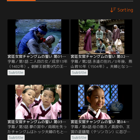
Sorting
宮廷女官チャングムの誓い 第01話／字幕
宮廷女官チャングムの誓い 第02話／字幕
字幕／第1話 二人目の女／成宗13年
字幕／第2話 永遠の別れ／8年後、燕
（1482年）。朝鮮王朝第9代の王、
山君10年（1504年）。夫婦となっ
成宗（ソンジョン）は品行の悪さを
たチョンスとミョンイは白丁（ペク
Subtitle
Subtitle
理由に元妃ユンを毒殺。現場に立ち
チョン）の身分を称し、一人娘チャ
会った武官の一人ソ・チョンスは王
ングムと3人でひっそり暮らしてい
命に従っただけとはいえ、罪の意識
た。チャングムは活発で向学心も強
に苛まれる。酔っ払い、山中で誤ま
く、身分不相応な振る舞いを母ミョ
って崖を転落したチョンスは洞くつ
ンイは心配するが父チョンスは可愛
で目を覚ます。傍らには老師が居
くて仕方ない。
り、チョンスの運命に関わる3人の
女性の存在を告げる。
宮廷女官チャングムの誓い 第03話／字幕
宮廷女官チャングムの誓い 第04話／字幕
字幕／第3話 夢の宮中／両親を失っ
字幕／第4話 母の教え／真夜中、王
たチャングムはトック夫婦のもとに
宮の退膳間（テソンカン）に忍び込
身を寄せる。2年が経ち、チャング
み、王の夜食を台無しにしてしまっ
Subtitle
Subtitle