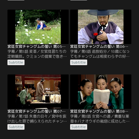
ムはトックに代わり一人で酒の配達
たチャングムとヨンセン。訓育尚宮
が出来るようになっていた。その
（フニュックサングン）に引き渡す
頃、燕山君（ヨンサングン）の暴政
までの間、退膳間の蔵に閉じ込めら
に堪えかねた臣下たちは、密かにク
れることに。翌日、事の次第を知っ
ーデターを計画していた。
た訓育尚宮はヨンセンの分までチャ
ングムに罰を与え、チャングムに訓
練場の外の掃除を言い付ける。
宮廷女官チャングムの誓い 第05話／字幕
宮廷女官チャングムの誓い 第06話／字幕
字幕／第5話 変革／女官見習たちの
字幕／第6話 追放処分／18歳になっ
定期競技。クミョンの提案で急きょ
てもチャングムは相変わらずの好奇
課題が「松の実刺し」に変更にな
心と行動力とで、さまざまなことに
Subtitle
Subtitle
る。結果、2番の成績をとったチャ
挑戦してはチェ尚宮にしかられる毎
ングムはしかし、クミョンに松の実
日を過ごしていた。その頃、姫が食
刺しを教わっていたことが皆にばれ
事を摂らなくなり、水剌間（スラッ
て裏切り者扱いされてしまう。パ
カン）が姫の食事も担当することに
ク・ミョンイの娘の消息が気になる
なる。クミョンはチャングムの研究
チェ尚宮（サングン）は、何かと情
をヒントに、姫の食事を作り問題を
報通のカン・ドック夫妻に探りを入
解決する。
れる。
宮廷女官チャングムの誓い 第07話／字幕
宮廷女官チャングムの誓い 第08話／字幕
字幕／第7話 失意の日々／宮中を抜
字幕／第8話 女官への道／貴重な薬
け出した罪で捕らえられたチャング
草キバナオウギの栽培に成功したチ
ム。しかしチョン最高尚宮（チェゴ
ャングムはその功績が認められ、菜
Subtitle
Subtitle
サングン）とハン尚宮の必死の取り
園から水剌間に戻れることに。チョ
計らいで、宮中追放処分は免れ、配
ン・ウンベクの使いで書庫へ立ち寄