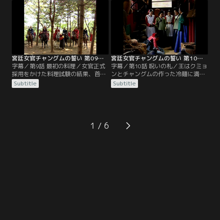
置換えとなる。チャングムの新しい
ったチャングムは、ミン・ジョンホ
配属先は菜園。菜園とは王宮の隅に
と初めて言葉を交わす。女官正式採
ある薬草畑で、異国の香辛料や薬草
用を決める試験を7日後に控え、懸
の栽培を試みるところ。事実上、宮
命に遅れを取り戻そうと勉強するチ
中で見捨てられた人が配属される部
ャングム。試験は2段階に分かれて
署だった。
いた。
宮廷女官チャングムの誓い 第09話／字幕
宮廷女官チャングムの誓い 第10話／字幕
字幕／第9話 最初の料理／女官正式
字幕／第10話 呪いの札／王はクミョ
採用をかけた料理試験の結果、首席
ンとチャングムの作った冷麺に満足
はクミョン、支給されたもの以外の
し、王の護衛部隊として同行してい
Subtitle
Subtitle
食材を使ったチャングムは落第を言
たチョンホも二人の活躍を知る。チ
い渡された。そこへ試験の見学に皇
ョンホはチャングムに声を掛け、ク
太后が現われる。チャングムの料理
ミョンは自分の憧れの人チョンホと
を味見した皇太后は、その味だけで
チャングムが旧知であることを知
なく、代用の材料を選び出した機転
る。食材の管理を怠った罰として退
1
と知識に感心し、チャングムの落第
膳間への出入りを禁じられたミン尚
を取り消させる。
宮らに代わり、チャングムが退膳間
の手伝いをすることに。