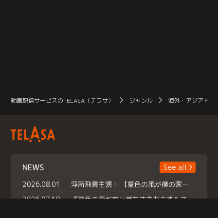
動画配信サービスのTELASA（テラサ）
ジャンル
海外・アジアドラ
NEWS
See all
2026.08.01
浮所飛貴主演！ 【夏色の風が僕の家にやってきた】 本日よりテラサで独占配信スタート！
2026.07.18
『夏色の雲が恋と嵐をまきおこす』スペシャルメイキング 【Part1】2026年７月18日（土）23時30分～配信スタート！話題のシーンの裏側を大公開！豪華キャスト大集合！ 『武宮家 真夏の家族会議』開催！
2026.07.15
救命医・遥（今田）の《心揺さぶる過去》や、 麻酔科医・権野（船越英一郎）の《謎多きプライベート》など… 《知られざるエピソード》を独占配信！