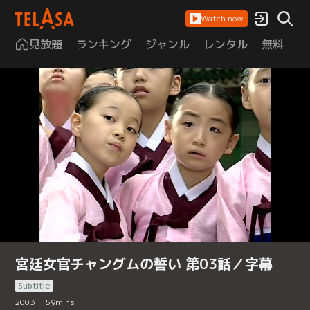
Watch now
見放題
ランキング
ジャンル
レンタル
無料
は
宮廷女官チャングムの誓い 第03話／字幕
Subtitle
2003
59
mins