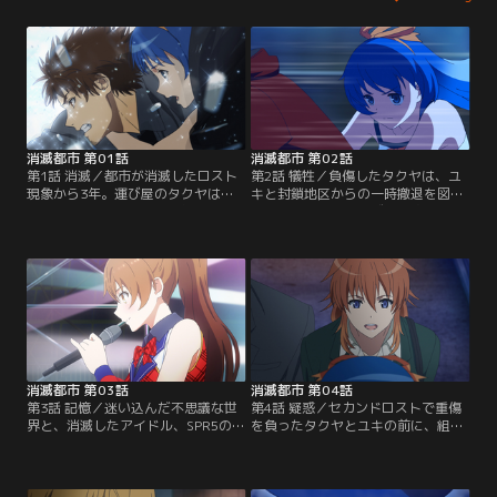
消滅都市 第01話
消滅都市 第02話
第1話 消滅／都市が消滅したロスト
第2話 犠牲／負傷したタクヤは、ユ
現象から3年。運び屋のタクヤは、
キと封鎖地区からの一時撤退を図る
謎の少女ユキとともに消滅都市を目
が、敵組織の幹部スズナの追っ手が
指す。【提供：バンダイチャンネ
迫る。【提供：バンダイチャンネ
ル】
ル】
消滅都市 第03話
消滅都市 第04話
第3話 記憶／迷い込んだ不思議な世
第4話 疑惑／セカンドロストで重傷
界と、消滅したアイドル、SPR5のユ
を負ったタクヤとユキの前に、組織
アとの出会い。タクヤたちは元の世
の正体を追う刑事リョウコが現れる
界に戻るため奔走する。【提供：バ
のだが……。【提供：バンダイチャ
ンダイチャンネル】
ンネル】