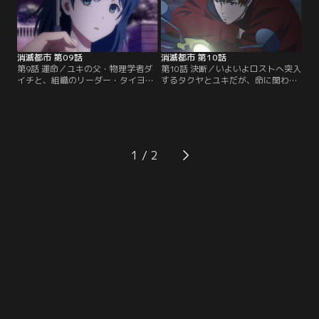
消滅都市 第09話
消滅都市 第10話
第9話 運命／ユキの父・物理学者ダ
第10話 決断／いよいよロストへ突入
イチと、組織のリーダー・タイヨウ
するタクヤとユキだが、命に関わる
とツキ。彼らの数十年に亘る因縁と
重大な事実を知ってしまい……。
は？【提供：バンダイチャンネル】
【提供：バンダイチャンネル】
1