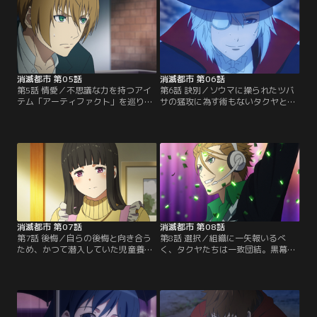
消滅都市 第05話
消滅都市 第06話
第5話 情愛／不思議な力を持つアイ
第6話 訣別／ソウマに操られたツバ
テム「アーティファクト」を巡り、
サの猛攻に為す術もないタクヤとユ
奇術師ヨシアキと共闘するタクヤと
キ、そしてヨシアキ。勝機はあるの
ユキ。【提供：バンダイチャンネ
か！？【提供：バンダイチャンネ
ル】
ル】
消滅都市 第07話
消滅都市 第08話
第7話 後悔／自らの後悔と向き合う
第8話 選択／組織に一矢報いるべ
ため、かつて潜入していた児童養護
く、タクヤたちは一致団結。黒幕の
学園に向かったタクヤたちが見たも
タイヨウを追い詰めることは出来る
のは……？【提供：バンダイチャン
のか！？【提供：バンダイチャンネ
ネル】
ル】