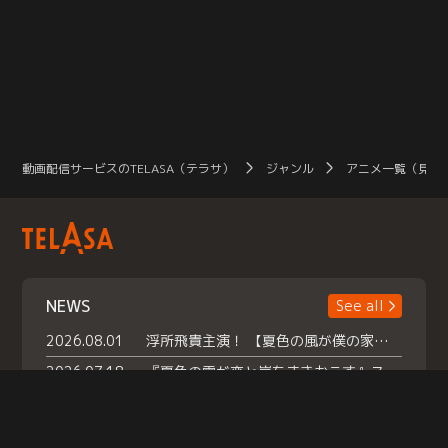
動画配信サービスのTELASA（テラサ）
ジャンル
アニメ一覧（見放
NEWS
See all
2026.08.01
浮所飛貴主演！ 【夏色の風が僕の家にやってきた】 本日よりテラサで独占配信スタート！
2026.07.18
『夏色の雲が恋と嵐をまきおこす』スペシャルメイキング 【Part1】2026年７月18日（土）23時30分～配信スタート！話題のシーンの裏側を大公開！豪華キャスト大集合！ 『武宮家 真夏の家族会議』開催！
2026.07.15
救命医・遥（今田）の《心揺さぶる過去》や、 麻酔科医・権野（船越英一郎）の《謎多きプライベート》など… 《知られざるエピソード》を独占配信！