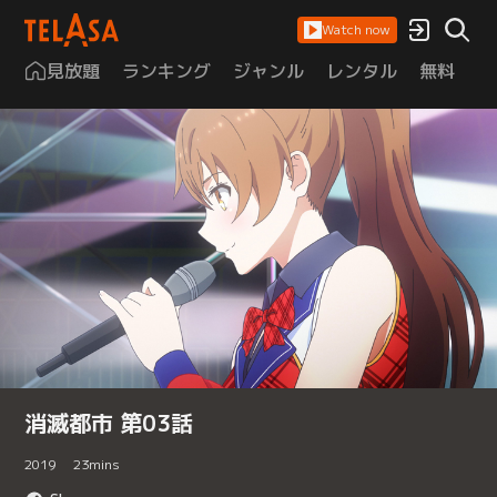
Watch now
見放題
ランキング
ジャンル
レンタル
無料
は
消滅都市 第03話
2019
23
mins