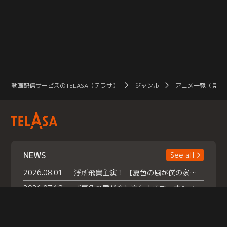
動画配信サービスのTELASA（テラサ）
ジャンル
アニメ一覧（見放
NEWS
See all
2026.08.01
浮所飛貴主演！ 【夏色の風が僕の家にやってきた】 本日よりテラサで独占配信スタート！
2026.07.18
『夏色の雲が恋と嵐をまきおこす』スペシャルメイキング 【Part1】2026年７月18日（土）23時30分～配信スタート！話題のシーンの裏側を大公開！豪華キャスト大集合！ 『武宮家 真夏の家族会議』開催！
2026.07.15
救命医・遥（今田）の《心揺さぶる過去》や、 麻酔科医・権野（船越英一郎）の《謎多きプライベート》など… 《知られざるエピソード》を独占配信！