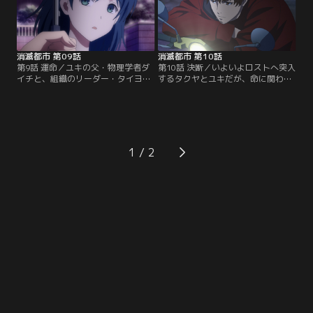
消滅都市 第09話
消滅都市 第10話
第9話 運命／ユキの父・物理学者ダ
第10話 決断／いよいよロストへ突入
イチと、組織のリーダー・タイヨウ
するタクヤとユキだが、命に関わる
とツキ。彼らの数十年に亘る因縁と
重大な事実を知ってしまい……。
は？【提供：バンダイチャンネル】
【提供：バンダイチャンネル】
1