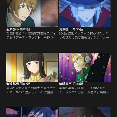
消滅都市 第05話
消滅都市 第06話
第5話 情愛／不思議な力を持つアイ
第6話 訣別／ソウマに操られたツバ
テム「アーティファクト」を巡り、
サの猛攻に為す術もないタクヤとユ
奇術師ヨシアキと共闘するタクヤと
キ、そしてヨシアキ。勝機はあるの
ユキ。【提供：バンダイチャンネ
か！？【提供：バンダイチャンネ
ル】
ル】
消滅都市 第07話
消滅都市 第08話
第7話 後悔／自らの後悔と向き合う
第8話 選択／組織に一矢報いるべ
ため、かつて潜入していた児童養護
く、タクヤたちは一致団結。黒幕の
学園に向かったタクヤたちが見たも
タイヨウを追い詰めることは出来る
のは……？【提供：バンダイチャン
のか！？【提供：バンダイチャンネ
ネル】
ル】