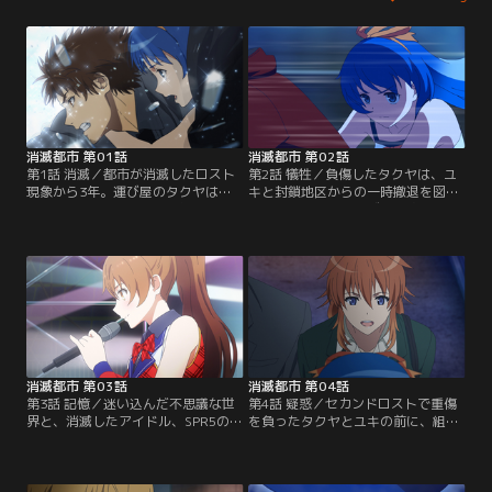
消滅都市 第01話
消滅都市 第02話
第1話 消滅／都市が消滅したロスト
第2話 犠牲／負傷したタクヤは、ユ
現象から3年。運び屋のタクヤは、
キと封鎖地区からの一時撤退を図る
謎の少女ユキとともに消滅都市を目
が、敵組織の幹部スズナの追っ手が
指す。【提供：バンダイチャンネ
迫る。【提供：バンダイチャンネ
ル】
ル】
消滅都市 第03話
消滅都市 第04話
第3話 記憶／迷い込んだ不思議な世
第4話 疑惑／セカンドロストで重傷
界と、消滅したアイドル、SPR5のユ
を負ったタクヤとユキの前に、組織
アとの出会い。タクヤたちは元の世
の正体を追う刑事リョウコが現れる
界に戻るため奔走する。【提供：バ
のだが……。【提供：バンダイチャ
ンダイチャンネル】
ンネル】