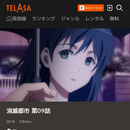
Watch now
見放題
ランキング
ジャンル
レンタル
無料
は
消滅都市 第09話
2019
23
mins