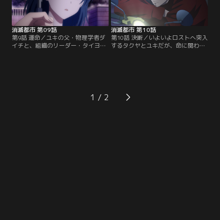
消滅都市 第09話
消滅都市 第10話
第9話 運命／ユキの父・物理学者ダ
第10話 決断／いよいよロストへ突入
イチと、組織のリーダー・タイヨウ
するタクヤとユキだが、命に関わる
とツキ。彼らの数十年に亘る因縁と
重大な事実を知ってしまい……。
は？【提供：バンダイチャンネル】
【提供：バンダイチャンネル】
1