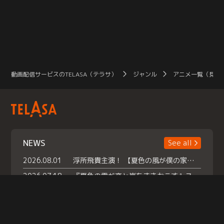
動画配信サービスのTELASA（テラサ）
ジャンル
アニメ一覧（見放
NEWS
See all
2026.08.01
浮所飛貴主演！ 【夏色の風が僕の家にやってきた】 本日よりテラサで独占配信スタート！
2026.07.18
『夏色の雲が恋と嵐をまきおこす』スペシャルメイキング 【Part1】2026年７月18日（土）23時30分～配信スタート！話題のシーンの裏側を大公開！豪華キャスト大集合！ 『武宮家 真夏の家族会議』開催！
2026.07.15
救命医・遥（今田）の《心揺さぶる過去》や、 麻酔科医・権野（船越英一郎）の《謎多きプライベート》など… 《知られざるエピソード》を独占配信！