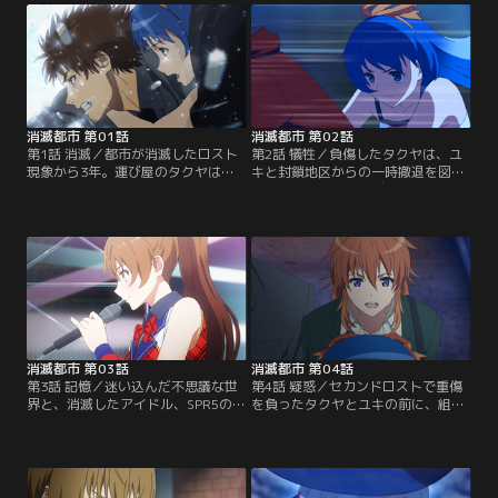
消滅都市 第01話
消滅都市 第02話
第1話 消滅／都市が消滅したロスト
第2話 犠牲／負傷したタクヤは、ユ
現象から3年。運び屋のタクヤは、
キと封鎖地区からの一時撤退を図る
謎の少女ユキとともに消滅都市を目
が、敵組織の幹部スズナの追っ手が
指す。【提供：バンダイチャンネ
迫る。【提供：バンダイチャンネ
ル】
ル】
消滅都市 第03話
消滅都市 第04話
第3話 記憶／迷い込んだ不思議な世
第4話 疑惑／セカンドロストで重傷
界と、消滅したアイドル、SPR5のユ
を負ったタクヤとユキの前に、組織
アとの出会い。タクヤたちは元の世
の正体を追う刑事リョウコが現れる
界に戻るため奔走する。【提供：バ
のだが……。【提供：バンダイチャ
ンダイチャンネル】
ンネル】