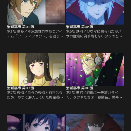
消滅都市 第05話
消滅都市 第06話
第5話 情愛／不思議な力を持つアイ
第6話 訣別／ソウマに操られたツバ
テム「アーティファクト」を巡り、
サの猛攻に為す術もないタクヤとユ
奇術師ヨシアキと共闘するタクヤと
キ、そしてヨシアキ。勝機はあるの
ユキ。【提供：バンダイチャンネ
か！？【提供：バンダイチャンネ
ル】
ル】
消滅都市 第07話
消滅都市 第08話
第7話 後悔／自らの後悔と向き合う
第8話 選択／組織に一矢報いるべ
ため、かつて潜入していた児童養護
く、タクヤたちは一致団結。黒幕の
学園に向かったタクヤたちが見たも
タイヨウを追い詰めることは出来る
のは……？【提供：バンダイチャン
のか！？【提供：バンダイチャンネ
ネル】
ル】