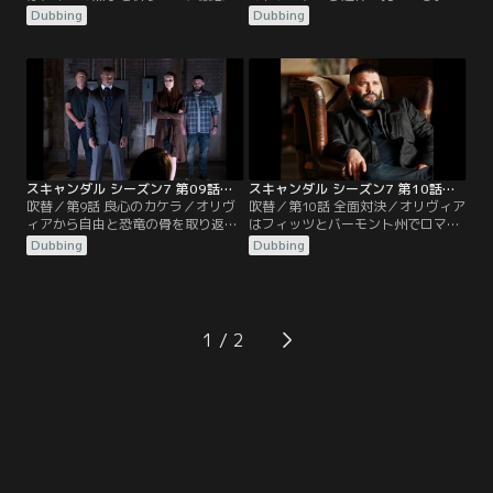
場合を想定してモルグや病院で身元
やされていて身元確認はできない
Dubbing
Dubbing
不明者を調べる作業が始まる。アビ
が、トランクから採取された血液や
ーはハックとチャーリーを支えなが
毛髪がクインのものと一致する。ハ
ら、今までつかず離れずできたデイ
ックは、クインの死体検案書に記載
ヴィッドの存在の大きさを再認識す
されていたヘアピンが、スミソニア
る。一方、メリーは核協定の調印式
ン博物館からオリヴィアが借り出し
に向けてインタビューをこなす
たものだと知る。そんな中、チャー
日々。そんな中、マーカスがフィッ
リーの提案でクインは土葬にはせ
ツと進めている…。
ず…。
スキャンダル シーズン7 第09話／吹替
スキャンダル シーズン7 第10話／吹替
吹替／第9話 良心のカケラ／オリヴ
吹替／第10話 全面対決／オリヴィア
ィアから自由と恐竜の骨を取り返す
はフィッツとバーモント州でロマン
ために、クインを拉致したローワ
ティックな週末を過ごすつもりだっ
Dubbing
Dubbing
ン。しかし、オリヴィアがすぐに取
たが、そこにはハックやアビーの姿
引に応じず、交渉は決裂。ローワン
があった。クインが残したUSBメモ
は3日を過ぎたらクインを殺すと、
リーに録音されていた会話から、オ
オリヴィアに宣言する。その後、ロ
リヴィアがラシャドを暗殺したこと
ーワンは量販店で店員マーヴと懇意
が判明し、それに気付いたクインを
1
になる。人のいいマーヴは失業中だ
口封じのためにオリヴィアが殺した
と言うローワンに、自分の店で買い
と誰もが考えていた。フィッツら
物をするときは…。
は…。