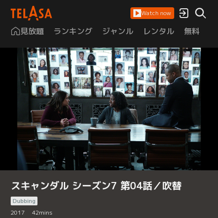
Watch now
見放題
ランキング
ジャンル
レンタル
無料
は
スキャンダル シーズン7 第04話／吹替
Dubbing
2017
42
mins