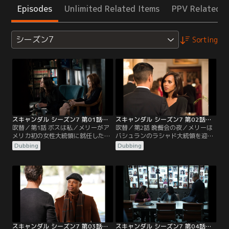
Episodes
Unlimited Related Items
PPV Related I
シーズン7
Sorting
スキャンダル シーズン7 第01話／吹替
スキャンダル シーズン7 第02話／吹替
吹替／第1話 ボスは私／メリーがア
吹替／第2話 晩餐会の夜／メリーは
メリカ初の女性大統領に就任した直
バシュランのラシャド大統領を迎え
後、副大統領ルナが他界。サイラス
て、中東和平の足掛かりとなる核合
Dubbing
Dubbing
が後任に決まると、メリーは超党派
意を取り付けようとしていた。オリ
コンビを前面に出し、亡きフランキ
ヴィアは合意に持ち込むため、ラシ
ーの公約である大学無償化の実現に
ャドの身辺をジェイクに探らせる。
向けて動き出す。オリヴィアは票固
ラシャドがめいヤスミンを偽名で有
めのため、反対派であるマイケルズ
名大学に留学させていることを突き
上院議員のスキャンダルをネタに恫
止めたオリヴィアは、ヤスミンの情
喝し、難なく賛成派に転じさせてい
報を使って揺さぶりを掛ける。一
た。一方、ローワンは…。
方、サイラスは…。
スキャンダル シーズン7 第03話／吹替
スキャンダル シーズン7 第04話／吹替