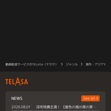
動画配信サービスのTELASA（テラサ）
ジャンル
海外・アジアドラ
NEWS
See all
2026.08.01
浮所飛貴主演！ 【夏色の風が僕の家にやってきた】 本日よりテラサで独占配信スタート！