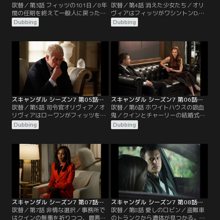
吹替／第3話 フィッツの101日／8年
吹替／第4話 消えた少女たち／オリ
間の任期を終えて一般人に戻ったフ
ヴィアはフィッツがワシントンD.C.
ィッツ。気ままなひとり暮らしにわ
に戻ってきたことに困惑していた。
Dubbing
Dubbing
びしさを覚えるフィッツだったが、
フィッツは黒人の少女が行方不明に
「フィッツジェラルド・グラント大
なっている問題を解決するためだと
統領図書館」建設に向けて、マーカ
説明。オリヴィアに協力を求める
スとの二人三脚が始まった。しか
が、核安全サミットの準備があるオ
し、順調だった2人の関係が徐々に
リヴィアはクインの事務所QPAに持
きしみ始め、寄付金集めをきっかけ
ち込むように言ってフィッツを突き
にマーカスの不満が爆発する。同じ
放す。一方メリーとラシャド大統領
ころ、フィッツ邸に…。
は、お互いに…。
スキャンダル シーズン7 第05話／吹替
スキャンダル シーズン7 第06話／吹替
吹替／第5話 司令官オリヴィア／オ
吹替／第6話 ホワイトハウスの吸血
リヴィアはローワンがフィッツを抱
鬼／クインとチャーリーの結婚式前
き込んでいたことに激怒。オリヴィ
夜。クインに呼び出されたオリヴィ
Dubbing
Dubbing
アの暴走を案じたフィッツは、メリ
アは、ラシャドとヤスミンを殺した
ーにルナ・ヴァルガスの死の真相や
と責め立てられる。オリヴィアは苦
B613について話す。何も知らなかっ
渋の決断だったと潔く認め、クイン
たメリーは、オリヴィアにB613を閉
が大事にすべきはチャーリーとおな
鎖するように言う。同時にメリー
かの子どもだとくぎを刺す。翌日、
は、ラシャドを助けるためにバシュ
結婚式会場にクインが現われない。
ランへの軍事介入を画策。ラシャド
結婚におじけづき逃げ出した可能性
がカーティスの…。
が浮上するが…。
スキャンダル シーズン7 第07話／吹替
スキャンダル シーズン7 第08話／吹替
吹替／第7話 非情な選択／事務所で
吹替／第8話 愛しのロビン／盗難車
はクインの無事を祈りつつ、最悪の
のトランクから遺体が見つかる。燃