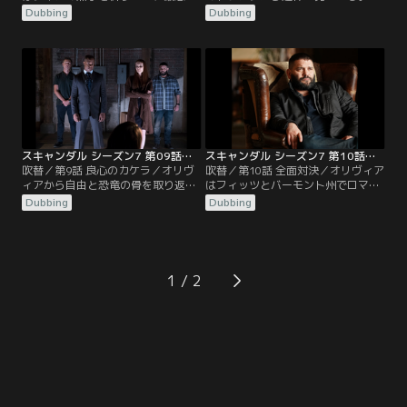
場合を想定してモルグや病院で身元
やされていて身元確認はできない
Dubbing
Dubbing
不明者を調べる作業が始まる。アビ
が、トランクから採取された血液や
ーはハックとチャーリーを支えなが
毛髪がクインのものと一致する。ハ
ら、今までつかず離れずできたデイ
ックは、クインの死体検案書に記載
ヴィッドの存在の大きさを再認識す
されていたヘアピンが、スミソニア
る。一方、メリーは核協定の調印式
ン博物館からオリヴィアが借り出し
に向けてインタビューをこなす
たものだと知る。そんな中、チャー
日々。そんな中、マーカスがフィッ
リーの提案でクインは土葬にはせ
ツと進めている…。
ず…。
スキャンダル シーズン7 第09話／吹替
スキャンダル シーズン7 第10話／吹替
吹替／第9話 良心のカケラ／オリヴ
吹替／第10話 全面対決／オリヴィア
ィアから自由と恐竜の骨を取り返す
はフィッツとバーモント州でロマン
ために、クインを拉致したローワ
ティックな週末を過ごすつもりだっ
Dubbing
Dubbing
ン。しかし、オリヴィアがすぐに取
たが、そこにはハックやアビーの姿
引に応じず、交渉は決裂。ローワン
があった。クインが残したUSBメモ
は3日を過ぎたらクインを殺すと、
リーに録音されていた会話から、オ
オリヴィアに宣言する。その後、ロ
リヴィアがラシャドを暗殺したこと
ーワンは量販店で店員マーヴと懇意
が判明し、それに気付いたクインを
1
になる。人のいいマーヴは失業中だ
口封じのためにオリヴィアが殺した
と言うローワンに、自分の店で買い
と誰もが考えていた。フィッツら
物をするときは…。
は…。