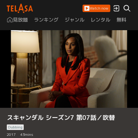
Watch now
見放題
ランキング
ジャンル
レンタル
無料
は
スキャンダル シーズン7 第07話／吹替
Dubbing
2017
43
mins