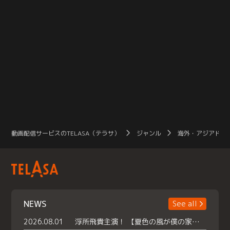
動画配信サービスのTELASA（テラサ）
ジャンル
海外・アジアドラ
NEWS
See all
2026.08.01
浮所飛貴主演！ 【夏色の風が僕の家にやってきた】 本日よりテラサで独占配信スタート！