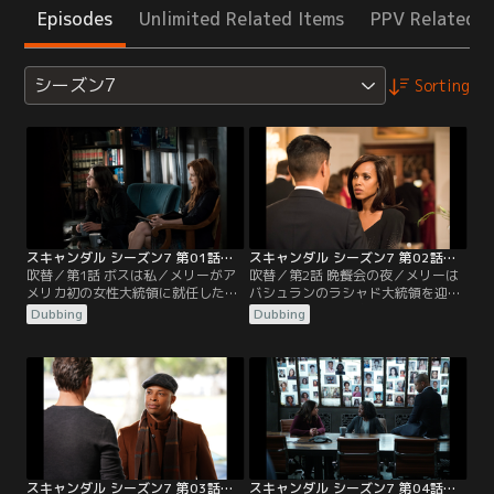
Episodes
Unlimited Related Items
PPV Related I
シーズン7
Sorting
スキャンダル シーズン7 第01話／吹替
スキャンダル シーズン7 第02話／吹替
吹替／第1話 ボスは私／メリーがア
吹替／第2話 晩餐会の夜／メリーは
メリカ初の女性大統領に就任した直
バシュランのラシャド大統領を迎え
後、副大統領ルナが他界。サイラス
て、中東和平の足掛かりとなる核合
Dubbing
Dubbing
が後任に決まると、メリーは超党派
意を取り付けようとしていた。オリ
コンビを前面に出し、亡きフランキ
ヴィアは合意に持ち込むため、ラシ
ーの公約である大学無償化の実現に
ャドの身辺をジェイクに探らせる。
向けて動き出す。オリヴィアは票固
ラシャドがめいヤスミンを偽名で有
めのため、反対派であるマイケルズ
名大学に留学させていることを突き
上院議員のスキャンダルをネタに恫
止めたオリヴィアは、ヤスミンの情
喝し、難なく賛成派に転じさせてい
報を使って揺さぶりを掛ける。一
た。一方、ローワンは…。
方、サイラスは…。
スキャンダル シーズン7 第03話／吹替
スキャンダル シーズン7 第04話／吹替