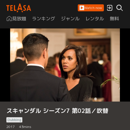
Watch now
見放題
ランキング
ジャンル
レンタル
無料
は
スキャンダル シーズン7 第02話／吹替
Dubbing
2017
43
mins