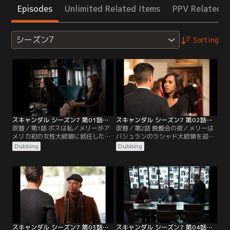
Episodes
Unlimited Related Items
PPV Related I
シーズン7
Sorting
スキャンダル シーズン7 第01話／吹替
スキャンダル シーズン7 第02話／吹替
吹替／第1話 ボスは私／メリーがア
吹替／第2話 晩餐会の夜／メリーは
メリカ初の女性大統領に就任した直
バシュランのラシャド大統領を迎え
後、副大統領ルナが他界。サイラス
て、中東和平の足掛かりとなる核合
Dubbing
Dubbing
が後任に決まると、メリーは超党派
意を取り付けようとしていた。オリ
コンビを前面に出し、亡きフランキ
ヴィアは合意に持ち込むため、ラシ
ーの公約である大学無償化の実現に
ャドの身辺をジェイクに探らせる。
向けて動き出す。オリヴィアは票固
ラシャドがめいヤスミンを偽名で有
めのため、反対派であるマイケルズ
名大学に留学させていることを突き
上院議員のスキャンダルをネタに恫
止めたオリヴィアは、ヤスミンの情
喝し、難なく賛成派に転じさせてい
報を使って揺さぶりを掛ける。一
た。一方、ローワンは…。
方、サイラスは…。
スキャンダル シーズン7 第03話／吹替
スキャンダル シーズン7 第04話／吹替