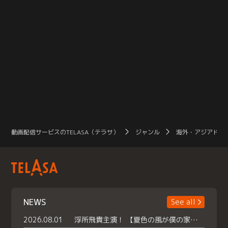
動画配信サービスのTELASA（テラサ）
ジャンル
海外・アジアドラ
NEWS
See all
2026.08.01
浮所飛貴主演！ 【夏色の風が僕の家にやってきた】 本日よりテラサで独占配信スタート！