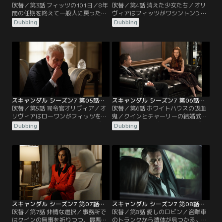
吹替／第3話 フィッツの101日／8年
吹替／第4話 消えた少女たち／オリ
間の任期を終えて一般人に戻ったフ
ヴィアはフィッツがワシントンD.C.
ィッツ。気ままなひとり暮らしにわ
に戻ってきたことに困惑していた。
Dubbing
Dubbing
びしさを覚えるフィッツだったが、
フィッツは黒人の少女が行方不明に
「フィッツジェラルド・グラント大
なっている問題を解決するためだと
統領図書館」建設に向けて、マーカ
説明。オリヴィアに協力を求める
スとの二人三脚が始まった。しか
が、核安全サミットの準備があるオ
し、順調だった2人の関係が徐々に
リヴィアはクインの事務所QPAに持
きしみ始め、寄付金集めをきっかけ
ち込むように言ってフィッツを突き
にマーカスの不満が爆発する。同じ
放す。一方メリーとラシャド大統領
ころ、フィッツ邸に…。
は、お互いに…。
スキャンダル シーズン7 第05話／吹替
スキャンダル シーズン7 第06話／吹替
吹替／第5話 司令官オリヴィア／オ
吹替／第6話 ホワイトハウスの吸血
リヴィアはローワンがフィッツを抱
鬼／クインとチャーリーの結婚式前
き込んでいたことに激怒。オリヴィ
夜。クインに呼び出されたオリヴィ
Dubbing
Dubbing
アの暴走を案じたフィッツは、メリ
アは、ラシャドとヤスミンを殺した
ーにルナ・ヴァルガスの死の真相や
と責め立てられる。オリヴィアは苦
B613について話す。何も知らなかっ
渋の決断だったと潔く認め、クイン
たメリーは、オリヴィアにB613を閉
が大事にすべきはチャーリーとおな
鎖するように言う。同時にメリー
かの子どもだとくぎを刺す。翌日、
は、ラシャドを助けるためにバシュ
結婚式会場にクインが現われない。
ランへの軍事介入を画策。ラシャド
結婚におじけづき逃げ出した可能性
がカーティスの…。
が浮上するが…。
スキャンダル シーズン7 第07話／吹替
スキャンダル シーズン7 第08話／吹替
吹替／第7話 非情な選択／事務所で
吹替／第8話 愛しのロビン／盗難車
はクインの無事を祈りつつ、最悪の
のトランクから遺体が見つかる。燃