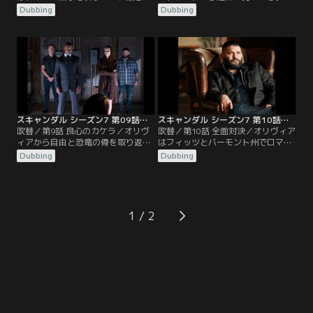
場合を想定してモルグや病院で身元
やされていて身元確認はできない
Dubbing
Dubbing
不明者を調べる作業が始まる。アビ
が、トランクから採取された血液や
ーはハックとチャーリーを支えなが
毛髪がクインのものと一致する。ハ
ら、今までつかず離れずできたデイ
ックは、クインの死体検案書に記載
ヴィッドの存在の大きさを再認識す
されていたヘアピンが、スミソニア
る。一方、メリーは核協定の調印式
ン博物館からオリヴィアが借り出し
に向けてインタビューをこなす
たものだと知る。そんな中、チャー
日々。そんな中、マーカスがフィッ
リーの提案でクインは土葬にはせ
ツと進めている…。
ず…。
スキャンダル シーズン7 第09話／吹替
スキャンダル シーズン7 第10話／吹替
吹替／第9話 良心のカケラ／オリヴ
吹替／第10話 全面対決／オリヴィア
ィアから自由と恐竜の骨を取り返す
はフィッツとバーモント州でロマン
ために、クインを拉致したローワ
ティックな週末を過ごすつもりだっ
Dubbing
Dubbing
ン。しかし、オリヴィアがすぐに取
たが、そこにはハックやアビーの姿
引に応じず、交渉は決裂。ローワン
があった。クインが残したUSBメモ
は3日を過ぎたらクインを殺すと、
リーに録音されていた会話から、オ
オリヴィアに宣言する。その後、ロ
リヴィアがラシャドを暗殺したこと
ーワンは量販店で店員マーヴと懇意
が判明し、それに気付いたクインを
1
になる。人のいいマーヴは失業中だ
口封じのためにオリヴィアが殺した
と言うローワンに、自分の店で買い
と誰もが考えていた。フィッツら
物をするときは…。
は…。