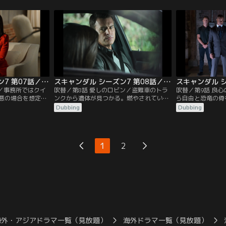
ェイクに探らせ
ラント大統領図書館」建設に向けて、マー
ためだと説明。オ
ミンを偽名で有名
カスとの二人三脚が始まった。しかし、順
が、核安全サミッ
とを突き止めたオ
調だった2人の関係が徐々にきしみ始め、
アはクインの事務
情報を使って揺さ
寄付金集めをきっかけにマーカスの不満が
言ってフィッツを
イラスは…。
爆発する。同じころ、フィッツ邸に…。
ラシャド大統領は
スキャンダル シーズン7 第07話／吹替
スキャンダル シーズン7 第08話／吹替
択／事務所ではクイ
吹替／第8話 愛しのロビン／盗難車のトラ
吹替／第9話 良
悪の場合を想定し
ンクから遺体が見つかる。燃やされていて
ら自由と恐竜の骨
明者を調べる作業
身元確認はできないが、トランクから採取
ンを拉致したロー
Dubbing
Dubbing
クとチャーリーを
された血液や毛髪がクインのものと一致す
アがすぐに取引に
ず離れずできたデ
る。ハックは、クインの死体検案書に記載
ーワンは3日を過
さを再認識する。
されていたヘアピンが、スミソニアン博物
オリヴィアに宣言
調印式に向けてイ
館からオリヴィアが借り出したものだと知
は量販店で店員マ
1
2
。そんな中、マー
る。そんな中、チャーリーの提案でクイン
いいマーヴは失業
いる…。
は土葬にはせず…。
自分の店で買い物
海外・アジアドラマ一覧（見放題）
海外ドラマ一覧（見放題）