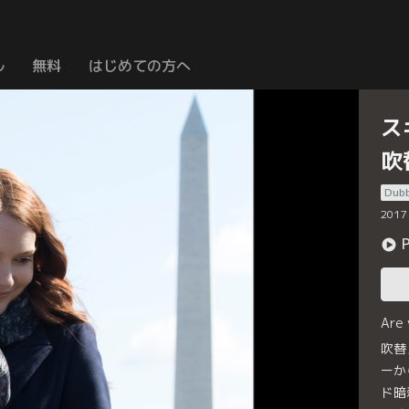
ル
無料
はじめての方へ
ス
吹
Dub
2017
Are
吹替
ーか
ド暗