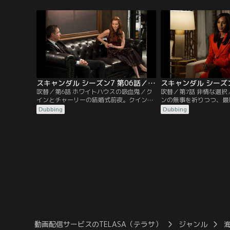
フランキーの公約である大学無償化の実現
め、ラシャドの身辺をジ
に向けて動き出す。オリヴィアは票固めの
る。ラシャドがめいヤス
ため、反対派であるマイケルズ上院議員の
大学に留学させているこ
スキャンダルをネタに恫喝し、難なく賛成
リヴィアは、ヤスミンの
派に転じさせていた。一方、ローワン
ぶりを掛ける。一方、サ
は…。
スキャンダル シーズン7 第06話／吹替
吹替／第6話 ホワイトハウスの吸血鬼／ク
吹替／第7話 非情な選
インとチャーリーの結婚式前夜。クインに
ンの無事を祈りつつ、最
呼び出されたオリヴィアは、ラシャドとヤ
てモルグや病院で身元不
Dubbing
Dubbing
スミンを殺したと責め立てられる。オリヴ
が始まる。アビーはハッ
ィアは苦渋の決断だったと潔く認め、クイ
支えながら、今までつか
ンが大事にすべきはチャーリーとおなかの
イヴィッドの存在の大き
子どもだとくぎを刺す。翌日、結婚式会場
一方、メリーは核協定の
にクインが現われない。結婚におじけづき
ンタビューをこなす日々
逃げ出した可能性が浮上するが…。
カスがフィッツと進めて
動画配信サービスのTELASA（テラサ）
ジャンル