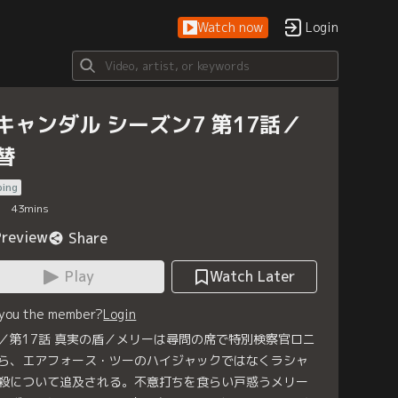
Watch now
Login
キャンダル シーズン7 第17話／
替
bing
43
mins
Preview
Share
Play
Watch Later
 you the member?
Login
／第17話 真実の盾／メリーは尋問の席で特別検察官ロニ
ら、エアフォース・ツーのハイジャックではなくラシャ
殺について追及される。不意打ちを食らい戸惑うメリー