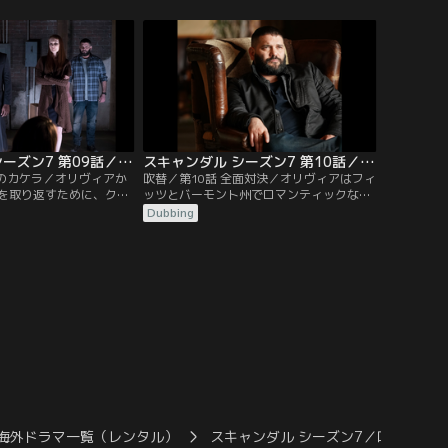
リヴィアに協力を求める
の真相やB613について話す。何も知らなか
トの準備があるオリヴィ
ったメリーは、オリヴィアにB613を閉鎖す
所QPAに持ち込むように
るように言う。同時にメリーは、ラシャド
突き放す。一方メリーと
を助けるためにバシュランへの軍事介入を
、お互いに…。
画策。ラシャドがカーティスの…。
スキャンダル シーズン7 第09話／吹替
スキャンダル シーズン7 第10話／吹替
心のカケラ／オリヴィアか
吹替／第10話 全面対決／オリヴィアはフィ
を取り返すために、クイ
ッツとバーモント州でロマンティックな週
ワン。しかし、オリヴィ
末を過ごすつもりだったが、そこにはハッ
Dubbing
応じず、交渉は決裂。ロ
クやアビーの姿があった。クインが残した
ぎたらクインを殺すと、
USBメモリーに録音されていた会話から、
する。その後、ローワン
オリヴィアがラシャドを暗殺したことが判
ーヴと懇意になる。人の
明し、それに気付いたクインを口封じのた
中だと言うローワンに、
めにオリヴィアが殺したと誰もが考えてい
をするときは…。
た。フィッツらは…。
海外ドラマ一覧（レンタル）
スキャンダル シーズン7／吹替