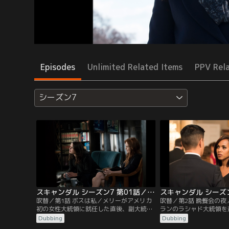
Episodes
Unlimited Related Items
PPV Rel
シーズン7
スキャンダル シーズン7 第01話／吹替
吹替／第1話 ボスは私／メリーがアメリカ
吹替／第2話 晩餐会の
初の女性大統領に就任した直後、副大統領
ランのラシャド大統領を
ルナが他界。サイラスが後任に決まると、
の足掛かりとなる核合意
Dubbing
Dubbing
メリーは超党派コンビを前面に出し、亡き
していた。オリヴィアは