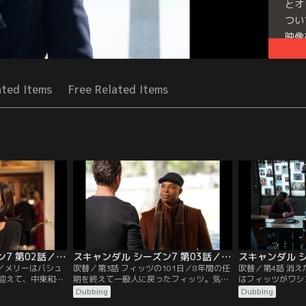
とオ
つい
映像
られ
Seri
ated Items
Free Related Items
スキャンダル シーズン7 第02話／吹替
スキャンダル シーズン7 第03話／吹替
夜／メリーはバシュ
吹替／第3話 フィッツの101日／8年間の任
吹替／第4話 消
迎えて、中東和平
期を終えて一般人に戻ったフィッツ。気ま
はフィッツがワシン
を取り付けようと
まなひとり暮らしにわびしさを覚えるフィ
ことに困惑してい
Dubbing
Dubbing
合意に持ち込むた
ッツだったが、「フィッツジェラルド・グ
女が行方不明にな