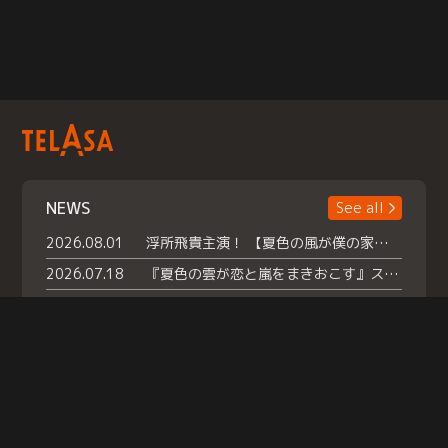
NEWS
See all
2026.08.01
浮所飛貴主演！ 【夏色の風が僕の家にやってきた】 本日よりテラサで独占配信スタート！
2026.07.18
『夏色の雲が恋と嵐をまきおこす』スペシャルメイキング 【Part1】2026年７月18日（土）23時30分～配信スタート！話題のシーンの裏側を大公開！豪華キャスト大集合！ 『武宮家 真夏の家族会議』開催！
2026.07.15
救命医・遥（今田）の《心揺さぶる過去》や、 麻酔科医・権野（船越英一郎）の《謎多きプライベート》など… 《知られざるエピソード》を独占配信！