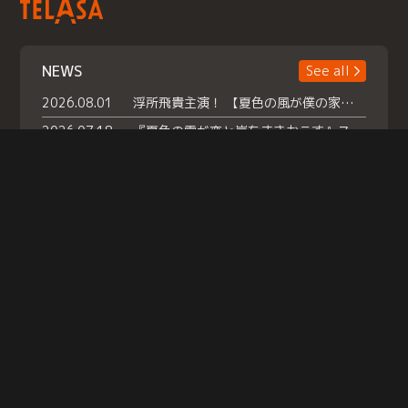
NEWS
See all
2026.08.01
浮所飛貴主演！ 【夏色の風が僕の家にやってきた】 本日よりテラサで独占配信スタート！
2026.07.18
『夏色の雲が恋と嵐をまきおこす』スペシャルメイキング 【Part1】2026年７月18日（土）23時30分～配信スタート！話題のシーンの裏側を大公開！豪華キャスト大集合！ 『武宮家 真夏の家族会議』開催！
2026.07.15
救命医・遥（今田）の《心揺さぶる過去》や、 麻酔科医・権野（船越英一郎）の《謎多きプライベート》など… 《知られざるエピソード》を独占配信！
Help
|
Company Profile
|
Act on Specified Commercial Transactions
|
Terms of Service
|
Privacy Policy
© TELASA CORPORATION, All Rights Reserved.