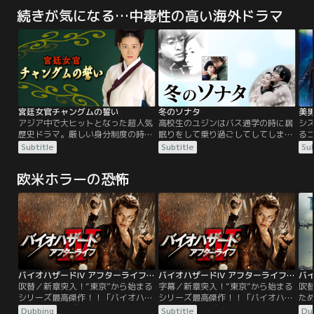
続きが気になる…中毒性の高い海外ドラマ
宮廷女官チャングムの誓い
冬のソナタ
美
アジア中で大ヒットとなった超人気
高校生のユジンはバス通学の時に居
シ
歴史ドラマ。厳しい身分制度の時代
眠りをして乗り過ごしてしてしま
る
に不幸な家庭環境に生まれた主人公
う、その時に見知らぬ高校生に出会
ンバ
Subtitle
Subtitle
Sub
チャングムが、シリーズ前半は宮廷
う。それは同じ高校に転校してきた
ー
料理人として、後半は女医として活
チュンサンだった。チュンサンは誰
代
欧米ホラーの恐怖
躍し、「大長今（偉大なるチャング
にも心を開かなかったのだが、ユジ
ま
ム）」の称号をもらうまでの波乱の
ンの天真爛漫な人柄に次第に心を開
た
半生を娯楽性豊かに描いた作品。
いていく。その出会いから2人の長
た
い恋は始まるのであった。
ナ
る
バイオハザードIV アフターライフ／吹替【ミラ・ジョヴォヴィッチ主演】
バイオハザードIV アフターライフ／字幕【ミラ・ジョヴォヴィッチ主演】
吹替／新章突入！“東京”から始まる
字幕／新章突入！“東京”から始まる
吹
シリーズ最高傑作！！「バイオハザ
シリーズ最高傑作！！「バイオハザ
た
ード」シリーズ第4弾。東京・渋谷
ード」シリーズ第4弾。東京・渋谷
す
Dubbing
Subtitle
Du