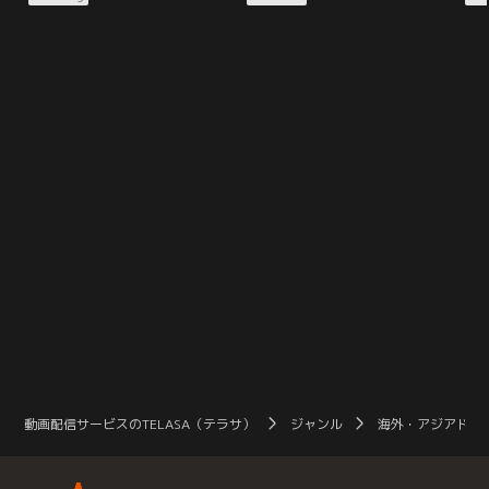
からT-ウィルスが感染し始めて4年
からT-ウィルスが感染し始めて4年
ル
後。生存者たちが唯一の安全地帯と
後。生存者たちが唯一の安全地帯と
戦い
される“アルカディア号”を目指す
される“アルカディア号”を目指す
弾
中、生存者を助けるためアリスは刑
中、生存者を助けるためアリスは刑
の
務所を脱走することを試みる。そん
務所を脱走することを試みる。そん
ベ
な彼女に罠が忍び寄っていた…。
な彼女に罠が忍び寄っていた…。
て
動画配信サービスのTELASA（テラサ）
ジャンル
海外・アジアドラ