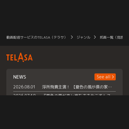
動画配信サービスのTELASA（テラサ）
ジャンル
邦画一覧（見放題
NEWS
See all
2026.08.01
浮所飛貴主演！ 【夏色の風が僕の家にやってきた】 本日よりテラサで独占配信スタート！
2026.07.18
『夏色の雲が恋と嵐をまきおこす』スペシャルメイキング 【Part1】2026年７月18日（土）23時30分～配信スタート！話題のシーンの裏側を大公開！豪華キャスト大集合！ 『武宮家 真夏の家族会議』開催！
2026.07.15
救命医・遥（今田）の《心揺さぶる過去》や、 麻酔科医・権野（船越英一郎）の《謎多きプライベート》など… 《知られざるエピソード》を独占配信！