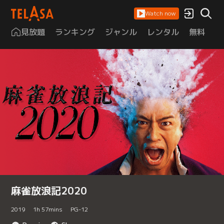
Watch now
見放題
ランキング
ジャンル
レンタル
無料
は
麻雀放浪記2020
2019
1
h
57
mins
PG-12