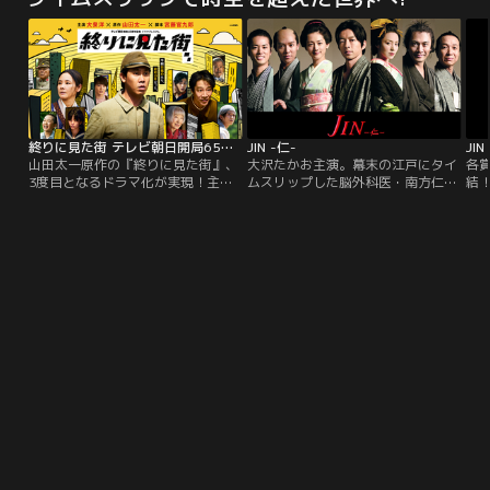
のミサイル投下…。報道はそれが自
い、謎めいた答え。なんのために生
い
衛隊機であることを告げるが、該当
き、なんのため死んでいくのか。映
だ
する機体は存在しなかった。これを
像化不可能と言われた世界観を美し
悩
機に続発する事件は警察と自衛隊の
い映像と音楽で綴る。
こ
対立を招き、事態を重く見た政府は
族
実戦部隊を治安出動させる…。【提
が
供：バンダイチャンネル】
終りに見た街 テレビ朝日開局65周年…
JIN -仁-
JI
山田太一原作の『終りに見た街』、
大沢たかお主演。幕末の江戸にタイ
各
3度目となるドラマ化が実現！主
ムスリップした脳外科医・南方仁が
結
演・大泉洋×脚本・宮藤官九郎の初
人々の命を救う姿を描いた大ヒット
か
タッグで、2024年9月21日（土）に
ヒューマンドラマ。共演は中谷美
村
テレビ朝日開局65周年記念 ドラマ
紀、綾瀬はるか、内野聖陽ほか。
に
プレミアムで令和版としてよみがえ
に
ります。まもなく来たる終戦80年、
令和を生きる家族たちは、戦時下を
どう生き抜くのかそして衝撃的な結
末とは…。