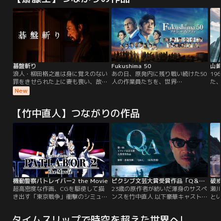
碁盤斬り
Fukushima 50
山崎
浪人・柳田格之進は身に覚えのない
あの日、原発内に残り戦い続けた50
19
罪をきせられた上に妻も喪い、故郷
人の作業員たちを、世界
た
の彦根藩を追われ、娘のお絹とふた
は“Fukushima 50（フクシマフィフ
い
New
り、江戸の貧乏長屋で暮らしてい
ティ）”と呼んだ。2011年3月11
に
る。しかし、かねてから嗜む囲碁に
日、日本の観測史上最大の東日本大
本
【竹中直人】つながりの作品
もその実直な人柄が表れ、嘘偽りな
震災が発生した。太平洋から到達し
の
い勝負を心掛けている。ある日、旧
た想定外の大津波は福島第一原発を
発行
知の藩士により、悲劇の冤罪事件の
襲う。内部に残り戦い続けたのは地
突
真相を知らされた格之進とお絹は、
元出身の作業員たち。制御不能とな
多
復讐を決意する。
った原発の暴走を止めるため、世界
作で
初となる作戦が…。
か
今
世
機動警察パトレイバー2 the Movie
ピクシブ文芸大賞受賞作品「Q＆A」
破
超高密度な作画、CGを駆使して描
23歳の原作者が紡いだ渾身のサスペ
瀬
き出す「東京戦争」衝撃のシミュレ
ンスを竹中直人 以下豪華キャストで
と
ーション。もはや、パトレイバーは
ドラマ化！！「世界は何によって構
あ
アニメの枠では語り切れない！
成されているか？」 「それは、残酷
彼
タイムスリップで時空を超えた世界へ!
2002年冬。横浜ベイブリッジに謎
さによってである」 繰り返される問
く