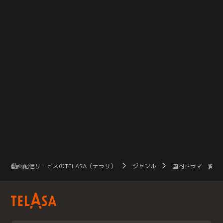
に…。
動画配信サービスのTELASA（テラサ）
ジャンル
国内ドラマ一覧（