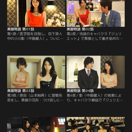
黒服物語 第01話
黒服物語 第02話
第1夜／医学部を目指し、目下浪人
第2夜／池袋のキャバクラ『ジュリ
中の小川彰（中島健人）。ついに3
エット』で黒服として働き始めた彰
浪目が決定してしまい、医者である
（中島健人）。先輩黒服の原田（山
父親（神保悟志）からのプレッシャ
本裕典）や裕治（中尾明慶）から仕
ーに押しつぶされそうになってい
事を学びつつ、美樹（柏木由紀）の
た。予備校に通うことにも嫌気が差
担当として奮闘する日々が続いてい
し、夜の池袋で酒に溺れていたある
た。
日、彰は華やかなドレスを身にまと
った美しい女性に出会う。その女性
に吸い寄せられるようにやってきた
のはキャバクラ『ジュリエット』。
黒服物語 第03話
黒服物語 第04話
第3夜／原田（山本裕典）に宣戦布
第4夜／彰（中島健人）の発案によ
告をし、黒服の花形・つけ回しに挑
り、キャバクラ雑誌で『ジュリエッ
んだ彰（中島健人）だったが、未熟
ト』の新人キャストたちを特集した
な判断と焦りから『ジュリエット』
グラビア記事が組まれる。その効果
は大混乱に。憧れの杏子（佐々木
もあり、店は連日新人キャスト目当
希）からも「遊びならやめなさい。
ての客で賑わいを見せることに。だ
ここはあなたの遊び場じゃない」と
がそんな様子を綾乃（黒川智花）、
一喝されてしまう。経験のない自分
聖子（入山杏奈）らは、快く思って