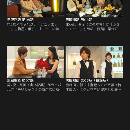
が人の真似をしてもダメだと、独自
いなかった。その中でも真央（筧美
の判断でつけ回しを開始。
和子）は特に浮かない表情を…。
黒服物語 第05話
黒服物語 第06話
第5夜／キャバクラ『ジュリエッ
第6夜／杏子（佐々木希）が『ジュ
ト』も軌道に乗り、オーナーの神崎
リエット』を辞め、函館に帰ってし
（北村有起哉）は原田（山本裕典）
まったことで彰（中島健人）の心は
を店長に、六本木への進出を考えて
深く傷つくが、その気持ちを振り切
いた。池袋の老舗キャバクラ『デリ
るかのように黒服の仕事に励んでい
シャス』の黒服・玉木（要潤）によ
た。そしてそんな彰を見つめる美樹
るキャスト引き抜きも激化。退勤途
（柏木由紀）の目にも悲しみと寂し
中の美樹（柏木由紀）や聖子（入山
さが宿っていた。
杏奈）らを半ば強引にバーに連れ込
み、脅しにも似た言葉で『デリシャ
ス』への移籍を勧めていた。
黒服物語 第07話
黒服物語 第08話（最終話）
第7夜／原田（山本裕典）がライバ
最終回／彰（中島健人）が斉藤（竹
ル店『デリシャス』の新店長に就任
中直人）にクビを言い渡された矢
したと聞き、小川彰（中島健人）ら
先、神崎グループの会長・神崎（北
『ニュージュリエット』のスタッフ
村有起哉）が銀龍会に刺されるとい
たちは動揺を隠せない。だが、ママ
う事件が起こる！「一カ月で元の
として戻ってきた杏子（佐々木希）
『ジュリエット』の売り上げを超え
だけは動じず「今日は記念すべきオ
る」という神崎との約束。その期日
ープンの日、動揺している暇はない
まであと一週間となり、その間に
わ」と気丈に振る舞う。
1000万円を売り上げないと『ニュー
ジュリエット』の存続は不可能