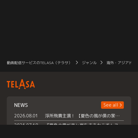
動画配信サービスのTELASA（テラサ）
ジャンル
海外・アジアドラ
NEWS
See all
2026.08.01
浮所飛貴主演！ 【夏色の風が僕の家にやってきた】 本日よりテラサで独占配信スタート！
2026.07.18
『夏色の雲が恋と嵐をまきおこす』スペシャルメイキング 【Part1】2026年７月18日（土）23時30分～配信スタート！話題のシーンの裏側を大公開！豪華キャスト大集合！ 『武宮家 真夏の家族会議』開催！
2026.07.15
救命医・遥（今田）の《心揺さぶる過去》や、 麻酔科医・権野（船越英一郎）の《謎多きプライベート》など… 《知られざるエピソード》を独占配信！