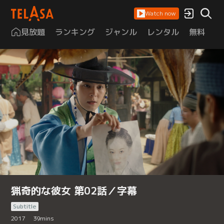
Watch now
見放題
ランキング
ジャンル
レンタル
無料
は
猟奇的な彼女 第02話／字幕
Subtitle
2017
39
mins