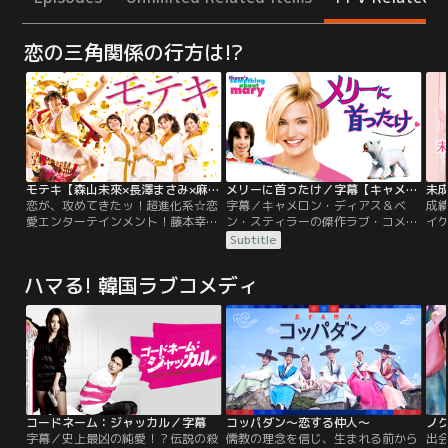
恋の三角関係の行方は!?
モテキ【森山未來×長澤まさみ×麻生久美子】
メリーに首ったけ／字幕【キャメロン・ディアス主演】
未
恋が、攻めてきたッ！超進化系☆恋
字幕／キャメロン・ディアス＆ベ
成
愛エンターテインメント！藤本幸世
ン・スティラーの傑作ラブ・コメデ
イ
（31歳）。金なし夢なし彼女なし。
ィ！メリーはキュートでやさしくて
様
Subtitle
…ある日突然、異性にモテまくる奇
頭もよくて、とにかくイカしてる。
知
跡のシーズン「モテキ」が訪れた！
テッドは超ダサイ、トホホな高校
誕
ハマる! 韓国ラブコメディ
趣味が合い見た目もど真ん中の編集
生。でもあるきっかけで、卒業パー
さ
者・みゆき。清楚な美形OL・るみ
ティに誘われた！しかし当日超ーハ
婚
子。ガールズ・バーの愛。クールビ
ズカシイ大失敗をしでかしてしま
の
ューティな先輩社員・素子。幸世は
う。あれから13年、未練タラタラの
し
本当の恋愛にたどりつけるのか？？
テッドは彼女の居場所を突き止める
で
が…。
琳
コードネーム：ジャッカル／字幕
コッパダン～恋する仲人～
ノ
字幕／史上最凶の純愛！？伝説の殺
儒教の理念を信じ、生まれる前から
出