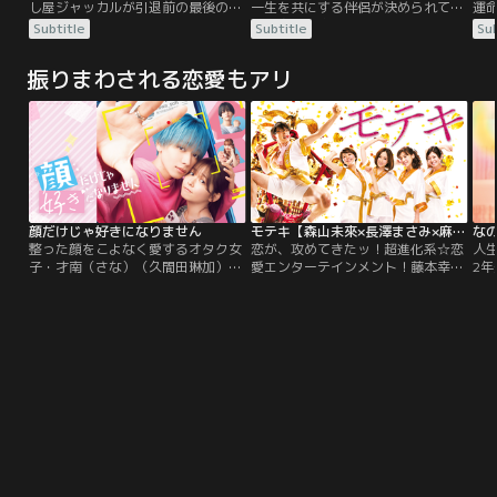
し屋ジャッカルが引退前の最後のタ
一生を共にする伴侶が決められてい
運
ーゲットとして選んだのは、トップ
て、身分や家柄、年齢に合わせて顔
20
Subtitle
Subtitle
Sub
スター歌手チェ・ヒョン。いつもの
を見たこともない人と添い遂げなけ
ブ
ようにすんなりいくはずだったのだ
ればならなかった朝鮮時代。このド
相
振りまわされる恋愛もアリ
が、警察、ストーカー、愛人、曲者
ラマは“媒婆（メパ）”となった3人
ス
のホテルオーナーなどが入り乱れ、
の男が結婚を仲介していく中で繰り
事態は思わぬ方向へ…。
広げられるロマンス。不運な時代に
運命に逆らい、ロマンに命を懸けよ
うという朝鮮時代の“青春”たち
が…。
顔だけじゃ好きになりません
モテキ【森山未來×長澤まさみ×麻生久美子】
な
整った顔をこよなく愛するオタク女
恋が、攻めてきたッ！超進化系☆恋
人
子・才南（さな）（久間田琳加）の
愛エンターテインメント！藤本幸世
2
推しは、学校一顔が良い青髪男子・
（31歳）。金なし夢なし彼女なし。
育
奏人（かなと）先輩（宮世琉弥）。
…ある日突然、異性にモテまくる奇
上
ついに校内で推しとの遭遇を果たす
跡のシーズン「モテキ」が訪れた！
子
が、授業をサボりすぎて退学寸前の
趣味が合い見た目もど真ん中の編集
て
先輩から思わぬ依頼が……！「アカ
者・みゆき。清楚な美形OL・るみ
塩
ウントの“中の人”（運営）になって
子。ガールズ・バーの愛。クールビ
提
くれない？」 学校公式アカのフォロ
ューティな先輩社員・素子。幸世は
こ
ワー10万人達成を条件に、先輩の退
本当の恋愛にたどりつけるのか？？
い
学が撤回されると知り…。
い