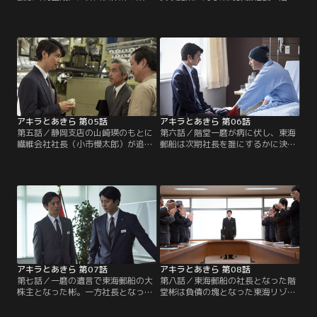
書を突き返された山崎瑛。心臓病を
一磨（石丸幹二）は事業拡大で対抗
患う井口の娘の為にも何とか稟議を
しようと産業中央銀行営業第一部・
通したい山崎瑛だが、不動の壁は厚
安堂章二（小泉孝太郎）と階堂彬に
い。そして、ついに井口製作所が不
500億の融資を頼む。融資すべきか
渡りを出そうという時、不動から衝
悩む安堂に対し、彬は思いもよらな
撃の一言が瑛に告げられる。
い提案をした。その頃、静岡支店に
左遷された山崎瑛は…。
アキラとあきら 第05話
アキラとあきら 第06話
第五話／静岡支店の山崎瑛のもとに
第六話／階堂一磨が病に伏し、東海
繊維会社社長（小市慢太郎）が追加
郵船は次期社長を誰にするかに決め
融資を申し込んでくる。しかし、会
られずにいた。晋と崇は、彬の弟・
社の業績は良くなく、なかなか稟議
龍馬（賀来賢人）を社長に据えて、
を通せない。その時、社長が新規素
自分たちの意のままにしようと画策
材開発に投資している事実を知った
する。その頃、彬は一磨の病室を訪
瑛は、そこに光明を見いだす。一
ねていた。そこで一磨は彬にある強
方、階堂彬は、叔父2人・晋（木下
い思いを伝える。一方、静岡支店に
ほうか）と崇（堀部圭亮）がリゾー
いる山崎瑛のもとに幼少の頃に別れ
ト開発に着手するために…。
た保原（木下隆行）から連絡が入
る。
アキラとあきら 第07話
アキラとあきら 第08話
第七話／一磨の遺言で東海郵船の大
第八話／東海郵船の社長となった階
株主となった彬。一方社長となった
堂彬は負債の塊となった東海リゾー
龍馬は晋と崇に乗せられて、リゾー
トの処理に苦心していた。安堂やカ
ト開発の後押しをするようになる。
ンナの助言から、東海リゾートでは