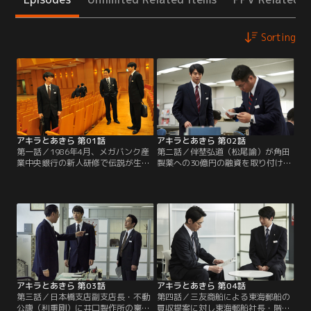
Sorting
アキラとあきら 第01話
アキラとあきら 第02話
第一話／1986年4月、メガバンク産
第二話／伴埜弘道（松尾諭）が角田
業中央銀行の新人研修で伝説が生ま
製薬への30億円の融資を取り付けて
れた。研修の最終工程で行われる実
きてから間もなくして、階堂彬は角
戦形式の融資プロジェクトで、相対
田製薬の経理部長・徳田（野間口
した階堂彬（向井理）と山崎瑛（斎
徹）から運転資金5億の融資を頼ま
藤工）。誰も想像のつかない提案を
れる。30億融資した直後の5億の追
した階堂。それを見破った山崎。お
加融資。恐れていたことが起きてし
互いの健闘を讃える二人。この時は
まったと、彬に不安がよぎる。一方
まだこれから待ち受ける過酷な“運
その頃、山崎瑛は日本橋支店融資課
命”を、二人は知る由もなかった。
で…。
アキラとあきら 第03話
アキラとあきら 第04話
第三話／日本橋支店副支店長・不動
第四話／三友商船による東海郵船の
公康（利重剛）に井口製作所の稟議
買収提案に対し東海郵船社長・階堂