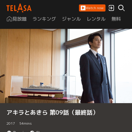
Watch now
見放題
ランキング
ジャンル
レンタル
無料
は
アキラとあきら 第09話（最終話）
2017
54
mins