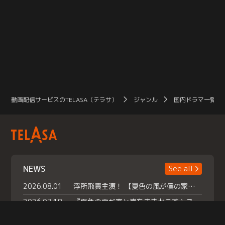
動画配信サービスのTELASA（テラサ）
ジャンル
国内ドラマ一覧（
NEWS
See all
2026.08.01
浮所飛貴主演！ 【夏色の風が僕の家にやってきた】 本日よりテラサで独占配信スタート！
2026.07.18
『夏色の雲が恋と嵐をまきおこす』スペシャルメイキング 【Part1】2026年７月18日（土）23時30分～配信スタート！話題のシーンの裏側を大公開！豪華キャスト大集合！ 『武宮家 真夏の家族会議』開催！
2026.07.15
救命医・遥（今田）の《心揺さぶる過去》や、 麻酔科医・権野（船越英一郎）の《謎多きプライベート》など… 《知られざるエピソード》を独占配信！