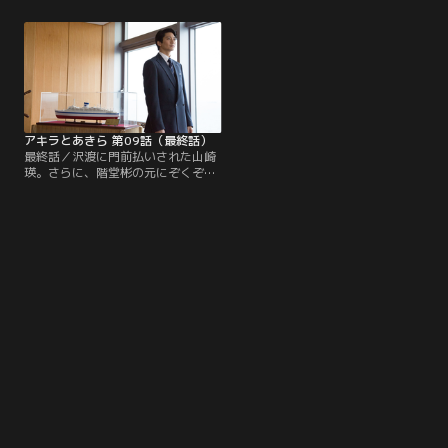
それを危惧する彬は龍馬に進言する
なく、一流の取引先を持った東海旭
が、聞く耳を持たれない。その頃東
商会を売りに出す事を閃く。時を同
海郵船の担当となった山崎瑛と水島
じくして、山崎瑛の元に大日ビール
カンナ（瀧本美織）は、龍馬がとん
が繊維事業の開拓を進めているとい
でもない保証契約を叔父二人と結ん
う情報が入る。
でいた事実を発見する。
アキラとあきら 第09話（最終話）
最終話／沢渡に門前払いされた山崎
瑛。さらに、階堂彬の元にぞくぞく
と取引打ち切りの連絡が入ってく
る。万事休すの中、彬は東海旭商会
を売却した際のシミュレーションを
自ら作り直す。瑛は東海郵船への
230億円の融資の稟議書を作成す
る。社員とその家族の人生を背負う
社長として、誇り高き信念を持つ銀
行員として、二人の“アキラ”は運命
を賭けた最終戦に挑む。