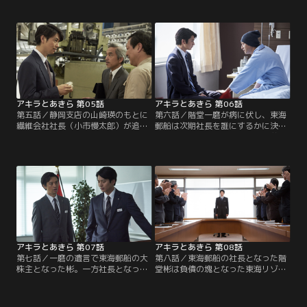
患う井口の娘の為にも何とか稟議を
しようと産業中央銀行営業第一部・
通したい山崎瑛だが、不動の壁は厚
安堂章二（小泉孝太郎）と階堂彬に
い。そして、ついに井口製作所が不
500億の融資を頼む。融資すべきか
渡りを出そうという時、不動から衝
悩む安堂に対し、彬は思いもよらな
撃の一言が瑛に告げられる。
い提案をした。その頃、静岡支店に
左遷された山崎瑛は…。
アキラとあきら 第05話
アキラとあきら 第06話
第五話／静岡支店の山崎瑛のもとに
第六話／階堂一磨が病に伏し、東海
繊維会社社長（小市慢太郎）が追加
郵船は次期社長を誰にするかに決め
融資を申し込んでくる。しかし、会
られずにいた。晋と崇は、彬の弟・
社の業績は良くなく、なかなか稟議
龍馬（賀来賢人）を社長に据えて、
を通せない。その時、社長が新規素
自分たちの意のままにしようと画策
材開発に投資している事実を知った
する。その頃、彬は一磨の病室を訪
瑛は、そこに光明を見いだす。一
ねていた。そこで一磨は彬にある強
方、階堂彬は、叔父2人・晋（木下
い思いを伝える。一方、静岡支店に
ほうか）と崇（堀部圭亮）がリゾー
いる山崎瑛のもとに幼少の頃に別れ
ト開発に着手するために…。
た保原（木下隆行）から連絡が入
る。
アキラとあきら 第07話
アキラとあきら 第08話
第七話／一磨の遺言で東海郵船の大
第八話／東海郵船の社長となった階
株主となった彬。一方社長となった
堂彬は負債の塊となった東海リゾー
龍馬は晋と崇に乗せられて、リゾー
トの処理に苦心していた。安堂やカ
ト開発の後押しをするようになる。
ンナの助言から、東海リゾートでは
それを危惧する彬は龍馬に進言する
なく、一流の取引先を持った東海旭