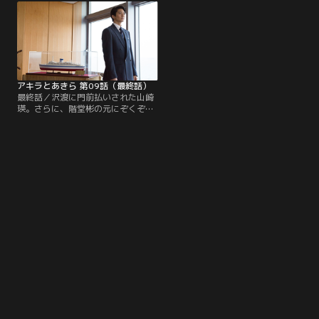
が、聞く耳を持たれない。その頃東
商会を売りに出す事を閃く。時を同
海郵船の担当となった山崎瑛と水島
じくして、山崎瑛の元に大日ビール
カンナ（瀧本美織）は、龍馬がとん
が繊維事業の開拓を進めているとい
でもない保証契約を叔父二人と結ん
う情報が入る。
でいた事実を発見する。
アキラとあきら 第09話（最終話）
最終話／沢渡に門前払いされた山崎
瑛。さらに、階堂彬の元にぞくぞく
と取引打ち切りの連絡が入ってく
る。万事休すの中、彬は東海旭商会
を売却した際のシミュレーションを
自ら作り直す。瑛は東海郵船への
230億円の融資の稟議書を作成す
る。社員とその家族の人生を背負う
社長として、誇り高き信念を持つ銀
行員として、二人の“アキラ”は運命
を賭けた最終戦に挑む。