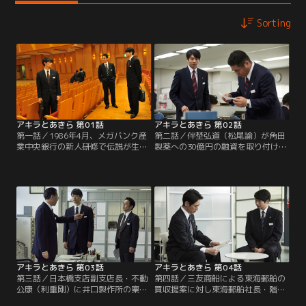
Sorting
アキラとあきら 第01話
アキラとあきら 第02話
第一話／1986年4月、メガバンク産
第二話／伴埜弘道（松尾諭）が角田
業中央銀行の新人研修で伝説が生ま
製薬への30億円の融資を取り付けて
れた。研修の最終工程で行われる実
きてから間もなくして、階堂彬は角
戦形式の融資プロジェクトで、相対
田製薬の経理部長・徳田（野間口
した階堂彬（向井理）と山崎瑛（斎
徹）から運転資金5億の融資を頼ま
藤工）。誰も想像のつかない提案を
れる。30億融資した直後の5億の追
した階堂。それを見破った山崎。お
加融資。恐れていたことが起きてし
互いの健闘を讃える二人。この時は
まったと、彬に不安がよぎる。一方
まだこれから待ち受ける過酷な“運
その頃、山崎瑛は日本橋支店融資課
命”を、二人は知る由もなかった。
で…。
アキラとあきら 第03話
アキラとあきら 第04話
第三話／日本橋支店副支店長・不動
第四話／三友商船による東海郵船の
公康（利重剛）に井口製作所の稟議
買収提案に対し東海郵船社長・階堂
書を突き返された山崎瑛。心臓病を
一磨（石丸幹二）は事業拡大で対抗