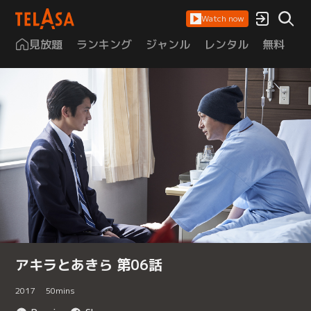
Watch now
見放題
ランキング
ジャンル
レンタル
無料
は
アキラとあきら 第06話
2017
50
mins