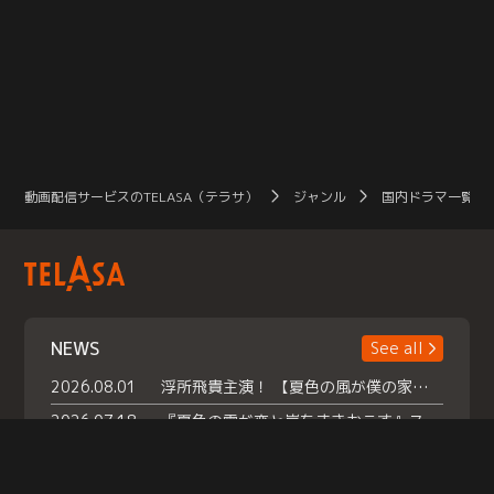
動画配信サービスのTELASA（テラサ）
ジャンル
国内ドラマ一覧（
NEWS
See all
2026.08.01
浮所飛貴主演！ 【夏色の風が僕の家にやってきた】 本日よりテラサで独占配信スタート！
2026.07.18
『夏色の雲が恋と嵐をまきおこす』スペシャルメイキング 【Part1】2026年７月18日（土）23時30分～配信スタート！話題のシーンの裏側を大公開！豪華キャスト大集合！ 『武宮家 真夏の家族会議』開催！
2026.07.15
救命医・遥（今田）の《心揺さぶる過去》や、 麻酔科医・権野（船越英一郎）の《謎多きプライベート》など… 《知られざるエピソード》を独占配信！