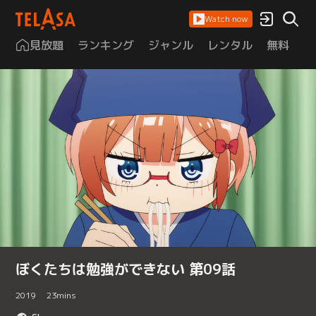
Watch now
見放題
ランキング
ジャンル
レンタル
無料
は
ぼくたちは勉強ができない 第09話
2019
23
mins