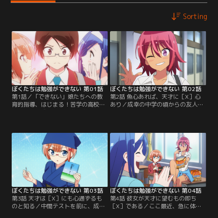
Sorting
ぼくたちは勉強ができない 第01話
ぼくたちは勉強ができない 第02話
第1話／「できない」娘たちへの教
第2話 魚心あれば、天才に［X］心
育的指導、はじまる！苦学の高校3
あり／成幸の中学の頃からの友人
年生・唯我成幸は、大学の学費が免
で、将来を期待される水泳の天才・
除される「特別VIP推薦」を得るた
武元うるか。スポーツ推薦を志望す
めに、受験勉強に苦戦する同級生た
る彼女だが、学業がまったく手につ
ちの教育係となることに。指導する
いておらず推薦自体が危ぶまれる状
相手は「文学の森の眠り姫」古橋文
態！成幸は学園長に命じられ、うる
乃、「機械仕掛けの親指姫」緒方理
かの勉強も見ることに。勉強を嫌が
珠といった学園きっての天才美少女
るうるかだが、成幸が教育係と聞い
たち！完全無欠の学力と思われた彼
て急に張り切り出す！実はうるかは
女たちだが…。【提供：バンダイチ
中学時代から…。【提供：バンダイ
ャンネル】
チャンネル】
ぼくたちは勉強ができない 第03話
ぼくたちは勉強ができない 第04話
第3話 天才は［X］にも心通ずるも
第4話 彼女が天才に望むもの即ち
のと知る／中間テストを前に、成幸
［X］である／ここ最近、急に体重
の教育係としての成果が試されよう
が増えてしまった文乃はダイエット