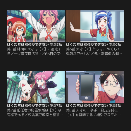
としていた。自分たちの成績が上が
を決意！しかしお菓子を勧めるうる
らないと教育係が変わってしまう…
か、うどんを差し入れる理珠など、
成幸に続けて欲しい文乃たちは、テ
学校には太る要因がいっぱい。空腹
スト勉強にさらに意欲を高める！後
をこらえる姿を心配する成幸に、文
日、成幸は理珠に頼まれて彼女の家
乃は「触って確かめて」とお腹を差
が経営する「緒方うどん」を訪れ
し出して…！？そんな中、自習中の
る。店を離れることができない理珠
理珠の前に現れた白衣の女生徒。
の勉強を見るためだ。【提供：バン
【提供：バンダイチャンネル】
ダイチャンネル】
ぼくたちは勉強ができない 第05話
ぼくたちは勉強ができない 第06話
第5話 林間の天才は［X］に迷走す
第6話 天才［X］たちは、かくして
る／一ノ瀬学園名物・2泊3日の学習
勉強ができない／元・教育係の桐須
強化合宿が始まった。山の合宿所で
真冬先生に呼び出された成幸は、合
勉強にはげむ成幸たち。そんな中、
宿の山中で理珠とキスしていたこと
理珠は成幸が気になって仕方がな
を問い詰められる。生徒指導室のド
い。成幸と文乃たちの楽しそうな様
アの前では、心配した文乃が聞き耳
子を見て不機嫌になり、ついには一
を立てていた。聞こえてきた「不純
方的にキレて合宿所を飛び出してし
異性交遊」という言葉を頼りに、文
まった！夕方、理珠がいないことを
乃たちは入れ替わり立ち替わり成幸
紗和子から聞いた成幸は、理珠を探
の弁護をするが…。【提供：バンダ
しに外へ。【提供：バンダイチャン
イチャンネル】
ネル】
ぼくたちは勉強ができない 第07話
ぼくたちは勉強ができない 第08話
第7話 前任者の秘匿領域は［X］な
第8話 天才の一挙手一投足は時に
有様である／校舎裏で成幸と話す
［X］を翻弄する／福引でスマホを
中、文乃はバランスを崩して成幸に
手に入れた成幸は、辞書やスケジュ
抱きついてしまった。その背後には
ール管理アプリで勉強に活用しよう
険悪な目つきの理珠が！成幸が好き
と大張り切り。さらにお風呂での勉