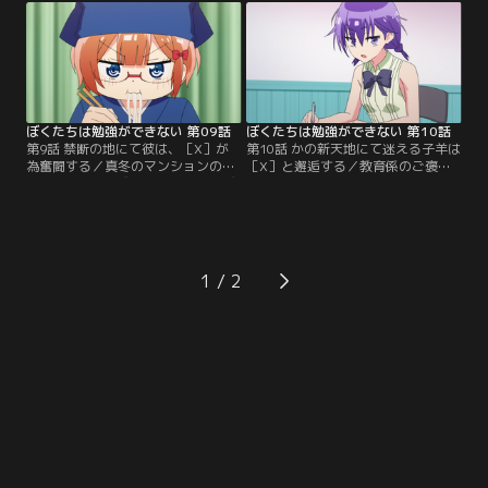
な理珠を怒らせてしまったと慌てる
強が効果的であることを知り、さっ
文乃。文乃はさっきのハグをチャラ
そく実践することに。邪魔が入らず
にしようと…？放課後、猫を助けて
防水スマホで調べものも楽！お風呂
ケガをした真冬を送るため、成幸は
での勉強がすっかり気に入った成
彼女の部屋を訪れることに。【提
幸。【提供：バンダイチャンネル】
供：バンダイチャンネル】
ぼくたちは勉強ができない 第09話
ぼくたちは勉強ができない 第10話
第9話 禁断の地にて彼は、［X］が
第10話 かの新天地にて迷える子羊は
為奮闘する／真冬のマンションの前
［X］と邂逅する／教育係のご褒美
を通りかかった成幸は、彼女に呼び
として、予備校の夏期講習を受ける
止められて部屋に招かれる。部屋に
ことになった成幸。自分の成績のた
ゴキブリが出たとのことだ。入って
めに意気込む成幸は、そこで学園
みると、以前と同様に散らかりまく
OGの浪人生・小美浪あすみと出会
った酷い惨状…。ゴキブリを駆除す
う。そして予備校の帰り、道に迷っ
るまでと引き留められる成幸だが、
た成幸は店の呼び込みに引っ張られ
1
そこに出前で理珠が訪れた！【提
てメイド喫茶に入ってしまう。慌て
供：バンダイチャンネル】
て出ようとする成幸の前に…。【提
供：バンダイチャンネル】