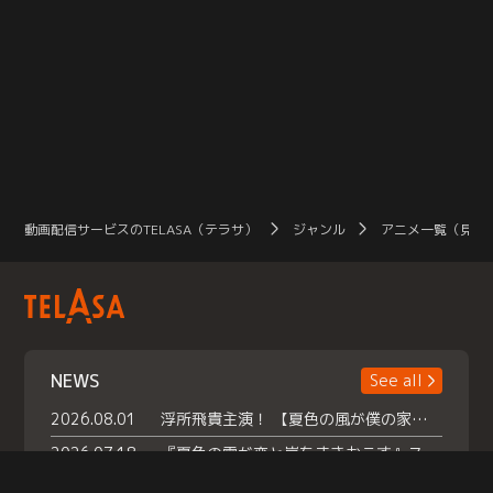
動画配信サービスのTELASA（テラサ）
ジャンル
アニメ一覧（見放
NEWS
See all
2026.08.01
浮所飛貴主演！ 【夏色の風が僕の家にやってきた】 本日よりテラサで独占配信スタート！
2026.07.18
『夏色の雲が恋と嵐をまきおこす』スペシャルメイキング 【Part1】2026年７月18日（土）23時30分～配信スタート！話題のシーンの裏側を大公開！豪華キャスト大集合！ 『武宮家 真夏の家族会議』開催！
2026.07.15
救命医・遥（今田）の《心揺さぶる過去》や、 麻酔科医・権野（船越英一郎）の《謎多きプライベート》など… 《知られざるエピソード》を独占配信！