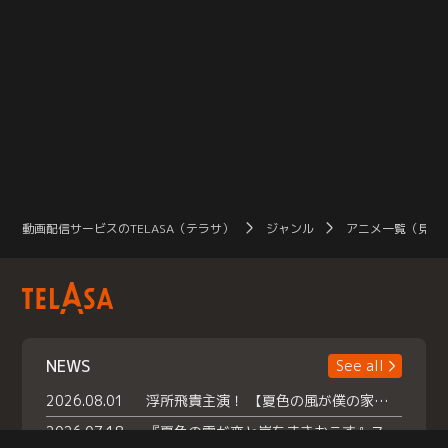
動画配信サービスのTELASA（テラサ）
ジャンル
アニメ一覧（見放
NEWS
See all
2026.08.01
浮所飛貴主演！ 【夏色の風が僕の家にやってきた】 本日よりテラサで独占配信スタート！
2026.07.18
『夏色の雲が恋と嵐をまきおこす』スペシャルメイキング 【Part1】2026年７月18日（土）23時30分～配信スタート！話題のシーンの裏側を大公開！豪華キャスト大集合！ 『武宮家 真夏の家族会議』開催！