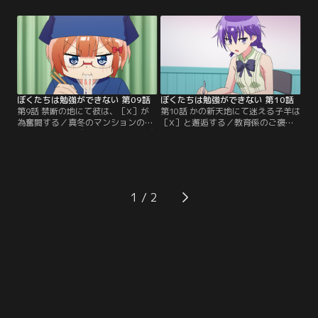
険悪な目つきの理珠が！成幸が好き
と大張り切り。さらにお風呂での勉
な理珠を怒らせてしまったと慌てる
強が効果的であることを知り、さっ
文乃。文乃はさっきのハグをチャラ
そく実践することに。邪魔が入らず
にしようと…？放課後、猫を助けて
防水スマホで調べものも楽！お風呂
ケガをした真冬を送るため、成幸は
での勉強がすっかり気に入った成
彼女の部屋を訪れることに。【提
幸。【提供：バンダイチャンネル】
供：バンダイチャンネル】
ぼくたちは勉強ができない 第09話
ぼくたちは勉強ができない 第10話
第9話 禁断の地にて彼は、［X］が
第10話 かの新天地にて迷える子羊は
為奮闘する／真冬のマンションの前
［X］と邂逅する／教育係のご褒美
を通りかかった成幸は、彼女に呼び
として、予備校の夏期講習を受ける
止められて部屋に招かれる。部屋に
ことになった成幸。自分の成績のた
ゴキブリが出たとのことだ。入って
めに意気込む成幸は、そこで学園
みると、以前と同様に散らかりまく
OGの浪人生・小美浪あすみと出会
った酷い惨状…。ゴキブリを駆除す
う。そして予備校の帰り、道に迷っ
るまでと引き留められる成幸だが、
た成幸は店の呼び込みに引っ張られ
1
そこに出前で理珠が訪れた！【提
てメイド喫茶に入ってしまう。慌て
供：バンダイチャンネル】
て出ようとする成幸の前に…。【提
供：バンダイチャンネル】