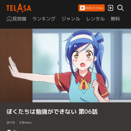
Watch now
見放題
ランキング
ジャンル
レンタル
無料
は
ぼくたちは勉強ができない 第06話
2019
23
mins