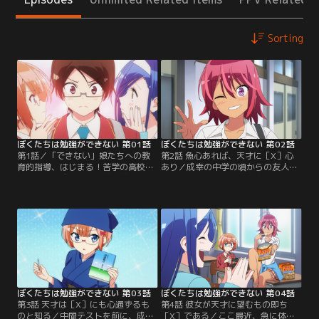
Sorting
ぼくたちは勉強ができない 第01話
ぼくたちは勉強ができない 第02話
第1話／「できない」娘たちへの教
第2話 魚心あれば、天才に［X］心
育的指導、はじまる！苦学の高校3
あり／成幸の中学の頃からの友人
年生・唯我成幸は、大学の学費が免
で、将来を期待される水泳の天才・
除される「特別VIP推薦」を得るた
武元うるか。スポーツ推薦を志望す
めに、受験勉強に苦戦する同級生た
る彼女だが、学業がまったく手につ
ちの教育係となることに。指導する
いておらず推薦自体が危ぶまれる状
相手は「文学の森の眠り姫」古橋文
態！成幸は学園長に命じられ、うる
乃、「機械仕掛けの親指姫」緒方理
かの勉強も見ることに。勉強を嫌が
珠といった学園きっての天才美少女
るうるかだが、成幸が教育係と聞い
たち！完全無欠の学力と思われた彼
て急に張り切り出す！実はうるかは
女たちだが…。【提供：バンダイチ
中学時代から…。【提供：バンダイ
ャンネル】
チャンネル】
ぼくたちは勉強ができない 第03話
ぼくたちは勉強ができない 第04話
第3話 天才は［X］にも心通ずるも
第4話 彼女が天才に望むもの即ち
のと知る／中間テストを前に、成幸
［X］である／ここ最近、急に体重