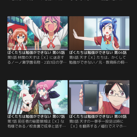
の教育係としての成果が試されよう
が増えてしまった文乃はダイエット
としていた。自分たちの成績が上が
を決意！しかしお菓子を勧めるうる
らないと教育係が変わってしまう…
か、うどんを差し入れる理珠など、
成幸に続けて欲しい文乃たちは、テ
学校には太る要因がいっぱい。空腹
スト勉強にさらに意欲を高める！後
をこらえる姿を心配する成幸に、文
日、成幸は理珠に頼まれて彼女の家
乃は「触って確かめて」とお腹を差
が経営する「緒方うどん」を訪れ
し出して…！？そんな中、自習中の
る。店を離れることができない理珠
理珠の前に現れた白衣の女生徒。
の勉強を見るためだ。【提供：バン
【提供：バンダイチャンネル】
ダイチャンネル】
ぼくたちは勉強ができない 第05話
ぼくたちは勉強ができない 第06話
第5話 林間の天才は［X］に迷走す
第6話 天才［X］たちは、かくして
る／一ノ瀬学園名物・2泊3日の学習
勉強ができない／元・教育係の桐須
強化合宿が始まった。山の合宿所で
真冬先生に呼び出された成幸は、合
勉強にはげむ成幸たち。そんな中、
宿の山中で理珠とキスしていたこと
理珠は成幸が気になって仕方がな
を問い詰められる。生徒指導室のド
い。成幸と文乃たちの楽しそうな様
アの前では、心配した文乃が聞き耳
子を見て不機嫌になり、ついには一
を立てていた。聞こえてきた「不純
方的にキレて合宿所を飛び出してし
異性交遊」という言葉を頼りに、文
まった！夕方、理珠がいないことを
乃たちは入れ替わり立ち替わり成幸
紗和子から聞いた成幸は、理珠を探
の弁護をするが…。【提供：バンダ
しに外へ。【提供：バンダイチャン
イチャンネル】
ネル】
ぼくたちは勉強ができない 第07話
ぼくたちは勉強ができない 第08話
第7話 前任者の秘匿領域は［X］な
第8話 天才の一挙手一投足は時に
有様である／校舎裏で成幸と話す
［X］を翻弄する／福引でスマホを
中、文乃はバランスを崩して成幸に
手に入れた成幸は、辞書やスケジュ
抱きついてしまった。その背後には
ール管理アプリで勉強に活用しよう