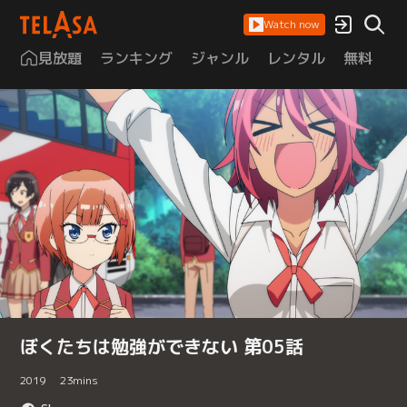
Watch now
見放題
ランキング
ジャンル
レンタル
無料
は
ぼくたちは勉強ができない 第05話
2019
23
mins