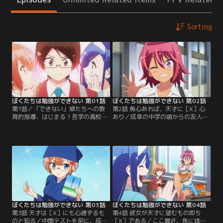
Sorting
ぼくたちは勉強ができない 第01話
ぼくたちは勉強ができない 第02話
第1話／「できない」娘たちへの教
第2話 魚心あれば、天才に［X］心
育的指導、はじまる！苦学の高校3
あり／成幸の中学の頃からの友人
年生・唯我成幸は、大学の学費が免
で、将来を期待される水泳の天才・
除される「特別VIP推薦」を得るた
武元うるか。スポーツ推薦を志望す
めに、受験勉強に苦戦する同級生た
る彼女だが、学業がまったく手につ
ちの教育係となることに。指導する
いておらず推薦自体が危ぶまれる状
相手は「文学の森の眠り姫」古橋文
態！成幸は学園長に命じられ、うる
乃、「機械仕掛けの親指姫」緒方理
かの勉強も見ることに。勉強を嫌が
珠といった学園きっての天才美少女
るうるかだが、成幸が教育係と聞い
たち！完全無欠の学力と思われた彼
て急に張り切り出す！実はうるかは
女たちだが…。【提供：バンダイチ
中学時代から…。【提供：バンダイ
ャンネル】
チャンネル】
ぼくたちは勉強ができない 第03話
ぼくたちは勉強ができない 第04話
第3話 天才は［X］にも心通ずるも
第4話 彼女が天才に望むもの即ち
のと知る／中間テストを前に、成幸
［X］である／ここ最近、急に体重