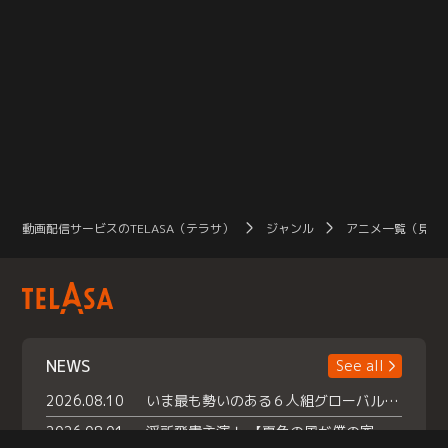
動画配信サービスのTELASA（テラサ）
ジャンル
アニメ一覧（見放
NEWS
See all
2026.08.10
いま最も勢いのある６人組グローバルグル ープ NCT WISHの地上波初冠特番 『NCT WISHの放課後グランプリ』放送決定 メンバーたちが３ペアに分かれ 【平成】をテーマにしたスペシャル企画 で対決 番組撮り下ろしのパフォーマンスも！ TELASA（テラサ）では放送終了後から オリジナルコンテンツを大量配信！
2026.08.01
浮所飛貴主演！ 【夏色の風が僕の家にやってきた】 本日よりテラサで独占配信スタート！