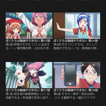
の教育係としての成果が試されよう
が増えてしまった文乃はダイエット
としていた。自分たちの成績が上が
を決意！しかしお菓子を勧めるうる
らないと教育係が変わってしまう…
か、うどんを差し入れる理珠など、
成幸に続けて欲しい文乃たちは、テ
学校には太る要因がいっぱい。空腹
スト勉強にさらに意欲を高める！後
をこらえる姿を心配する成幸に、文
日、成幸は理珠に頼まれて彼女の家
乃は「触って確かめて」とお腹を差
が経営する「緒方うどん」を訪れ
し出して…！？そんな中、自習中の
る。店を離れることができない理珠
理珠の前に現れた白衣の女生徒。
の勉強を見るためだ。【提供：バン
【提供：バンダイチャンネル】
ダイチャンネル】
ぼくたちは勉強ができない 第05話
ぼくたちは勉強ができない 第06話
第5話 林間の天才は［X］に迷走す
第6話 天才［X］たちは、かくして
る／一ノ瀬学園名物・2泊3日の学習
勉強ができない／元・教育係の桐須
強化合宿が始まった。山の合宿所で
真冬先生に呼び出された成幸は、合
勉強にはげむ成幸たち。そんな中、
宿の山中で理珠とキスしていたこと
理珠は成幸が気になって仕方がな
を問い詰められる。生徒指導室のド
い。成幸と文乃たちの楽しそうな様
アの前では、心配した文乃が聞き耳
子を見て不機嫌になり、ついには一
を立てていた。聞こえてきた「不純
方的にキレて合宿所を飛び出してし
異性交遊」という言葉を頼りに、文
まった！夕方、理珠がいないことを
乃たちは入れ替わり立ち替わり成幸
紗和子から聞いた成幸は、理珠を探
の弁護をするが…。【提供：バンダ
しに外へ。【提供：バンダイチャン
イチャンネル】
ネル】
ぼくたちは勉強ができない 第07話
ぼくたちは勉強ができない 第08話
第7話 前任者の秘匿領域は［X］な
第8話 天才の一挙手一投足は時に
有様である／校舎裏で成幸と話す
［X］を翻弄する／福引でスマホを
中、文乃はバランスを崩して成幸に
手に入れた成幸は、辞書やスケジュ
抱きついてしまった。その背後には
ール管理アプリで勉強に活用しよう