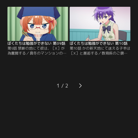
険悪な目つきの理珠が！成幸が好き
と大張り切り。さらにお風呂での勉
な理珠を怒らせてしまったと慌てる
強が効果的であることを知り、さっ
文乃。文乃はさっきのハグをチャラ
そく実践することに。邪魔が入らず
にしようと…？放課後、猫を助けて
防水スマホで調べものも楽！お風呂
ケガをした真冬を送るため、成幸は
での勉強がすっかり気に入った成
彼女の部屋を訪れることに。【提
幸。【提供：バンダイチャンネル】
供：バンダイチャンネル】
ぼくたちは勉強ができない 第09話
ぼくたちは勉強ができない 第10話
第9話 禁断の地にて彼は、［X］が
第10話 かの新天地にて迷える子羊は
為奮闘する／真冬のマンションの前
［X］と邂逅する／教育係のご褒美
を通りかかった成幸は、彼女に呼び
として、予備校の夏期講習を受ける
止められて部屋に招かれる。部屋に
ことになった成幸。自分の成績のた
ゴキブリが出たとのことだ。入って
めに意気込む成幸は、そこで学園
みると、以前と同様に散らかりまく
OGの浪人生・小美浪あすみと出会
った酷い惨状…。ゴキブリを駆除す
う。そして予備校の帰り、道に迷っ
るまでと引き留められる成幸だが、
た成幸は店の呼び込みに引っ張られ
1
そこに出前で理珠が訪れた！【提
てメイド喫茶に入ってしまう。慌て
供：バンダイチャンネル】
て出ようとする成幸の前に…。【提
供：バンダイチャンネル】