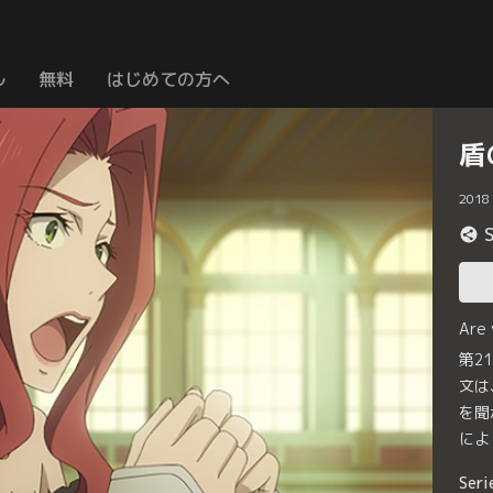
ル
無料
はじめての方へ
盾
2018
Are
第2
文は
を聞
によ
Seri