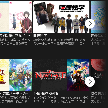
剣乱舞 -花丸-』…
喧嘩独学
声優に丸な
笑顔も、日常も、すべて
母親の入院費を稼ぐため貧乏生活を送る、
大人気男性
田屋への再出陣を経て、
スクールカースト最底辺の高校生・志村光
本信彦・堀
へ旅立った“とある本
太。学校では不良のハマケンからゴミのよ
出演、アー
安定へ思いを馳せる加州清
うに扱われ、負け組人生に日々絶望してい
活躍する4人
た手紙を発見する--。
た。そんなある日、クラスメイトのカネゴ
の許せる声
ンと殴り合う様子が誤って全世界へ生配
いことを全
信！？底辺同士のイタすぎる喧嘩動画は瞬
組。ただし
く間に広がり、一晩でまさかの1000万再生
は、本人に
を突破！！！
へ向かうの
勘違いの工房主～英雄パーティの元雑用…
THE NEW GATE
陰の実力者に
用係として働く心優しい
オンラインゲーム「THE NEW GATE」多く
赤き月は昇り
ある日突然「役立たずだ
のプレイヤーで賑わいを見せていた仮想空
実力者」に
を追い出されてしまっ
間は突如姿を変え、人々をゲームの世界に
い、シド・