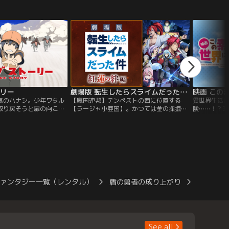
に関するあらゆる適性が
閉じ込め、苦しめていた。そんな現状を打
た。新たな
明。クルトは生計を立て
破すべく、ゲーム内最強のプレイヤーであ
しむことに
な仕事を手伝うことに。
る一人の青年--シンが立ち上がった。彼の
る者--シャ
で人間業とは思えぬ驚異
前に立ちはだかるのは、この世界の最大の
下の少女た
実はクルトは、戦闘以外
敵＜オリジン＞。
ドウガーデ
性が最高のSSSランク
の産物……
かし肝心の本人はまった
いておらず、“よくある
自覚な行動で人を、町を、
てしまうことに！？英雄
なった少年が途方に暮れ
ーリー
劇場版 転生したらスライムだった件 紅蓮の絆編
れは、そんな“よくある
気のハナシ。少年ワタル
【魔国連邦】テンペストの西に位置する
異世界生活
取り戻そうと扉の向こう
【ラージャ小亜国】。かつては金の採掘で
険……！？
み入れ冒険が始まる。原
栄えていたが、今はその繁栄は見る影もな
なく人生の
作家、宮部みゆきの冒険
く、湖は鉱山毒に侵され、国は危機的状況
愛するひき
。不思議が渦巻く「幻
に陥っていた。女王「トワ」は、王家に
は、ひょん
）の見習い勇者となる主
代々伝わるティアラの魔力を使い、毒を取
づれに異世界
松たか子。等身大の少年
り除いて民を守っていたが、その代償とし
ムのような
る。
てティアラにかけられた呪いを全身に受け
ンジョイ！
てしまい、命を蝕まれていた。
のも束の間
ファンタジー一覧（レンタル）
盾の勇者の成り上がり
盾の勇者
See all