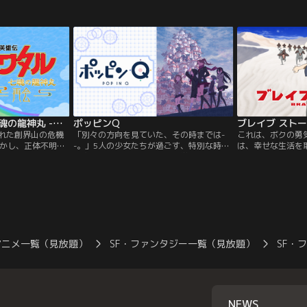
の夢を諦め、怪獣
れず能力を駆使し、順風満帆な学園生活を
た。さらに、戦闘
。「二人で怪獣を
送る乙坂有字。そんな彼の前に突如現れる
最低ランクだと判
う誓い合った幼な
少女、友利奈緒。彼女との出会いにより、
るため、さまざま
白ミナの活躍と、
暴かれる特殊能力者の宿命。それは麻枝准
すると、行く先々
川レノとの出会い
が描く、青春を駆け巡る能力者たちの物語-
の才能で大活躍！
い始めるカフカ。
-。
のあらゆる分野の適
だったのだ…！し
くそのことに気づ
話”と勘違い。無
果ては国まで救っ
パーティをクビに
魔神英雄伝ワタル 七魂の龍神丸 -再会-
ポッピンQ
ブレイブ スト
て旅をする。--こ
（？）話”。
訪れた創界山の危機
「別々の方向を見ていた、その時までは-
これは、ボクの勇
かし、正体不明の
-。」5人の少女たちが過ごす、特別な時間
は、幸せな生活を
いで、龍神丸がバ
の物語。春、卒業を控えた中学3年生の伊
の世界へと足を踏
！絶望するワタル
純（いすみ）は悩んでいた。不本意な成績
作はベストセラー
く。自分はまだ、
で終わってしまった陸上の県大会。あの時
ファンタジー小説
いる、と。そして
出せなかったパーソナル・ベストを出した
界」（ヴィジョン
まの創界山を目に
い。このままでは東京へ転校なんてできな
人公ワタルの声に
の見る夢』とも呼
い。伊純は、毎日放課後にタイムを測って
を違和感なく演じ
ないどこか…。
いた。だが、そんな伊純の行動は…。
ネル】
アニメ一覧（見放題）
SF・ファンタジー一覧（見放題）
SF・
NEWS