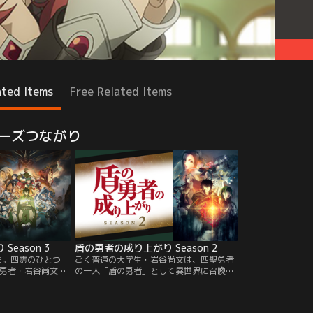
ated Items
Free Related Items
ーズつながり
eason 3
盾の勇者の成り上がり Season 2
ISING。四霊のひとつ
ごく普通の大学生・岩谷尚文は、四聖勇者
勇者・岩谷尚文
の一人「盾の勇者」として異世界に召喚さ
活の元凶であるキ
れる。冤罪によって数々の迫害に遭いなが
マルクへ帰還す
らも、大切な仲間であるラフタリア、フィ
霊「鳳凰」との戦
ーロ、メルティと力を合わせ、世界を脅か