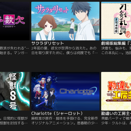
霊亀騒動で失態を
す災厄「波」から人々を守ってきた。尚文
、尚文の持つ領地
はその活躍とメルロマルク女王の助力によ
だった。
って名誉を回復し、自らの領地を獲得。再
び訪れる波に対抗するため…。
サクラダリセット
劇場版総集編『刀
数派が失われる”--
2年前の夏、彼女が世界から消えた。あの
決意も、悩みも、
始まる。マンガア
日を取り戻すために、僕らは何度でも「リ
この本丸に--。池
て連載中の、宮川大
セット」する。住人の半数が特別な能力を
大和守安定が修行
「多数欠」がついに
持つ街、咲良田。過去に体験したすべての
丸”。その直後、
記憶を思い出すことができる【記憶保持】
光は、部屋に残され
の能力を持つ浅井ケイと、世界を最大3日
分巻き戻す能力【リセット】を持つ春埼美
空。過去に起こった“悲しみ”を消すため
に、少年と少女は時を駆け巡り世界を変え
ていく。
Charlotte（シャーロット）
。日常的に怪獣が
麻枝准が原作・脚本を手掛ける、完全新作
英雄パーティで雑
怪獣を討伐する
オリジナルアニメーション。思春期の少年
少年・クルトは、
を志していた日比
少女のごく一部に発症する特殊能力。人知
から」とパーティ