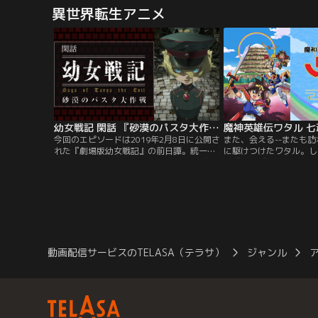
を示す存在。この「陰の実力者」に憧れ、
野カフカは、いつしかそ
異世界転生アニメ
日々モブとして目立たず生活しながら、力
専門清掃業で働いていた
を求めて修業していた少年は、事故で命を
全滅させよう」かつてそ
失い、異世界に転生した。シド・カゲノー
じみの第3部隊隊長・亜
として生まれ変わった少年は、これを幸い
防衛隊を目指す後輩・市
と異世界で「陰の実力者」設定を楽し
をきっかけに再び夢を追
む…。
幼女戦記 閑話 『砂漠のパスタ大作戦』
今回のエピソードは2019年2月8日に公開さ
また、会える--またも
れた『劇場版幼女戦記』の前日譚。統一暦
に駆けつけたワタル。し
1925年。ターニャ率いる第二○三航空魔導
敵『ドバズダー』との戦
大隊は最前線たる南方砂漠での戦いを強い
ラバラになってしまった
られていた。過酷な現場に食料面で少しで
のもとに龍神丸の声が届
も配慮をしようと、レルゲン大佐が戦場に
辛うじてその命を繋いで
送付したのはなんと乾燥パスタ。ただでさ
夢の中でワタルは、逆さ
え水不足な状況下で…。
する。『無想界山』『龍
ばれるそれは、ここでは
【提供：バンダイチャン
動画配信サービスのTELASA（テラサ）
ジャンル