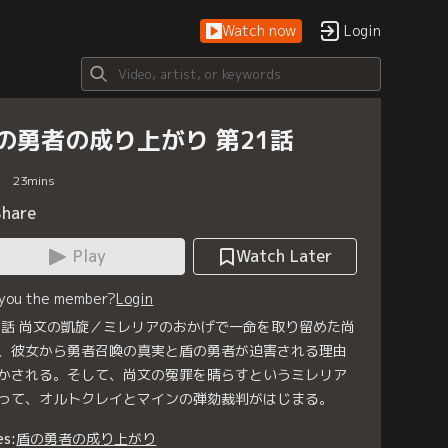
Watch now
Login
の勇者の成り上がり 第21話
23
mins
Share
Play
Watch Later
 you the member?
Login
1話 尚文の凱旋／ミレリアのおかげで一命を取り留めた尚
、彼女から勇者召喚の真実と盾の勇者が迫害される理由
かされる。そして、尚文の冤罪を晴らすというミレリア
って、オルトクレイとマインの弾劾裁判がはじまる。
es:
盾の勇者の成り上がり