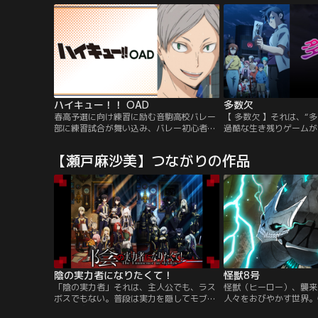
識され…クテンロウという国の刺客に命を
いに備えようとするが、
狙われてしまう。尚文はクテンロウと話を
演じた三勇者は行方不明
つけるため、唯一連絡船の出ている、亜人
も戦力に不安が残る状況
の国シルトヴェルトを訪れる。盾の勇者を
信仰する亜人たちに熱烈に歓迎されるが、
シルトヴェルトも一枚岩ではなく、尚文一
行を歓迎しない者もいた。そして、クテン
ロウもまた政情不安を抱え、ラフタリアが
革命の旗印に祭り上げられていく。混迷を
ハイキュー！！ OAD
多数欠
極める情勢の中、尚文は仲間を導く光とな
るか--。
春高予選に向け練習に励む音駒高校バレー
【 多数欠 】それは、“多
部に練習試合が舞い込み、バレー初心者の
過酷な生き残りゲームが
リエーフが出ることに！
プリ「GANMA！」に
河によるWEBコミック
【瀬戸麻沙美】つながりの作品
TVアニメ化！
陰の実力者になりたくて！
怪獣8号
「陰の実力者」それは、主人公でも、ラス
怪獣（ヒーロー）、襲来
ボスでもない。普段は実力を隠してモブに
人々をおびやかす世界。
徹し、物語に陰ながら介入して密かに実力
「日本防衛隊」への入隊