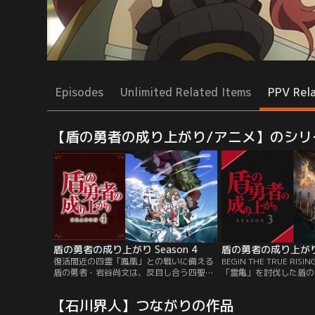
Episodes
Unlimited Related Items
PPV Rel
【盾の勇者の成り上がり/アニメ】のシリ
盾の勇者の成り上がり Season 4
盾の勇者の成り上がり S
復活間近の四霊「鳳凰」との戦いに備える
BEGIN THE TRUE R
盾の勇者・岩谷尚文は、反目し合う四聖勇
「霊亀」を討伐した盾の
者の力を合わせるべく、三勇者と対峙し、
は、別の異世界で霊亀復
そして和解へと至った。しかしラフタリア
ョウを打ち倒し、メルロ
【石川界人】つながりの作品
が、誤解から王位を継承する意識ありと認
る。復活間近の新たな四