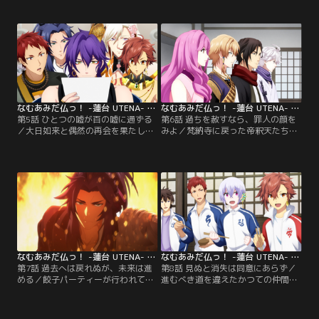
一緒にいる弟の勢至菩薩にあると考
らによって梵納寺に運ばれ、傷の手
えた梵天は、少し距離を置くように
当ては薬師如来に委ねられた。今ま
と提案する。しかし、姿を見せない
でとは違う凶悪な煩悩が現れたこと
弟を心配した観音菩薩は、その所在
で、大日如来を再び梵納寺に呼び戻
を帝釈天に探らせる。一方、勢至菩
すことが決まるも行方が分からな
薩は、煩悩を追跡していた弥勒菩薩
い。大日如来の捜索に、外の世界に
と行動をともにしていて--。【提
詳しい地蔵菩薩と大日如来の化身で
供：バンダイチャンネル】
ある…。【提供：バンダイチャンネ
ル】
なむあみだ仏っ！ -蓮台 UTENA- 第05話
なむあみだ仏っ！ -蓮台 UTENA- 第06話
第5話 ひとつの嘘が百の嘘に通ずる
第6話 過ちを赦すなら、罪人の顔を
／大日如来と偶然の再会を果たした
みよ／梵納寺に戻った帝釈天たち。
帝釈天と梵天。これで一安心と思い
大日如来は、仏たちにマーラの罠に
きや、大日如来は梵納寺に帰ること
はまり輪光を失ったことを告白す
を拒む。必死に説得を試みる中、梵
る。仏たちは輪光の欠片探しに追わ
天の提案で、事態は思わぬ方向へと
れることに……。そんな時、帝釈天
動き出す。そして、どうやら大日如
と梵天は、阿弥陀如来から「釈迦如
来には帰りたくない『ある理由』が
来が抱える悩みの理由」を探るよう
あるようで--。【提供：バンダイチ
命じられる。そんな中、記憶力に長
ャンネル】
ける虚空蔵菩薩から興味深い話を聞
いて--。【提供：バンダイチャンネ
ル】
なむあみだ仏っ！ -蓮台 UTENA- 第07話
なむあみだ仏っ！ -蓮台 UTENA- 第08話
第7話 過去へは戻れぬが、未来は進
第8話 見ぬと消失は同意にあらず／
める／餃子パーティーが行われてい
進むべき道を違えたかつての仲間、
る最中、帝釈天が突如、梵納寺から
阿修羅との激闘の末、深い傷を負っ
姿を消す。帝釈天が向かう先には阿
た帝釈天。薬師如来の懸命な手当の
修羅がいた。帝釈天。帝釈天から目
おかげで傷は癒えるもどこか元気が