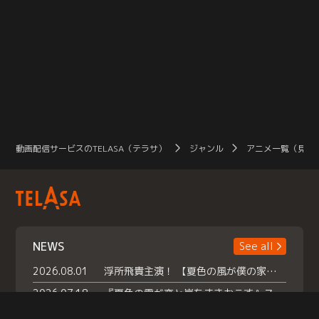
動画配信サービスのTELASA（テラサ）
ジャンル
アニメ一覧（見放
NEWS
See all
2026.08.01
浮所飛貴主演！ 【夏色の風が僕の家にやってきた】 本日よりテラサで独占配信スタート！
2026.07.18
『夏色の雲が恋と嵐をまきおこす』スペシャルメイキング 【Part1】2026年７月18日（土）23時30分～配信スタート！話題のシーンの裏側を大公開！豪華キャスト大集合！ 『武宮家 真夏の家族会議』開催！
2026.07.15
救命医・遥（今田）の《心揺さぶる過去》や、 麻酔科医・権野（船越英一郎）の《謎多きプライベート》など… 《知られざるエピソード》を独占配信！