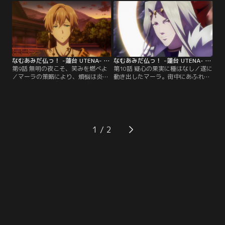
を離したことを悔やむ梵天は釈迦如
ない。そんな帝釈天の態度に梵天は
来の力を借りて、彼を追う。対決す
やきもきしている。一方仏たちは、
る阿修羅と帝釈天。彼らを切り裂い
これ以上マーラの力を増大させぬよ
た悲しい過去とは……？【提供：バ
うに手分けして輪光を探しに向かっ
ンダイチャンネル】
て--。【提供：バンダイチャンネ
ル】
なむあみだ仏っ！ -蓮台 UTENA- 第09話
なむあみだ仏っ！ -蓮台 UTENA- 第10話
第9話 無明の夜こそ、笑みを燃べよ
第10話 疑心の果実に種はなし／遂に
／マーラの策略により、煩悩は炎と
動き出したマーラ。街中にあふれる
ともに本堂へと広がり、梵納寺は破
煩悩から、人々を避難させる仏た
壊された。残りの輪光をも失い愕然
ち。一方、アジトに辿り着いた帝釈
とする一同。煩悩に背後から襲われ
天と梵天は、行方知らずの釈迦如来
た釈迦如来の姿はどこにもなく、仏
を見つけるが、溢れ出すマーラの煩
たちに不安がよぎるが、釈迦如来が
悩に今にも飲み込まれそうである。
残した「やるべきことをキチンと
更に二人の前には、赤い目を光らし
1
ね」という伝言の通り、梵納寺の再
自我を失った阿修羅が立ち塞がり-
建に動く。【提供：バンダイチャン
-。【提供：バンダイチャンネル】
ネル】