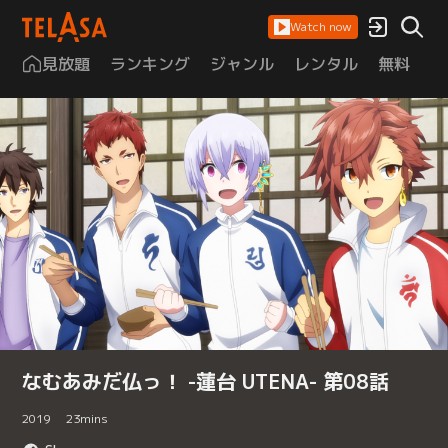
Watch now
見放題
ランキング
ジャンル
レンタル
無料
は
なむあみだ仏っ！ -蓮台 UTENA- 第08話
2019
23
mins