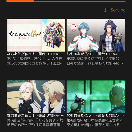
Sorting
なむあみだ仏っ！ -蓮台 UTENA- 第01話
なむあみだ仏っ！ -蓮台 UTENA- 第02話
第1話／煩悩を、浄化せよ。人々を
第2話 友に勝る財宝なし／平穏な
救うため煩悩に立ち向かう！現世に
日々が続き、おとなしく梵納寺に待
降臨した仏様のドタバタ共同生
機する帝釈天と梵天だが、お互い顔
活！？釈迦如来の使命を受け、現世
を合わせれば揉めてばかりいる。そ
に降臨した帝釈天と梵天。その使命
んなある日、帝釈天は普賢菩薩から
とは、煩悩の化身・マーラから人々
「梵納寺には【普賢菩薩派】と【文
を守ることだった！彼らは釈迦如来
殊菩薩派】があり、菩薩たちはいず
率いる十三尊の仏たちと共に梵納寺
れかの派閥に属している」と聞かさ
で共同生活を始める。顔を合わせて
れて--。【提供：バンダイチャンネ
は反発しあってばかりの帝釈天と梵
ル】
天。過去に起きた…。【提供：バン
ダイチャンネル】
なむあみだ仏っ！ -蓮台 UTENA- 第03話
なむあみだ仏っ！ -蓮台 UTENA- 第04話
第3話 当然の陰に咲く花を見よ／梵
第4話 地に足つかねば願い達せず／
納寺の台所を取り仕切る観音菩薩が
突如現れた煩悩に腹部を貫かれる梵
頭を抱えている。その原因がいつも
天。弥勒菩薩、観音菩薩、勢至菩薩