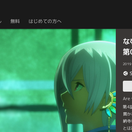
ル
無料
はじめての方へ
な
第
2019
Are
第4
貫か
納寺
とは