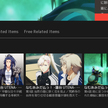
に呼
索に
る…
Seri
ated Items
Free Related Items
なむあみだ仏っ！ -蓮台 UTENA- 第02話
なむあみだ仏っ！ -蓮台 UTENA- 第03話
し／平穏な日々が続
第3話 当然の陰に咲く花を見よ／梵納寺の
第4話 地に足つ
待機する帝釈天と
台所を取り仕切る観音菩薩が頭を抱えてい
れた煩悩に腹部を
わせれば揉めてば
る。その原因がいつも一緒にいる弟の勢至
薩、観音菩薩、勢
、帝釈天は普賢菩
菩薩にあると考えた梵天は、少し距離を置
に運ばれ、傷の手
賢菩薩派】と【文
くようにと提案する。しかし、姿を見せな
れた。今までとは