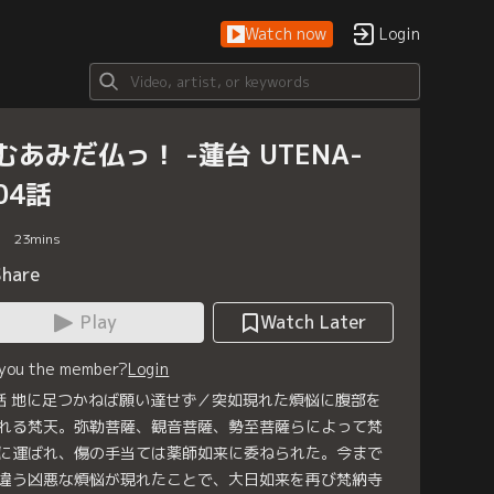
Watch now
Login
むあみだ仏っ！ -蓮台 UTENA-
04話
23
mins
Share
Play
Watch Later
 you the member?
Login
話 地に足つかねば願い達せず／突如現れた煩悩に腹部を
れる梵天。弥勒菩薩、観音菩薩、勢至菩薩らによって梵
に運ばれ、傷の手当ては薬師如来に委ねられた。今まで
違う凶悪な煩悩が現れたことで、大日如来を再び梵納寺