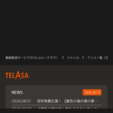
動画配信サービスのTELASA（テラサ）
ジャンル
アニメ一覧（見放
NEWS
See all
2026.08.01
浮所飛貴主演！ 【夏色の風が僕の家にやってきた】 本日よりテラサで独占配信スタート！
2026.07.18
『夏色の雲が恋と嵐をまきおこす』スペシャルメイキング 【Part1】2026年７月18日（土）23時30分～配信スタート！話題のシーンの裏側を大公開！豪華キャスト大集合！ 『武宮家 真夏の家族会議』開催！