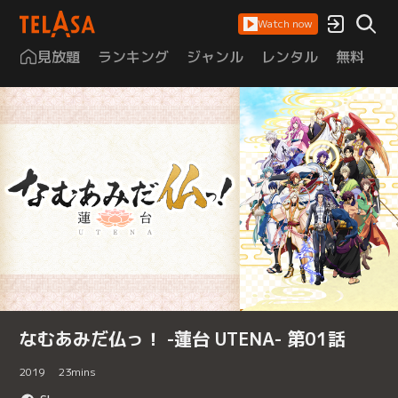
Watch now
見放題
ランキング
ジャンル
レンタル
無料
は
なむあみだ仏っ！ -蓮台 UTENA- 第01話
2019
23
mins