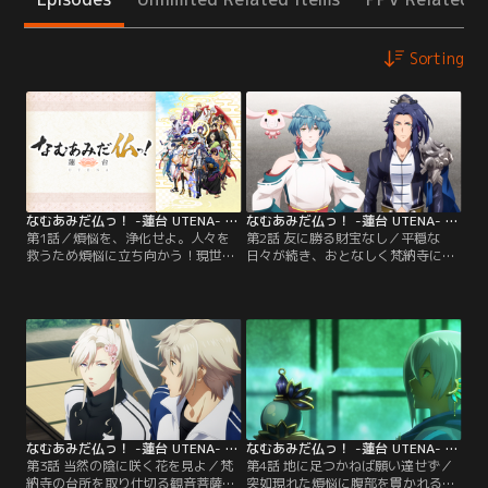
Sorting
なむあみだ仏っ！ -蓮台 UTENA- 第01話
なむあみだ仏っ！ -蓮台 UTENA- 第02話
第1話／煩悩を、浄化せよ。人々を
第2話 友に勝る財宝なし／平穏な
救うため煩悩に立ち向かう！現世に
日々が続き、おとなしく梵納寺に待
降臨した仏様のドタバタ共同生
機する帝釈天と梵天だが、お互い顔
活！？釈迦如来の使命を受け、現世
を合わせれば揉めてばかりいる。そ
に降臨した帝釈天と梵天。その使命
んなある日、帝釈天は普賢菩薩から
とは、煩悩の化身・マーラから人々
「梵納寺には【普賢菩薩派】と【文
を守ることだった！彼らは釈迦如来
殊菩薩派】があり、菩薩たちはいず
率いる十三尊の仏たちと共に梵納寺
れかの派閥に属している」と聞かさ
で共同生活を始める。顔を合わせて
れて--。【提供：バンダイチャンネ
は反発しあってばかりの帝釈天と梵
ル】
天。過去に起きた…。【提供：バン
ダイチャンネル】
なむあみだ仏っ！ -蓮台 UTENA- 第03話
なむあみだ仏っ！ -蓮台 UTENA- 第04話
第3話 当然の陰に咲く花を見よ／梵
第4話 地に足つかねば願い達せず／
納寺の台所を取り仕切る観音菩薩が
突如現れた煩悩に腹部を貫かれる梵