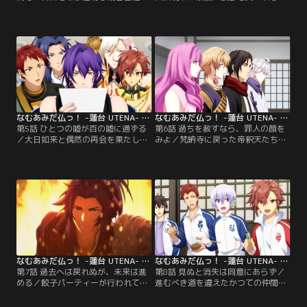
頭を抱えている。その原因がいつも
天。弥勒菩薩、観音菩薩、勢至菩薩
一緒にいる弟の勢至菩薩にあると考
らによって梵納寺に運ばれ、傷の手
えた梵天は、少し距離を置くように
当ては薬師如来に委ねられた。今ま
と提案する。しかし、姿を見せない
でとは違う凶悪な煩悩が現れたこと
弟を心配した観音菩薩は、その所在
で、大日如来を再び梵納寺に呼び戻
を帝釈天に探らせる。一方、勢至菩
すことが決まるも行方が分からな
薩は、煩悩を追跡していた弥勒菩薩
い。大日如来の捜索に、外の世界に
と行動をともにしていて--。【提
詳しい地蔵菩薩と大日如来の化身で
供：バンダイチャンネル】
ある…。【提供：バンダイチャンネ
ル】
なむあみだ仏っ！ -蓮台 UTENA- 第05話
なむあみだ仏っ！ -蓮台 UTENA- 第06話
第5話 ひとつの嘘が百の嘘に通ずる
第6話 過ちを赦すなら、罪人の顔を
／大日如来と偶然の再会を果たした
みよ／梵納寺に戻った帝釈天たち。
帝釈天と梵天。これで一安心と思い
大日如来は、仏たちにマーラの罠に
きや、大日如来は梵納寺に帰ること
はまり輪光を失ったことを告白す
を拒む。必死に説得を試みる中、梵
る。仏たちは輪光の欠片探しに追わ
天の提案で、事態は思わぬ方向へと
れることに……。そんな時、帝釈天
動き出す。そして、どうやら大日如
と梵天は、阿弥陀如来から「釈迦如
来には帰りたくない『ある理由』が
来が抱える悩みの理由」を探るよう
あるようで--。【提供：バンダイチ
命じられる。そんな中、記憶力に長
ャンネル】
ける虚空蔵菩薩から興味深い話を聞
いて--。【提供：バンダイチャンネ
ル】
なむあみだ仏っ！ -蓮台 UTENA- 第07話
なむあみだ仏っ！ -蓮台 UTENA- 第08話
第7話 過去へは戻れぬが、未来は進
第8話 見ぬと消失は同意にあらず／
める／餃子パーティーが行われてい
進むべき道を違えたかつての仲間、
る最中、帝釈天が突如、梵納寺から
阿修羅との激闘の末、深い傷を負っ
姿を消す。帝釈天が向かう先には阿
た帝釈天。薬師如来の懸命な手当の