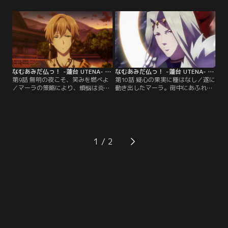
修羅がいた。帝釈天。帝釈天から目
おかげで傷は癒えるもどこか元気が
を離したことを悔やむ梵天は釈迦如
ない。そんな帝釈天の態度に梵天は
来の力を借りて、彼を追う。対決す
やきもきしている。一方仏たちは、
る阿修羅と帝釈天。彼らを切り裂い
これ以上マーラの力を増大させぬよ
た悲しい過去とは……？【提供：バ
うに手分けして輪光を探しに向かっ
ンダイチャンネル】
て--。【提供：バンダイチャンネ
ル】
なむあみだ仏っ！ -蓮台 UTENA- 第09話
なむあみだ仏っ！ -蓮台 UTENA- 第10話
第9話 無明の夜こそ、笑みを燃べよ
第10話 疑心の果実に種はなし／遂に
／マーラの策略により、煩悩は炎と
動き出したマーラ。街中にあふれる
ともに本堂へと広がり、梵納寺は破
煩悩から、人々を避難させる仏た
壊された。残りの輪光をも失い愕然
ち。一方、アジトに辿り着いた帝釈
とする一同。煩悩に背後から襲われ
天と梵天は、行方知らずの釈迦如来
た釈迦如来の姿はどこにもなく、仏
を見つけるが、溢れ出すマーラの煩
たちに不安がよぎるが、釈迦如来が
悩に今にも飲み込まれそうである。
残した「やるべきことをキチンと
更に二人の前には、赤い目を光らし
1
ね」という伝言の通り、梵納寺の再
自我を失った阿修羅が立ち塞がり-
建に動く。【提供：バンダイチャン
-。【提供：バンダイチャンネル】
ネル】