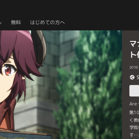
ル
無料
はじめての方へ
マ
ト
2018
Are
第1
く教
学院
す…