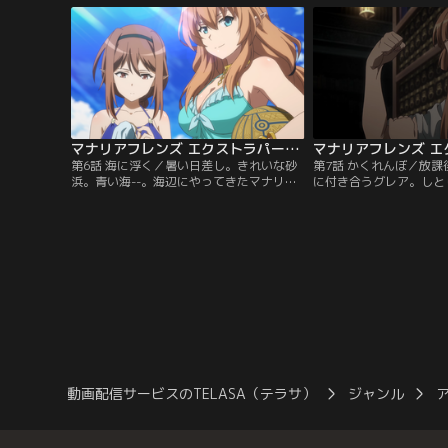
新入生のルゥがアンに助けを求めてく
えエクストラパートを付
る…。放送版に加えエクストラパートを付
けた特別版です。
マナリアフレンズ エクストラパート付 第06話
第6話 海に浮く／暑い日差し。きれいな砂
第7話 かくれんぼ／放
浜。青い海--。海辺にやってきたマナリア
に付き合うグレア。しと
魔法学院の面々。全生徒が注目する中、ビ
中、図書館はいつの間に
ーチストライクで熾烈な戦いを繰り広げる
ていて、アンの提案でふ
ハンナ＆ポピー組とリーズ＆ルゥ組。アン
をすることにする。放送
とグレアは2人だけで森の中を歩いてい
ラパートを付けた特別版
た…。放送版に加えエクストラパートを付
けた特別版です。
動画配信サービスのTELASA（テラサ）
ジャンル