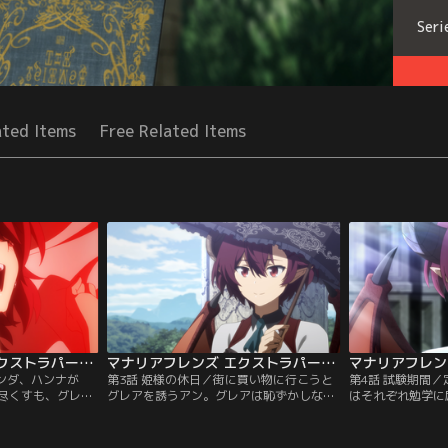
Seri
ated Items
Free Related Items
マナリアフレンズ エクストラパート付 第02話
マナリアフレンズ エクストラパート付 第03話
ランダ、ハンナが
第3話 姫様の休日／街に買い物に行こうと
第4話 試験期間
尽くすも、グレア
グレアを誘うアン。グレアは恥ずかしなが
はそれぞれ勉学に
かわない。ベッド
らもアンと一緒に、街に繰り出す。いろい
験勉強で忙しく、
ア。アンはグレア
ろなお店を巡り、マナリア魔法学院の休日
は、グレアと出会
する。放送版に加
を堪能する2人。裏路地で見つけた怪しい
す…。放送版に加