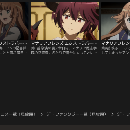
けた特別版です。
お店をのぞいてみることにする…。放送版
けた特別版です。
に加えエクストラパートを付けた特別版で
す。
マナリアフレンズ エクストラパート付 第07話
マナリアフレンズ エクストラパート付 第08話
課後、アンの図書係
第8話 祭演の裏／今日は、マナリア魔法学
第9話 或る日…
しとと雨が降る
院の学院祭。ふたりで舞台に立つことにな
してしまったアン
か人気がなくなっ
った王子役のアンと王女役のグレア。緊張
反して喧嘩は長引
たりはかくれんぼ
するグレア王女を落ち着かせようとするア
ひとりになった時
版に加えエクスト
ン王子。いま、祭演の幕が上がる。
ばかりで…。放送
です。
トを付けた特別版
アニメ一覧（見放題）
SF・ファンタジー一覧（見放題）
SF・