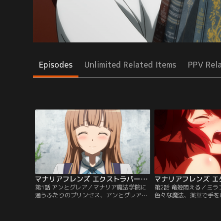
Episodes
Unlimited Related Items
PPV Rel
マナリアフレンズ エクストラパート付 第01話
第1話 アンとグレア／マナリア魔法学院に
第2話 竜姫悶える／ミ
通うふたりのプリンセス、アンとグレア。
色々な魔法、薬草で手を
学院でグレアを見つけるやいなや駆け寄る
の容体は一向に快方に向
アンとまだ少し打ち解けない様子のグレ
で苦痛からか悶えるグレ
ア。ふたりで朝食をとっていると、突然、
を救うため、学院を奔走