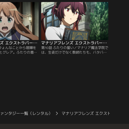
す。
マナリアフレンズ エクストラパート付 第09話
マナリアフレンズ エクストラパート付 第10話（最終話）
／ひょんなことから喧嘩を
第10話 ふたりの誓い／マナリア魔法学院で
とグレア。ふたりの意に
は、生徒だけでなく教師たちも、バタバタ
いてしまう。それでも、
と帰省の準備をしている。休暇中、学院に
に思うのはお互いのこと
残るグレアに、王宮に帰るアンはあるもの
版に加えエクストラパー
を手渡す…。
です。
ファンタジー一覧（レンタル）
マナリアフレンズ エクストラパート