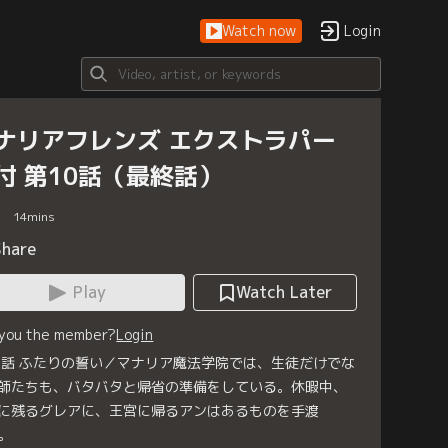
Watch now
Login
ナリアフレンズ エクストラパー
付 第10話（最終話）
14
mins
Share
Play
Watch Later
 you the member?
Login
0話 ふたりの誓い／マナリア魔法学院では、生徒だけでな
師たちも、バタバタと帰省の準備をしている。休暇中、
に残るグレアに、王宮に帰るアンはあるものを手渡
。