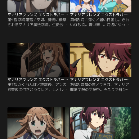
マナリアフレンズ エクストラパート付 第05話
マナリアフレンズ エクストラパート付 第06話
第5話 学院陥落／突如、魔物に襲撃
第6話 海に浮く／暑い日差し。きれ
されるマナリア魔法学院。生徒会長
いな砂浜。青い海--。海辺にやって
のハンナは、必死に学院を防衛しよ
きたマナリア魔法学院の面々。全生
うとするが、魔物の進行を防ぐこと
徒が注目する中、ビーチストライク
ができずにいた。放送版に加えエク
で熾烈な戦いを繰り広げるハンナ＆
ストラパートを付けた特別版です。
ポピー組とリーズ＆ルゥ組。アンと
グレアは2人だけで森の中を歩いて
いた…。放送版に加えエクストラパ
ートを付けた特別版です。
マナリアフレンズ エクストラパート付 第07話
マナリアフレンズ エクストラパート付 第08話
第7話 かくれんぼ／放課後、アンの
第8話 祭演の裏／今日は、マナリア
図書係に付き合うグレア。しとしと
魔法学院の学院祭。ふたりで舞台に
と雨が降る中、図書館はいつの間に
立つことになった王子役のアンと王
か人気がなくなっていて、アンの提
女役のグレア。緊張するグレア王女
案でふたりはかくれんぼをすること
を落ち着かせようとするアン王子。
にする。放送版に加えエクストラパ
いま、祭演の幕が上がる。
ートを付けた特別版です。