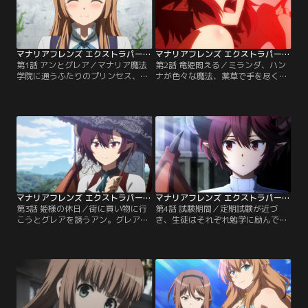
マナリアフレンズ エクストラパート付 第01話
マナリアフレンズ エクストラパート付 第02話
第1話 アンとグレア／マナリア魔法
第2話 竜姫悶える／ミランダ、ハン
学院に通うふたりのプリンセス、ア
ナが色々な魔法、薬草で手を尽くす
ンとグレア。学院でグレアを見つけ
も、グレアの容体は一向に快方に向
るやいなや駆け寄るアンとまだ少し
かわない。ベッドで苦痛からか悶え
打ち解けない様子のグレア。ふたり
るグレア。アンはグレアを救うた
で朝食をとっていると、突然、新入
め、学院を奔走する。放送版に加え
生のルゥがアンに助けを求めてく
エクストラパートを付けた特別版で
る…。放送版に加えエクストラパー
す。
トを付けた特別版です。
マナリアフレンズ エクストラパート付 第03話
マナリアフレンズ エクストラパート付 第04話
第3話 姫様の休日／街に買い物に行
第4話 試験期間／定期試験が近づ
こうとグレアを誘うアン。グレアは
き、生徒はそれぞれ勉学に励んでい
恥ずかしながらもアンと一緒に、街
る。グレアも試験勉強で忙しく、一
に繰り出す。いろいろなお店を巡
緒にいられないアンは、グレアと出
り、マナリア魔法学院の休日を堪能
会ったときのことを思い出す…。放
する2人。裏路地で見つけた怪しい
送版に加えエクストラパートを付け
お店をのぞいてみることにする…。
た特別版です。
放送版に加えエクストラパートを付
けた特別版です。