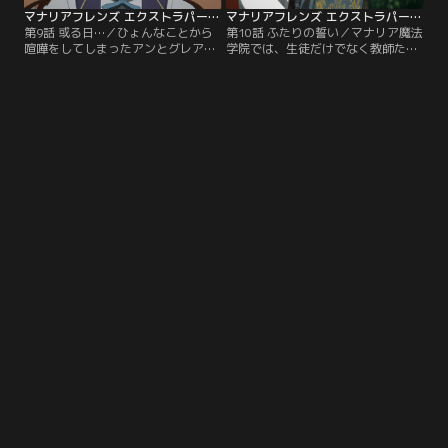
マナリアフレンズ エクストラパート付 第09話
マナリアフレンズ エクストラパート付 第10話（最終話）
第9話 或る日…／ひょんなことから
第10話 ふたりの誓い／マナリア魔法
喧嘩をしてしまったアンとグレア。
学院では、生徒だけでなく教師たち
ふたりの意に反して喧嘩は長引いて
も、バタバタと帰省の準備をしてい
しまう。それでも、ひとりになった
る。休暇中、学院に残るグレアに、
時に思うのはお互いのことばかり
王宮に帰るアンはあるものを手渡
で…。放送版に加えエクストラパー
す…。
トを付けた特別版です。