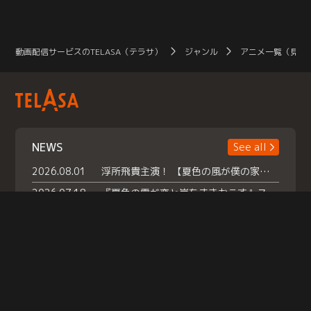
動画配信サービスのTELASA（テラサ）
ジャンル
アニメ一覧（見放
NEWS
See all
2026.08.01
浮所飛貴主演！ 【夏色の風が僕の家にやってきた】 本日よりテラサで独占配信スタート！
2026.07.18
『夏色の雲が恋と嵐をまきおこす』スペシャルメイキング 【Part1】2026年７月18日（土）23時30分～配信スタート！話題のシーンの裏側を大公開！豪華キャスト大集合！ 『武宮家 真夏の家族会議』開催！
2026.07.15
救命医・遥（今田）の《心揺さぶる過去》や、 麻酔科医・権野（船越英一郎）の《謎多きプライベート》など… 《知られざるエピソード》を独占配信！