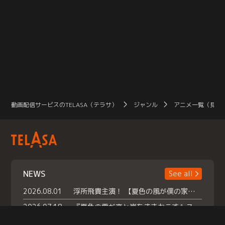
動画配信サービスのTELASA（テラサ）
ジャンル
アニメ一覧（見放
NEWS
See all
2026.08.01
浮所飛貴主演！ 【夏色の風が僕の家にやってきた】 本日よりテラサで独占配信スタート！
2026.07.18
『夏色の雲が恋と嵐をまきおこす』スペシャルメイキング 【Part1】2026年７月18日（土）23時30分～配信スタート！話題のシーンの裏側を大公開！豪華キャスト大集合！ 『武宮家 真夏の家族会議』開催！
2026.07.15
救命医・遥（今田）の《心揺さぶる過去》や、 麻酔科医・権野（船越英一郎）の《謎多きプライベート》など… 《知られざるエピソード》を独占配信！