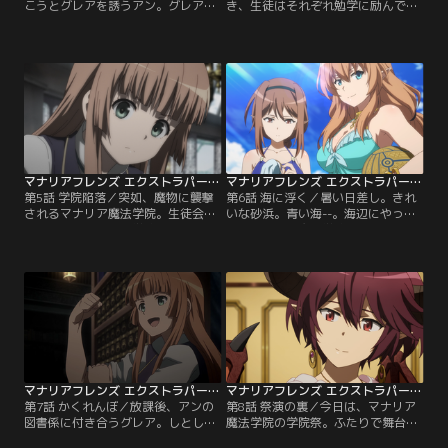
こうとグレアを誘うアン。グレアは
き、生徒はそれぞれ勉学に励んでい
恥ずかしながらもアンと一緒に、街
る。グレアも試験勉強で忙しく、一
に繰り出す。いろいろなお店を巡
緒にいられないアンは、グレアと出
り、マナリア魔法学院の休日を堪能
会ったときのことを思い出す…。放
する2人。裏路地で見つけた怪しい
送版に加えエクストラパートを付け
お店をのぞいてみることにする…。
た特別版です。
放送版に加えエクストラパートを付
けた特別版です。
マナリアフレンズ エクストラパート付 第05話
マナリアフレンズ エクストラパート付 第06話
第5話 学院陥落／突如、魔物に襲撃
第6話 海に浮く／暑い日差し。きれ
されるマナリア魔法学院。生徒会長
いな砂浜。青い海--。海辺にやって
のハンナは、必死に学院を防衛しよ
きたマナリア魔法学院の面々。全生
うとするが、魔物の進行を防ぐこと
徒が注目する中、ビーチストライク
ができずにいた。放送版に加えエク
で熾烈な戦いを繰り広げるハンナ＆
ストラパートを付けた特別版です。
ポピー組とリーズ＆ルゥ組。アンと
グレアは2人だけで森の中を歩いて
いた…。放送版に加えエクストラパ
ートを付けた特別版です。
マナリアフレンズ エクストラパート付 第07話
マナリアフレンズ エクストラパート付 第08話
第7話 かくれんぼ／放課後、アンの
第8話 祭演の裏／今日は、マナリア
図書係に付き合うグレア。しとしと
魔法学院の学院祭。ふたりで舞台に
と雨が降る中、図書館はいつの間に
立つことになった王子役のアンと王