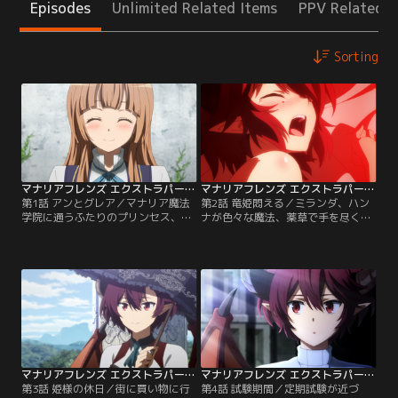
Episodes
Unlimited Related Items
PPV Related I
Sorting
マナリアフレンズ エクストラパート付 第01話
マナリアフレンズ エクストラパート付 第02話
第1話 アンとグレア／マナリア魔法
第2話 竜姫悶える／ミランダ、ハン
学院に通うふたりのプリンセス、ア
ナが色々な魔法、薬草で手を尽くす
ンとグレア。学院でグレアを見つけ
も、グレアの容体は一向に快方に向
るやいなや駆け寄るアンとまだ少し
かわない。ベッドで苦痛からか悶え
打ち解けない様子のグレア。ふたり
るグレア。アンはグレアを救うた
で朝食をとっていると、突然、新入
め、学院を奔走する。放送版に加え
生のルゥがアンに助けを求めてく
エクストラパートを付けた特別版で
る…。放送版に加えエクストラパー
す。
トを付けた特別版です。
マナリアフレンズ エクストラパート付 第03話
マナリアフレンズ エクストラパート付 第04話
第3話 姫様の休日／街に買い物に行
第4話 試験期間／定期試験が近づ