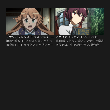
か人気がなくなっていて、アンの提
女役のグレア。緊張するグレア王女
案でふたりはかくれんぼをすること
を落ち着かせようとするアン王子。
にする。放送版に加えエクストラパ
いま、祭演の幕が上がる。
ートを付けた特別版です。
マナリアフレンズ エクストラパート付 第09話
マナリアフレンズ エクストラパート付 第10話（最終話）
第9話 或る日…／ひょんなことから
第10話 ふたりの誓い／マナリア魔法
喧嘩をしてしまったアンとグレア。
学院では、生徒だけでなく教師たち
ふたりの意に反して喧嘩は長引いて
も、バタバタと帰省の準備をしてい
しまう。それでも、ひとりになった
る。休暇中、学院に残るグレアに、
時に思うのはお互いのことばかり
王宮に帰るアンはあるものを手渡
で…。放送版に加えエクストラパー
す…。
トを付けた特別版です。