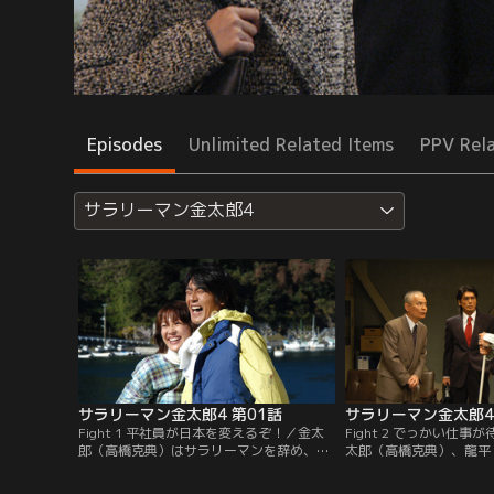
Episodes
Unlimited Related Items
PPV Rel
サラリーマン金太郎4
サラリーマン金太郎4 第01話
サラリーマン金太郎4
Fight 1 平社員が日本を変えるぞ！／金太
Fight 2 でっかい仕
郎（高橋克典）はサラリーマンを辞め、故
太郎（高橋克典）、龍平
郷で漁師として平穏に暮していた。そこに
太郎（高橋英樹）の3人
桃太郎（高橋英樹）が現れ、龍之介（津川
川雅彦）の残した株を武