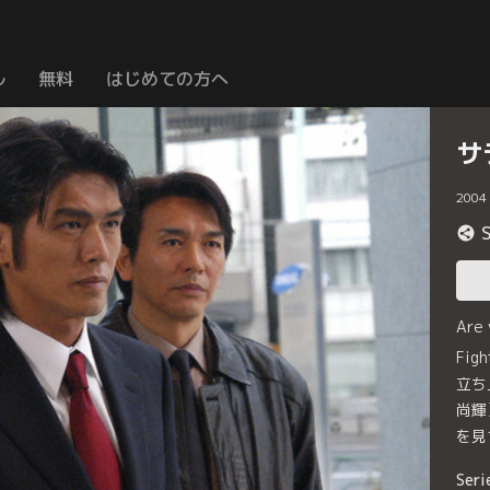
ル
無料
はじめての方へ
サ
2004
Are
Fi
立ち
尚輝
を見
Seri