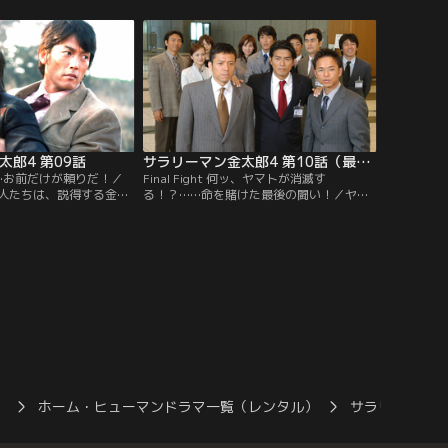
へ向かうが、住民は2人
典）は暴走族仲間に助けを依頼するが国家
投石してきて…。
的悪事が露見し…。
郎4 第09話
サラリーマン金太郎4 第10話（最終話）
絶命…お前だけが頼りだ！／
Final Fight 何ッ、ヤマトが消滅す
人たちは、説得する金太
る！？……命を賭けた最後の闘い！／ヤマ
ちに暴力を加える。円城
トを売却し、新会社の設立を企む円城寺
汚い嫌がらせにキレた麗
（内藤剛志）。金太郎（高橋克典）の仲
恋人の鷹司（保坂尚輝）
間、前田一郎（恵俊彰）と田中政和（勝村
政信）が海外から戻り、一丸となって動き
出す！
）
ホーム・ヒューマンドラマ一覧（レンタル）
サラリーマン金