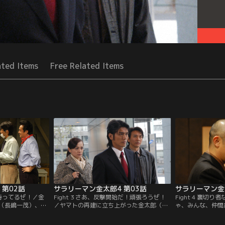
ated Items
Free Related Items
 第02話
サラリーマン金太郎4 第03話
サラリーマン金太
事が待ってるぜ！／金
Fight 3 さあ、反撃開始だ！頑張ろうぜ！
Fight 4 裏切
（長嶋一茂）、桃
／ヤマトの再建に立ち上がった金太郎（高
ゃ、みんな、仲間
は亡き龍之介（津
橋克典）たちを、社長の鷹司（保坂尚輝）
典）らのプロジェ
器にヤマトに乗り
が阻む。八方塞がりな状況の中、金太郎た
てキャンセルされ