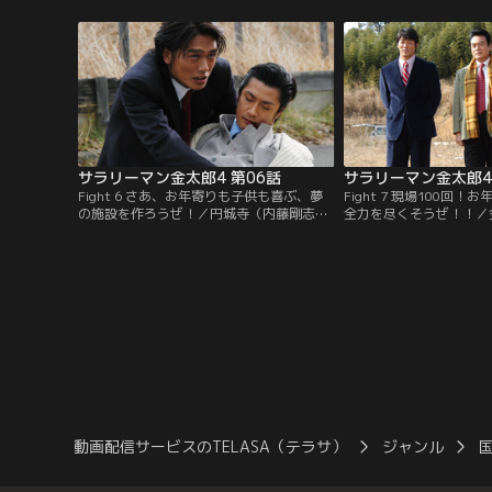
雅彦）に隠し子（長嶋一茂）がいると告
込み、リストラ対象者を
げ…。
が…。
サラリーマン金太郎4 第06話
サラリーマン金太郎4
Fight 6 さあ、お年寄りも子供も喜ぶ、夢
Fight 7 現場100回
の施設を作ろうぜ！／円城寺（内藤剛志）
全力を尽くそうぜ！！／
は、ヤマトを踏み台にし、政財界も巻き込
典）たちの計画を妨害す
んだ遷都計画を謀る。金太郎（高橋克典）
志）。そして、チームの
たちは人脈を駆使し、やっと尻尾を掴む。
いた黒川（秋野太作）が
だが、国家レベルの謀略に…。
と共に変わり果てた姿で
動画配信サービスのTELASA（テラサ）
ジャンル