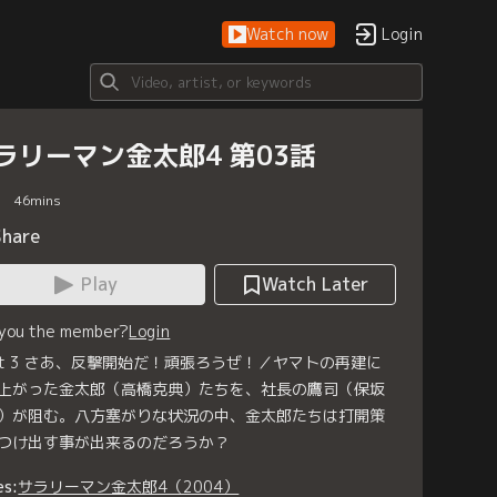
Watch now
Login
ラリーマン金太郎4 第03話
46
mins
Share
Play
Watch Later
 you the member?
Login
ght 3 さあ、反撃開始だ！頑張ろうぜ！／ヤマトの再建に
上がった金太郎（高橋克典）たちを、社長の鷹司（保坂
）が阻む。八方塞がりな状況の中、金太郎たちは打開策
つけ出す事が出来るのだろうか？
es:
サラリーマン金太郎4（2004）