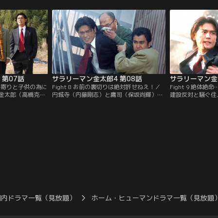
救おうとする
ちは打開策を見つけ出す事が出来るのだろ
一茂）は急ぎ故郷
うか？
に罵声を浴びせ、
 第07話
サラリーマン金太郎4 第08話
サラリーマン金太
！お年寄りと子供の為に
Fight 8 お前の裏切りは絶対許せねえ！／
Fight 9 絶体
金太郎（高橋克
円城寺（内藤剛志）と鷹司（保坂尚輝）の
建設反対と騒ぐ住
る円城寺（内藤剛
圧力で金太郎（高橋克典）の福祉施設の許
郎（高橋克典）た
顧問を期待されて
認可は取り消されたとの怪文書が届く。龍
寺（内藤剛志）の
加代（野際陽子）
平（長嶋一茂）はスキャンダルをネタに局
子（牧瀬里穂）は
現れ…。
長を…。
に…。
国内ドラマ一覧（見放題）
ホーム・ヒューマンドラマ一覧（見放題