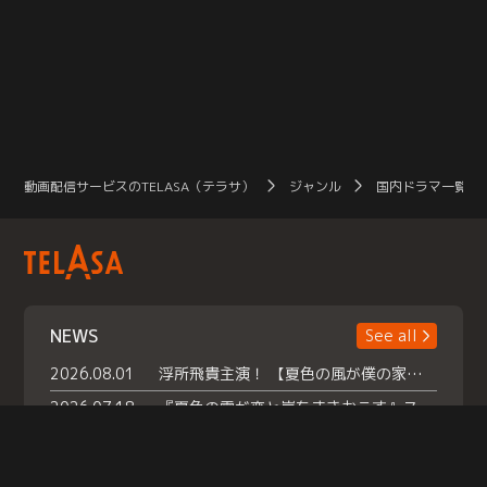
動画配信サービスのTELASA（テラサ）
ジャンル
国内ドラマ一覧（
NEWS
See all
2026.08.01
浮所飛貴主演！ 【夏色の風が僕の家にやってきた】 本日よりテラサで独占配信スタート！
2026.07.18
『夏色の雲が恋と嵐をまきおこす』スペシャルメイキング 【Part1】2026年７月18日（土）23時30分～配信スタート！話題のシーンの裏側を大公開！豪華キャスト大集合！ 『武宮家 真夏の家族会議』開催！
2026.07.15
救命医・遥（今田）の《心揺さぶる過去》や、 麻酔科医・権野（船越英一郎）の《謎多きプライベート》など… 《知られざるエピソード》を独占配信！