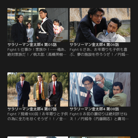
の鷹司（保坂尚輝）が阻む。八方塞
契約が直前で全てキャンセルされ
がりな状況の中、金太郎たちは打開
る。金太郎と龍平（長嶋一茂）は急
策を見つけ出す事が出来るのだろう
ぎ故郷へ向かうが、住民は2人に罵
か？
声を浴びせ、投石してきて…。
サラリーマン金太郎4 第05話
サラリーマン金太郎4 第06話
Fight 5 仕事か！家族か！……俺あ、
Fight 6 さあ、お年寄りも子供も喜
絶対家族だ！／桃太郎（高橋英樹）
ぶ、夢の施設を作ろうぜ！／円城寺
はプロジェクトへ融資を頼んだ銀行
（内藤剛志）は、ヤマトを踏み台に
頭取が襲われた事件を調べるが窮地
し、政財界も巻き込んだ遷都計画を
に陥る。金太郎（高橋克典）は暴走
謀る。金太郎（高橋克典）たちは人
族仲間に助けを依頼するが国家的悪
脈を駆使し、やっと尻尾を掴む。だ
事が露見し…。
が、国家レベルの謀略に…。
サラリーマン金太郎4 第07話
サラリーマン金太郎4 第08話
Fight 7 現場100回！お年寄りと子供
Fight 8 お前の裏切りは絶対許せね
の為に全力を尽くそうぜ！！／金太
え！／円城寺（内藤剛志）と鷹司
郎（高橋克典）たちの計画を妨害す
（保坂尚輝）の圧力で金太郎（高橋
る円城寺（内藤剛志）。そして、チ
克典）の福祉施設の許認可は取り消
ームの顧問を期待されていた黒川
されたとの怪文書が届く。龍平（長