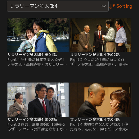
サラリーマン金太郎4
Sorting
サラリーマン金太郎4 第01話
サラリーマン金太郎4 第02話
Fight 1 平社員が日本を変えるぞ！
Fight 2 でっかい仕事が待ってる
／金太郎（高橋克典）はサラリーマ
ぜ！／金太郎（高橋克典）、龍平
ンを辞め、故郷で漁師として平穏に
（長嶋一茂）、桃太郎（高橋英樹）
暮していた。そこに桃太郎（高橋英
の3人は亡き龍之介（津川雅彦）の
樹）が現れ、龍之介（津川雅彦）に
残した株を武器にヤマトに乗り込
隠し子（長嶋一茂）がいると告
み、リストラ対象者を救おうとする
げ…。
が…。
サラリーマン金太郎4 第03話
サラリーマン金太郎4 第04話
Fight 3 さあ、反撃開始だ！頑張ろ
Fight 4 裏切り者なんかいねえ！俺
うぜ！／ヤマトの再建に立ち上がっ
たちゃ、みんな、仲間だ！／金太郎
た金太郎（高橋克典）たちを、社長
（高橋克典）らのプロジェクト新規