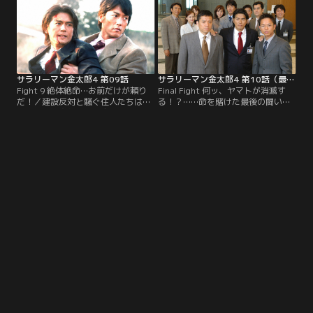
（秋野太作）が加代（野際陽子）と
嶋一茂）はスキャンダルをネタに局
共に変わり果てた姿で現れ…。
長を…。
サラリーマン金太郎4 第09話
サラリーマン金太郎4 第10話（最終話）
Fight 9 絶体絶命…お前だけが頼り
Final Fight 何ッ、ヤマトが消滅す
だ！／建設反対と騒ぐ住人たちは、
る！？……命を賭けた最後の闘い！
説得する金太郎（高橋克典）たちに
／ヤマトを売却し、新会社の設立を
暴力を加える。円城寺（内藤剛志）
企む円城寺（内藤剛志）。金太郎
の汚い嫌がらせにキレた麗子（牧瀬
（高橋克典）の仲間、前田一郎（恵
里穂）は恋人の鷹司（保坂尚輝）
俊彰）と田中政和（勝村政信）が海
に…。
外から戻り、一丸となって動き出
す！