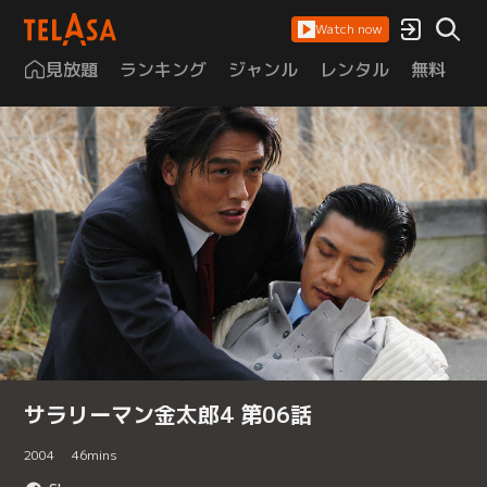
Watch now
見放題
ランキング
ジャンル
レンタル
無料
は
サラリーマン金太郎4 第06話
2004
46
mins