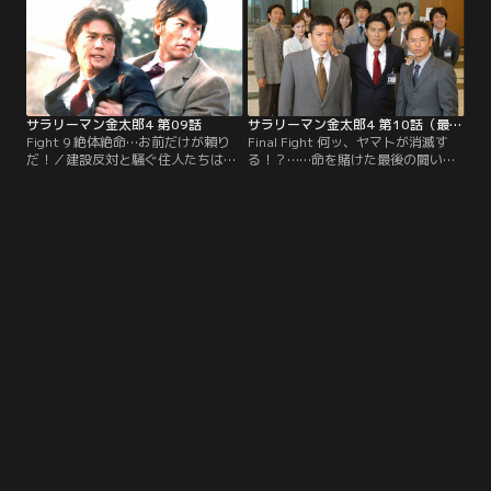
（秋野太作）が加代（野際陽子）と
嶋一茂）はスキャンダルをネタに局
共に変わり果てた姿で現れ…。
長を…。
サラリーマン金太郎4 第09話
サラリーマン金太郎4 第10話（最終話）
Fight 9 絶体絶命…お前だけが頼り
Final Fight 何ッ、ヤマトが消滅す
だ！／建設反対と騒ぐ住人たちは、
る！？……命を賭けた最後の闘い！
説得する金太郎（高橋克典）たちに
／ヤマトを売却し、新会社の設立を
暴力を加える。円城寺（内藤剛志）
企む円城寺（内藤剛志）。金太郎
の汚い嫌がらせにキレた麗子（牧瀬
（高橋克典）の仲間、前田一郎（恵
里穂）は恋人の鷹司（保坂尚輝）
俊彰）と田中政和（勝村政信）が海
に…。
外から戻り、一丸となって動き出
す！