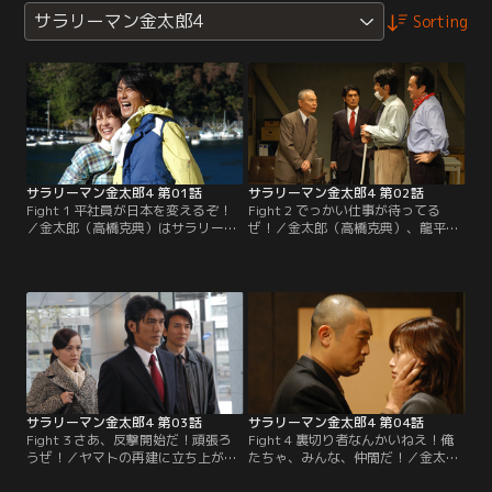
サラリーマン金太郎4
Sorting
サラリーマン金太郎4 第01話
サラリーマン金太郎4 第02話
Fight 1 平社員が日本を変えるぞ！
Fight 2 でっかい仕事が待ってる
／金太郎（高橋克典）はサラリーマ
ぜ！／金太郎（高橋克典）、龍平
ンを辞め、故郷で漁師として平穏に
（長嶋一茂）、桃太郎（高橋英樹）
暮していた。そこに桃太郎（高橋英
の3人は亡き龍之介（津川雅彦）の
樹）が現れ、龍之介（津川雅彦）に
残した株を武器にヤマトに乗り込
隠し子（長嶋一茂）がいると告
み、リストラ対象者を救おうとする
げ…。
が…。
サラリーマン金太郎4 第03話
サラリーマン金太郎4 第04話
Fight 3 さあ、反撃開始だ！頑張ろ
Fight 4 裏切り者なんかいねえ！俺
うぜ！／ヤマトの再建に立ち上がっ
たちゃ、みんな、仲間だ！／金太郎
た金太郎（高橋克典）たちを、社長
（高橋克典）らのプロジェクト新規