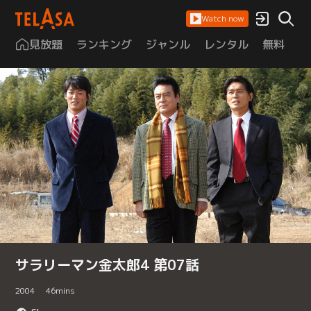
Watch now
見放題
ランキング
ジャンル
レンタル
無料
は
サラリーマン金太郎4 第07話
2004
46
mins