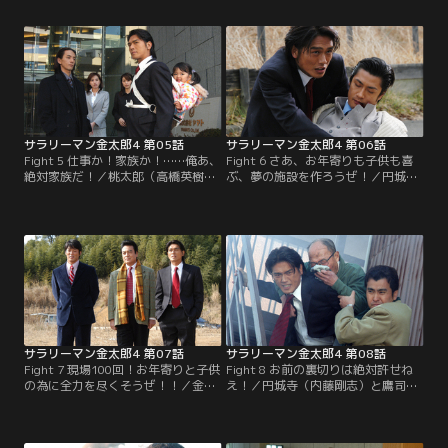
の鷹司（保坂尚輝）が阻む。八方塞
契約が直前で全てキャンセルされ
がりな状況の中、金太郎たちは打開
る。金太郎と龍平（長嶋一茂）は急
策を見つけ出す事が出来るのだろう
ぎ故郷へ向かうが、住民は2人に罵
か？
声を浴びせ、投石してきて…。
サラリーマン金太郎4 第05話
サラリーマン金太郎4 第06話
Fight 5 仕事か！家族か！……俺あ、
Fight 6 さあ、お年寄りも子供も喜
絶対家族だ！／桃太郎（高橋英樹）
ぶ、夢の施設を作ろうぜ！／円城寺
はプロジェクトへ融資を頼んだ銀行
（内藤剛志）は、ヤマトを踏み台に
頭取が襲われた事件を調べるが窮地
し、政財界も巻き込んだ遷都計画を
に陥る。金太郎（高橋克典）は暴走
謀る。金太郎（高橋克典）たちは人
族仲間に助けを依頼するが国家的悪
脈を駆使し、やっと尻尾を掴む。だ
事が露見し…。
が、国家レベルの謀略に…。
サラリーマン金太郎4 第07話
サラリーマン金太郎4 第08話
Fight 7 現場100回！お年寄りと子供
Fight 8 お前の裏切りは絶対許せね
の為に全力を尽くそうぜ！！／金太
え！／円城寺（内藤剛志）と鷹司
郎（高橋克典）たちの計画を妨害す
（保坂尚輝）の圧力で金太郎（高橋
る円城寺（内藤剛志）。そして、チ
克典）の福祉施設の許認可は取り消
ームの顧問を期待されていた黒川
されたとの怪文書が届く。龍平（長