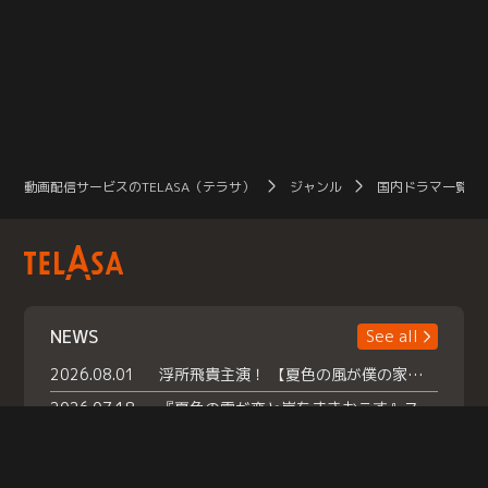
動画配信サービスのTELASA（テラサ）
ジャンル
国内ドラマ一覧（
NEWS
See all
2026.08.01
浮所飛貴主演！ 【夏色の風が僕の家にやってきた】 本日よりテラサで独占配信スタート！
2026.07.18
『夏色の雲が恋と嵐をまきおこす』スペシャルメイキング 【Part1】2026年７月18日（土）23時30分～配信スタート！話題のシーンの裏側を大公開！豪華キャスト大集合！ 『武宮家 真夏の家族会議』開催！
2026.07.15
救命医・遥（今田）の《心揺さぶる過去》や、 麻酔科医・権野（船越英一郎）の《謎多きプライベート》など… 《知られざるエピソード》を独占配信！