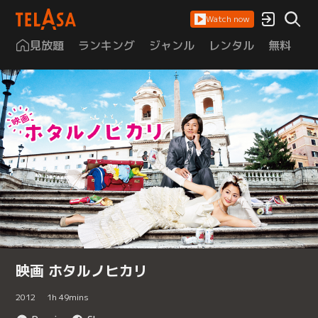
Watch now
見放題
ランキング
ジャンル
レンタル
無料
は
映画 ホタルノヒカリ
2012
1
h
49
mins