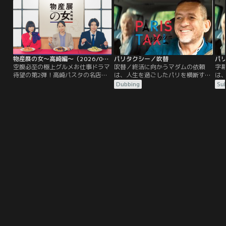
る…「ドクターX」。専門医のライ
は、GHQに航空関係の活動を一切禁
な
センスと叩き上げのスキルだけを武
止され、戦後、日本人が日本の空を
帝
器に戦う型破りなヒロインの活躍
飛ぶことは許されていなかったので
に
が、日常に風穴を開ける！！
す。
物産展の女～高崎編～（2026/03/31放送分）
パリタクシー／吹替
パ
空腹必至の極上グルメお仕事ドラマ
吹替／終活に向かうマダムの依頼
字
待望の第2弾！高崎パスタの名店か
は、人生を過ごしたパリを横断す
は
らまさかの直前出店キャンセル！父
る“寄り道”。だがその道のりは「ま
る
Dubbing
Sub
の味を超えたい娘の葛藤…。親子の
さか」の連続で...！？驚きながら、
さか
絆を繋ぐカギは「高崎小麦」！？
笑って、泣いて！意外すぎる感動
笑
作！パリのタクシー運転手のシャル
作
ルは、人生最大の危機を迎えてい
ル
た。金なし、休みなし、免停寸前、
た
このままでは最愛の家族にも会わせ
こ
る顔がない。
る