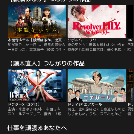
本能寺ホテル【綾瀬はるか、堤真一出演】
リボルバー・リリー
JI
私が過ごした一日は、信長の最後の
謎の男たちに屋敷を襲われ女中らを
各
一日だった。倉本繭子（綾瀬はる
惨殺された細見慎太は、辛くも現場
結
か）は、ふとしたきっかけで京都の
を脱出するが、追っ手に取り囲まれ
か
路地裏に佇むレトロな宿“本能寺ホ
てしまう。窮地に陥る慎太の前に現
村
【藤木直人】つながりの作品
テル”に宿泊する事に。なんとそこ
れたのは小曾根百合。慎太を助ける
に
は戦国時代に繋がる不思議なホテル
百合の手には、S＆W M1917リボル
に
だった。一方、時は1582年。天下
バーが握られていた--小曾根百合と
統一を目前に控えていた織田信長
は何者なのか？出会いの裏に隠され
（堤真一）は森蘭丸（濱田岳）ら少
た驚愕の真実を知る由もないまま、
数の家臣団と共に京都・本能寺に滞
二人は行動を共にし、巨大な陰謀の
在している…。
渦に呑み込まれていく。
ドクターX（2013）
ドラマSP エアガール
主演・米倉涼子×脚本・中園ミホ！
現在、空の旅はとても身近なものと
異
スケールアップして、復活！！成功
なりました。今や、スマホをかざす
優
率や生存率が低く、術式が確立され
だけで簡単に搭乗できる時代です。
身
ていない危険なオペにも、臆するこ
しかし--かつて日本には“空が奪わ
デ
仕事を頑張るあなたへ
となく挑戦する医師たち。彼らは敬
れていた”時代が存在しました。第
ミ
意と皮肉を込めてこう呼ばれてい
二次世界大戦で敗戦国となった日本
ー