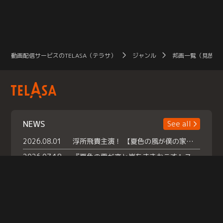
動画配信サービスのTELASA（テラサ）
ジャンル
邦画一覧（見放題
NEWS
See all
2026.08.01
浮所飛貴主演！ 【夏色の風が僕の家にやってきた】 本日よりテラサで独占配信スタート！
2026.07.18
『夏色の雲が恋と嵐をまきおこす』スペシャルメイキング 【Part1】2026年７月18日（土）23時30分～配信スタート！話題のシーンの裏側を大公開！豪華キャスト大集合！ 『武宮家 真夏の家族会議』開催！
2026.07.15
救命医・遥（今田）の《心揺さぶる過去》や、 麻酔科医・権野（船越英一郎）の《謎多きプライベート》など… 《知られざるエピソード》を独占配信！