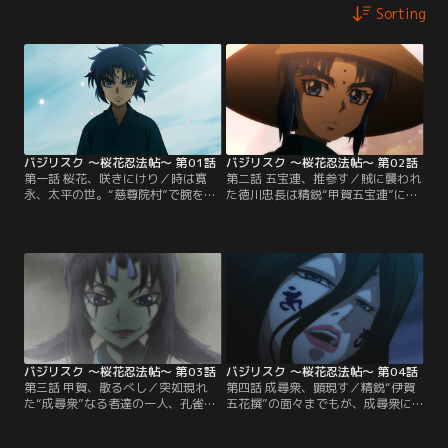
Sorting
バジリスク ～桜花忍法帖～ 第01話
バジリスク ～桜花忍法帖～ 第02話
第一話 桜花、咲きにけり／時は寛
第二話 五宝連、推参す／賊に襲われ
永、太平の世。“慈尊院村”で腕を磨
た徳川忠長は精鋭“甲賀五宝連”に救
く忍び達の中に交じる、異彩を放つ
われる。が、そこに棟梁である八郎
少年と少女。甲賀八郎、伊賀響--実
の姿はない。八郎は村を密かに出て
の兄妹にして契りを結ぶことを宿命
行こうとしていた。八郎と響の、お
づけられた若き棟梁達--響はその事
互いの瞳術が交錯することで生じ
実を受け入れているようだが、八郎
た“何か”が再び発現するのを恐れ
は…。【提供：バンダイチャンネ
て…。【提供：バンダイチャンネ
ル】
ル】
バジリスク ～桜花忍法帖～ 第03話
バジリスク ～桜花忍法帖～ 第04話
第三話 甲賀、散るべし／突如現れ
第四話 成尋衆、顕現す／精鋭“伊賀
た“成尋衆”なる者達の一人、孔雀
五花撰”の面々までもが、成尋衆に
啄。その人智を超えた絶技に蹂躙さ
よって軽々と葬られていく。忠長の
れていく甲賀五宝連の面々。最後に
もとには首魁“成尋”が現れ、時空を