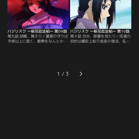
どころか、風雲急を告げていると知
喜ぶ五宝連に、八郎は…。【提供：
った八郎は--。【提供：バンダイチ
バンダイチャンネル】
ャンネル】
バジリスク ～桜花忍法帖～ 第09話
バジリスク ～桜花忍法帖～ 第10話
第九話 胡蝶、舞えり／叢雲の守りは
第十話 羽衣、修羅を見たり／成尋の
予想以上に堅く、敵勢をなんとかか
目的は織田上総介信長の復活、乱世
いくぐり離脱する涙と現。傷ついた
の再来…そう聞いた滑婆は、かつて
体を川で洗い流し、秘密の約束を交
経験した凄惨な戦火での出来事を思
わす二人。涙と現の命がけの情報を
い出す--悲嘆の念とともに。一方、
もとに、才蔵は自らの眼を叢雲へ飛
叢雲討伐に乗り出した紀州藩は砲撃
ばす。そこで眼が捉えた信じられぬ
を開始せんとする。が、その時--。
光景とは--。【提供：バンダイチャ
【提供：バンダイチャンネル】
1
ンネル】