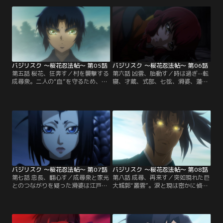
残された老獪なる甲賀忍者、七斗鯨
超越した“金剛楼閣”なる空間へと忠
飲は一計を案じ、死中に活路を見出
長をいざなう。そこで忠長は、家光
さんとする。【提供：バンダイチャ
と過ごした幼き日の記憶を見せら
ンネル】
れ…。【提供：バンダイチャンネ
ル】
バジリスク ～桜花忍法帖～ 第05話
バジリスク ～桜花忍法帖～ 第06話
第五話 桜花、狂奔す／村を襲撃する
第六話 凶雲、胎動す／時は過ぎ--転
成尋衆。二人の“血”を守るため、八
寝、才蔵、式部、七弦、滑婆、蓮、
郎と響をかくまいつつ応戦する若き
涙、現、そして響--新五宝連、新五
忍び達だが、歯が立つはずもな
花撰となった若き忍びたちは成尋衆
く…。危機に駆けつけた八郎と響、
の再来に備え、それぞれの思いを胸
二人の感情が高ぶったとき、それは
に修行に励む。だがしかし、そこに
起こってしまう--“桜花”が--。【提
八郎の姿はない…。【提供：バンダ
供：バンダイチャンネル】
イチャンネル】
バジリスク ～桜花忍法帖～ 第07話
バジリスク ～桜花忍法帖～ 第08話
第七話 忠長、翻心す／成尋衆と家光
第八話 成尋、再来す／突如現れた巨
とのつながりを疑った滑婆は江戸城
大城郭“叢雲”。涙と現は密かに偵察
へと潜入、そこで意外な人物と出会
を試み、叢雲へと近づく。一方、忠
う。一方、謀反の罪で蟄居となった
長の依頼を拒んだ八郎は、忠長の手
忠長と邂逅する八郎。そこで、成尋
勢と一戦交えることとなる。そこへ
衆をとりまく事態が終息していない
馳せ参じる新五宝連の面々。再会を