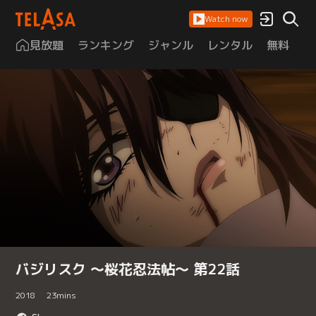
Watch now
見放題
ランキング
ジャンル
レンタル
無料
は
バジリスク ～桜花忍法帖～ 第22話
2018
23
mins