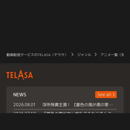
動画配信サービスのTELASA（テラサ）
ジャンル
アニメ一覧（見放
NEWS
See all
2026.08.01
浮所飛貴主演！ 【夏色の風が僕の家にやってきた】 本日よりテラサで独占配信スタート！
2026.07.18
『夏色の雲が恋と嵐をまきおこす』スペシャルメイキング 【Part1】2026年７月18日（土）23時30分～配信スタート！話題のシーンの裏側を大公開！豪華キャスト大集合！ 『武宮家 真夏の家族会議』開催！
2026.07.15
救命医・遥（今田）の《心揺さぶる過去》や、 麻酔科医・権野（船越英一郎）の《謎多きプライベート》など… 《知られざるエピソード》を独占配信！