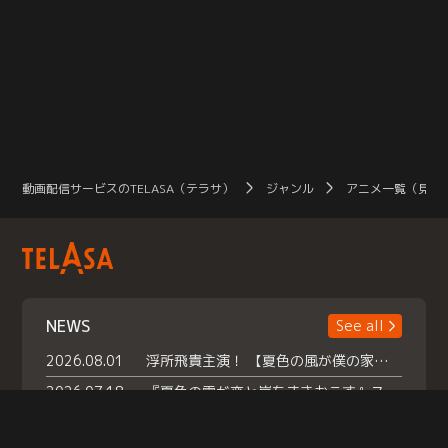
動画配信サービスのTELASA（テラサ）
ジャンル
アニメ一覧（見放
NEWS
See all
2026.08.01
浮所飛貴主演！ 【夏色の風が僕の家にやってきた】 本日よりテラサで独占配信スタート！
2026.07.18
『夏色の雲が恋と嵐をまきおこす』スペシャルメイキング 【Part1】2026年７月18日（土）23時30分～配信スタート！話題のシーンの裏側を大公開！豪華キャスト大集合！ 『武宮家 真夏の家族会議』開催！
2026.07.15
救命医・遥（今田）の《心揺さぶる過去》や、 麻酔科医・権野（船越英一郎）の《謎多きプライベート》など… 《知られざるエピソード》を独占配信！