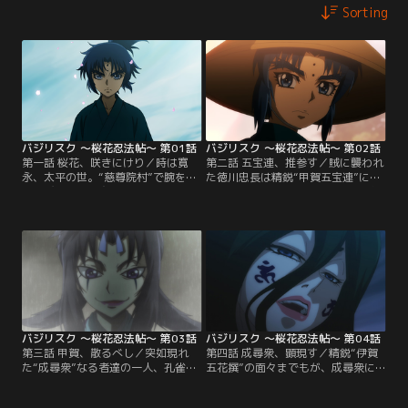
Sorting
バジリスク ～桜花忍法帖～ 第01話
バジリスク ～桜花忍法帖～ 第02話
第一話 桜花、咲きにけり／時は寛
第二話 五宝連、推参す／賊に襲われ
永、太平の世。“慈尊院村”で腕を磨
た徳川忠長は精鋭“甲賀五宝連”に救
く忍び達の中に交じる、異彩を放つ
われる。が、そこに棟梁である八郎
少年と少女。甲賀八郎、伊賀響--実
の姿はない。八郎は村を密かに出て
の兄妹にして契りを結ぶことを宿命
行こうとしていた。八郎と響の、お
づけられた若き棟梁達--響はその事
互いの瞳術が交錯することで生じ
実を受け入れているようだが、八郎
た“何か”が再び発現するのを恐れ
は…。【提供：バンダイチャンネ
て…。【提供：バンダイチャンネ
ル】
ル】
バジリスク ～桜花忍法帖～ 第03話
バジリスク ～桜花忍法帖～ 第04話
第三話 甲賀、散るべし／突如現れ
第四話 成尋衆、顕現す／精鋭“伊賀
た“成尋衆”なる者達の一人、孔雀
五花撰”の面々までもが、成尋衆に
啄。その人智を超えた絶技に蹂躙さ
よって軽々と葬られていく。忠長の
れていく甲賀五宝連の面々。最後に
もとには首魁“成尋”が現れ、時空を