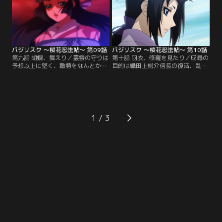
どころか、風雲急を告げていると知
喜ぶ五宝連に、八郎は…。【提供：
った八郎は--。【提供：バンダイチ
バンダイチャンネル】
ャンネル】
バジリスク ～桜花忍法帖～ 第09話
バジリスク ～桜花忍法帖～ 第10話
第九話 胡蝶、舞えり／叢雲の守りは
第十話 羽衣、修羅を見たり／成尋の
予想以上に堅く、敵勢をなんとかか
目的は織田上総介信長の復活、乱世
いくぐり離脱する涙と現。傷ついた
の再来…そう聞いた滑婆は、かつて
体を川で洗い流し、秘密の約束を交
経験した凄惨な戦火での出来事を思
わす二人。涙と現の命がけの情報を
い出す--悲嘆の念とともに。一方、
もとに、才蔵は自らの眼を叢雲へ飛
叢雲討伐に乗り出した紀州藩は砲撃
ばす。そこで眼が捉えた信じられぬ
を開始せんとする。が、その時--。
光景とは--。【提供：バンダイチャ
【提供：バンダイチャンネル】
1
ンネル】