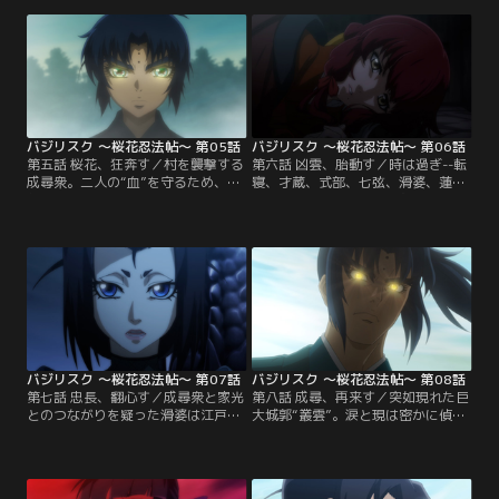
残された老獪なる甲賀忍者、七斗鯨
超越した“金剛楼閣”なる空間へと忠
飲は一計を案じ、死中に活路を見出
長をいざなう。そこで忠長は、家光
さんとする。【提供：バンダイチャ
と過ごした幼き日の記憶を見せら
ンネル】
れ…。【提供：バンダイチャンネ
ル】
バジリスク ～桜花忍法帖～ 第05話
バジリスク ～桜花忍法帖～ 第06話
第五話 桜花、狂奔す／村を襲撃する
第六話 凶雲、胎動す／時は過ぎ--転
成尋衆。二人の“血”を守るため、八
寝、才蔵、式部、七弦、滑婆、蓮、
郎と響をかくまいつつ応戦する若き
涙、現、そして響--新五宝連、新五
忍び達だが、歯が立つはずもな
花撰となった若き忍びたちは成尋衆
く…。危機に駆けつけた八郎と響、
の再来に備え、それぞれの思いを胸
二人の感情が高ぶったとき、それは
に修行に励む。だがしかし、そこに
起こってしまう--“桜花”が--。【提
八郎の姿はない…。【提供：バンダ
供：バンダイチャンネル】
イチャンネル】
バジリスク ～桜花忍法帖～ 第07話
バジリスク ～桜花忍法帖～ 第08話
第七話 忠長、翻心す／成尋衆と家光
第八話 成尋、再来す／突如現れた巨
とのつながりを疑った滑婆は江戸城
大城郭“叢雲”。涙と現は密かに偵察
へと潜入、そこで意外な人物と出会
を試み、叢雲へと近づく。一方、忠
う。一方、謀反の罪で蟄居となった
長の依頼を拒んだ八郎は、忠長の手
忠長と邂逅する八郎。そこで、成尋
勢と一戦交えることとなる。そこへ
衆をとりまく事態が終息していない
馳せ参じる新五宝連の面々。再会を