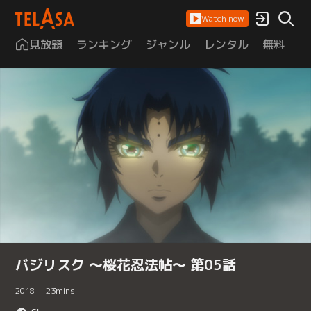
Watch now
見放題
ランキング
ジャンル
レンタル
無料
は
バジリスク ～桜花忍法帖～ 第05話
2018
23
mins