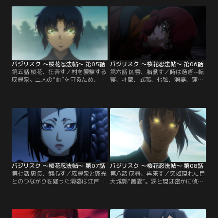
残された老獪なる甲賀忍者、七斗鯨
超越した“金剛楼閣”なる空間へと忠
飲は一計を案じ、死中に活路を見出
長をいざなう。そこで忠長は、家光
さんとする。【提供：バンダイチャ
と過ごした幼き日の記憶を見せら
ンネル】
れ…。【提供：バンダイチャンネ
ル】
バジリスク ～桜花忍法帖～ 第05話
バジリスク ～桜花忍法帖～ 第06話
第五話 桜花、狂奔す／村を襲撃する
第六話 凶雲、胎動す／時は過ぎ--転
成尋衆。二人の“血”を守るため、八
寝、才蔵、式部、七弦、滑婆、蓮、
郎と響をかくまいつつ応戦する若き
涙、現、そして響--新五宝連、新五
忍び達だが、歯が立つはずもな
花撰となった若き忍びたちは成尋衆
く…。危機に駆けつけた八郎と響、
の再来に備え、それぞれの思いを胸
二人の感情が高ぶったとき、それは
に修行に励む。だがしかし、そこに
起こってしまう--“桜花”が--。【提
八郎の姿はない…。【提供：バンダ
供：バンダイチャンネル】
イチャンネル】
バジリスク ～桜花忍法帖～ 第07話
バジリスク ～桜花忍法帖～ 第08話
第七話 忠長、翻心す／成尋衆と家光
第八話 成尋、再来す／突如現れた巨
とのつながりを疑った滑婆は江戸城
大城郭“叢雲”。涙と現は密かに偵察
へと潜入、そこで意外な人物と出会
を試み、叢雲へと近づく。一方、忠
う。一方、謀反の罪で蟄居となった
長の依頼を拒んだ八郎は、忠長の手
忠長と邂逅する八郎。そこで、成尋
勢と一戦交えることとなる。そこへ
衆をとりまく事態が終息していない
馳せ参じる新五宝連の面々。再会を