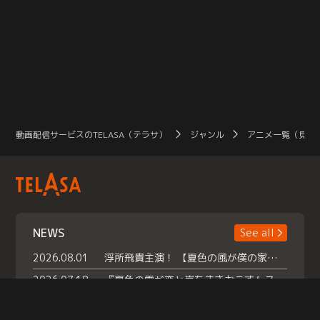
動画配信サービスのTELASA（テラサ）
ジャンル
アニメ一覧（見放
NEWS
See all
2026.08.01
浮所飛貴主演！ 【夏色の風が僕の家にやってきた】 本日よりテラサで独占配信スタート！
2026.07.18
『夏色の雲が恋と嵐をまきおこす』スペシャルメイキング 【Part1】2026年７月18日（土）23時30分～配信スタート！話題のシーンの裏側を大公開！豪華キャスト大集合！ 『武宮家 真夏の家族会議』開催！
2026.07.15
救命医・遥（今田）の《心揺さぶる過去》や、 麻酔科医・権野（船越英一郎）の《謎多きプライベート》など… 《知られざるエピソード》を独占配信！