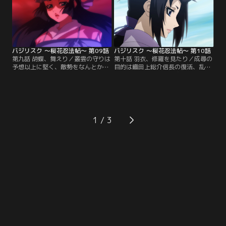
どころか、風雲急を告げていると知
喜ぶ五宝連に、八郎は…。【提供：
った八郎は--。【提供：バンダイチ
バンダイチャンネル】
ャンネル】
バジリスク ～桜花忍法帖～ 第09話
バジリスク ～桜花忍法帖～ 第10話
第九話 胡蝶、舞えり／叢雲の守りは
第十話 羽衣、修羅を見たり／成尋の
予想以上に堅く、敵勢をなんとかか
目的は織田上総介信長の復活、乱世
いくぐり離脱する涙と現。傷ついた
の再来…そう聞いた滑婆は、かつて
体を川で洗い流し、秘密の約束を交
経験した凄惨な戦火での出来事を思
わす二人。涙と現の命がけの情報を
い出す--悲嘆の念とともに。一方、
もとに、才蔵は自らの眼を叢雲へ飛
叢雲討伐に乗り出した紀州藩は砲撃
ばす。そこで眼が捉えた信じられぬ
を開始せんとする。が、その時--。
光景とは--。【提供：バンダイチャ
【提供：バンダイチャンネル】
1
ンネル】