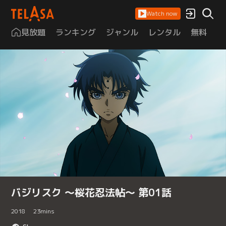
Watch now
見放題
ランキング
ジャンル
レンタル
無料
は
バジリスク ～桜花忍法帖～ 第01話
2018
23
mins