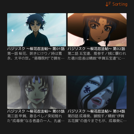
Sorting
バジリスク ～桜花忍法帖～ 第01話
バジリスク ～桜花忍法帖～ 第02話
第一話 桜花、咲きにけり／時は寛
第二話 五宝連、推参す／賊に襲われ
永、太平の世。“慈尊院村”で腕を磨
た徳川忠長は精鋭“甲賀五宝連”に救
く忍び達の中に交じる、異彩を放つ
われる。が、そこに棟梁である八郎
少年と少女。甲賀八郎、伊賀響--実
の姿はない。八郎は村を密かに出て
の兄妹にして契りを結ぶことを宿命
行こうとしていた。八郎と響の、お
づけられた若き棟梁達--響はその事
互いの瞳術が交錯することで生じ
実を受け入れているようだが、八郎
た“何か”が再び発現するのを恐れ
は…。【提供：バンダイチャンネ
て…。【提供：バンダイチャンネ
ル】
ル】
バジリスク ～桜花忍法帖～ 第03話
バジリスク ～桜花忍法帖～ 第04話
第三話 甲賀、散るべし／突如現れ
第四話 成尋衆、顕現す／精鋭“伊賀
た“成尋衆”なる者達の一人、孔雀
五花撰”の面々までもが、成尋衆に
啄。その人智を超えた絶技に蹂躙さ
よって軽々と葬られていく。忠長の
れていく甲賀五宝連の面々。最後に
もとには首魁“成尋”が現れ、時空を